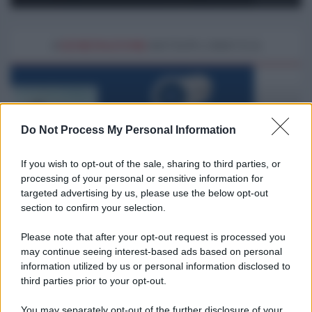
#
GENERAZIONE
ANTIDIPLOMATICA
Do Not Process My Personal Information
If you wish to opt-out of the sale, sharing to third parties, or
processing of your personal or sensitive information for
Berlino salva la privacy delle chat online –
targeted advertising by us, please use the below opt-out
ma il rischio censura resta all’orizzonte
section to confirm your selection.
17 Ottobre 2025 13:00
Please note that after your opt-out request is processed you
may continue seeing interest-based ads based on personal
information utilized by us or personal information disclosed to
#
UNA
FINESTRA
APERTA
third parties prior to your opt-out.
You may separately opt-out of the further disclosure of your