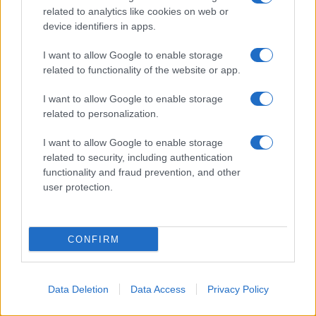
related to analytics like cookies on web or
device identifiers in apps.
I want to allow Google to enable storage
"Mentre noi giochiamo con i chatbot, la
related to functionality of the website or app.
Cina si è presa il futuro dell'IA" (VIDEO)
24 Giugno 2026 08:00
I want to allow Google to enable storage
related to personalization.
I want to allow Google to enable storage
#
RETHINK.POWER
related to security, including authentication
functionality and fraud prevention, and other
user protection.
di Alessandro Bartoloni
CONFIRM
Come finirebbe una guerra tra UE e
Data Deletion
Data Access
Privacy Policy
Russia? Tre scenari per il 2030 (e le
alternative alla linea dura)