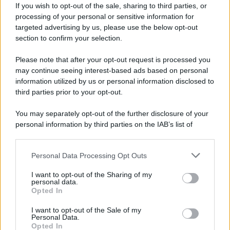
If you wish to opt-out of the sale, sharing to third parties, or
EUROPA
processing of your personal or sensitive information for
Petro accusa Netanyahu di essere responsabile
targeted advertising by us, please use the below opt-out
"dell'invasione civile di Ceuta da parte dei
section to confirm your selection.
marocchini"
Please note that after your opt-out request is processed you
may continue seeing interest-based ads based on personal
information utilized by us or personal information disclosed to
third parties prior to your opt-out.
You may separately opt-out of the further disclosure of your
personal information by third parties on the IAB’s list of
downstream participants.
Personal Data Processing Opt Outs
This information may also be disclosed by us to third parties
on the IAB’s List of Downstream Participants that may further
I want to opt-out of the Sharing of my
disclose it to other third parties.
personal data.
Opted In
Please note that this website/app uses one or more Google
services and may gather and store information including but
I want to opt-out of the Sale of my
Personal Data.
not limited to your visit or usage behaviour. You may click to
Opted In
grant or deny consent to Google and its third-party tags to