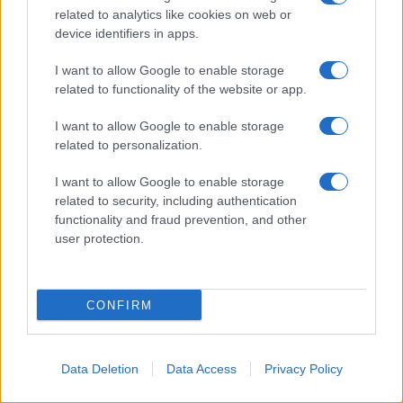
related to analytics like cookies on web or
device identifiers in apps.
di Fabrizio Verde
I want to allow Google to enable storage
related to functionality of the website or app.
I want to allow Google to enable storage
Dalla Convertibilità al "grillete fiscal":
related to personalization.
l'Argentina si consegna ai mercati (ancora
una volta)
I want to allow Google to enable storage
related to security, including authentication
01 Agosto 2026 19:07
functionality and fraud prevention, and other
user protection.
#
ECONOMIA
E
DINTORNI
CONFIRM
di Giuseppe Masala
Data Deletion
Data Access
Privacy Policy