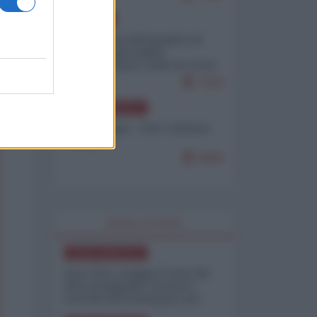
EUROPA
Petro accusa Netanyahu di
essere responsabile
"dell'invasione civile di Ceuta
da parte dei marocchini"
7103
NORD-AMERICA
Chris Hedges - Don Corleone
Trump
6960
WORLD AFFAIRS
NORD-AMERICA
Iran-USA, scoppia il caso dei
dati manipolati: il nuovo
metodo del Pentagono per
minimizzare le perdite