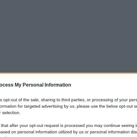
ocess My Personal Information
iti per sempre. Il tuo contributo fa la differenza:
to opt-out of the sale, sharing to third parties, or processing of your per
mazione. L'ANTIDIPLOMATICO SEI ANCHE TU!
formation for targeted advertising by us, please use the below opt-out s
 selection.
a 5€
Dona 15€
Scegli importo
 that after your opt-out request is processed you may continue seeing i
ased on personal information utilized by us or personal information dis