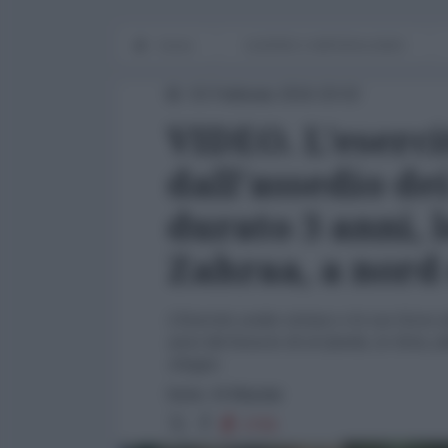
Home
GUERRE E IMPERIALISMO
03 Febbraio 2016 20:02
VIDEO. L'eserci
dall'assedio dei
durato 3 anni, l
Zahraa, a nord
L'Esercito arabo siriano e le sue forze a
anni dal braccio di al-Qaeda, in Siria, J
Aleppo.
fonte: Al Masdar
2705