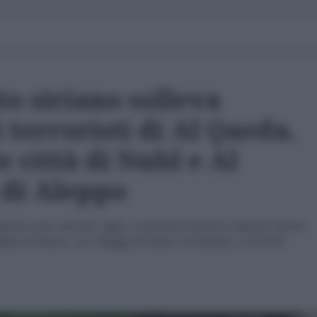
to siriano solleva
 terroristi di Al Qaeda,
e città di Nubl e Al
 di Aleppo
lleate sono riuscite, oggi, a sollevare il blocco imposto da tre
abhet al-Nusra, sui villaggi di Nubl e Al-Zahraa, a nord di