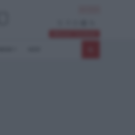
ACCEDI
Abbonati / Sostienici
NIONI
SHOP