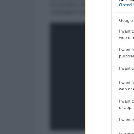
Da ottobre 2015, il governo sirian
Opted 
campagna meridionale, orientale 
Google 
I want t
web or d
I want t
purpose
I want 
I want t
web or d
I want t
or app.
I want t
I want t