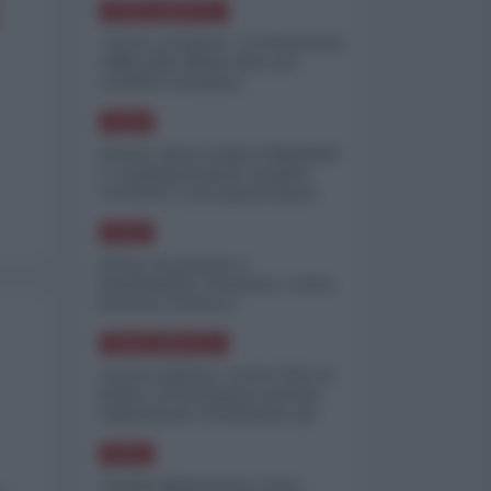
NORD-AMERICA
"Scorte al limite": il retroscena
CNN sulla difesa USA nel
conflitto iraniano
ASIA
Yemen, blocco Bab el-Mandab:
Le superpetroliere saudite
costrette a circumnavigare
l'Africa
ASIA
l'Iran era pronto a
bombardare l'Ucraina, cos'ha
fermato l'attacco
NORD-AMERICA
Guerra all'Iran, scorte USA al
limite: il Pentagono investe
miliardi per ricostituire gli
arsenali
ASIA
Canale diplomatico resta