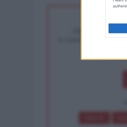
authenti
Abbiamo poco tempo pe
La censura imposta a l'Ant
Rivendica un
Partecip
op
Dona 1€
Don