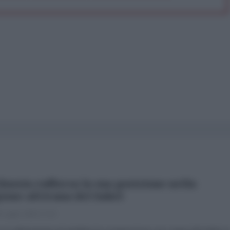
Russia rafforza la sua posizione nella
ione africana del Sahel
 Luglio 2026 17:34