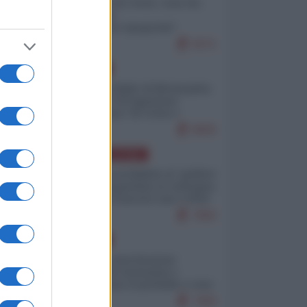
Invasione di Ceuta: cosa sta
accadendo
nell'enclave spagnola?
9271
EUROPA
Quando il figlio di Netanyahu
incitava "l'occupazione
musulmana" di Ceuta e
Melilla
8605
AMERICA LATINA
Dalla Convertibilità al "grillete
fiscal": l'Argentina si consegna
ai mercati (ancora una volta)
7892
EUROPA
Mosca: le esercitazioni
nucleari di Germania e
Francia sono il preludio a una
guerra contro la Russia
7493