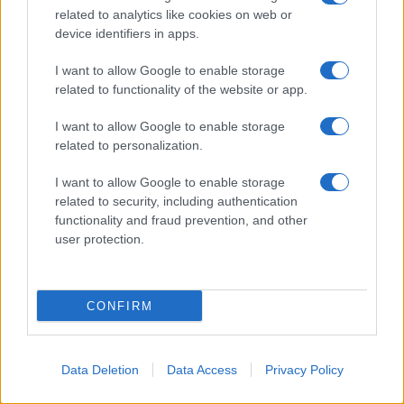
related to analytics like cookies on web or
WORLD AFFAIRS
device identifiers in apps.
NORD-AMERICA
I want to allow Google to enable storage
related to functionality of the website or app.
Iran-USA, scoppia il caso dei dati manipolati: il
nuovo metodo del Pentagono per minimizzare le
perdite
I want to allow Google to enable storage
related to personalization.
NORD-AMERICA
"Scorte al limite": il retroscena CNN sulla difesa USA
I want to allow Google to enable storage
nel conflitto iraniano
related to security, including authentication
functionality and fraud prevention, and other
ASIA
user protection.
Yemen, blocco Bab el-Mandab: Le superpetroliere
saudite costrette a circumnavigare l'Africa
CONFIRM
ASIA
l'Iran era pronto a bombardare l'Ucraina, cos'ha
fermato l'attacco
Data Deletion
Data Access
Privacy Policy
NORD-AMERICA