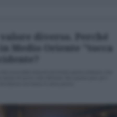
 valore diverso. Perché
 in Medio Oriente "tocca
ccidente?
 città scossa dalla minaccia terroristica questa settimana. Due
to decine di morti e oltre 200 feriti. Ma a quanto pare, per i
 dei libanesi non hanno lo stesso prezzo.