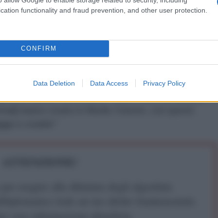
o il loro parere. Alcuni dicono che la copertura
cation functionality and fraud prevention, and other user protection.
venti che scuotono paesi come l'Afghanistan, Iraq,
, Libano e Yemen non hanno la stessa attenzione
entali.
CONFIRM
o uguali, a prescindere dal paese sembra che i media
udeli ritenendole purtroppo normali", riferisce il blog
Data Deletion
Data Access
Privacy Policy
posito l'autore ha chiesto "alcuni minuti di silenzio
entali] hanno creato in Medio Oriente, con questi
ge e crudeli."
ATTENZIONE!
r reagire alla dittatura degli algoritmi.
iDiplomatico lede un tuo diritto fondamentale.
a vera informazione pluralista.