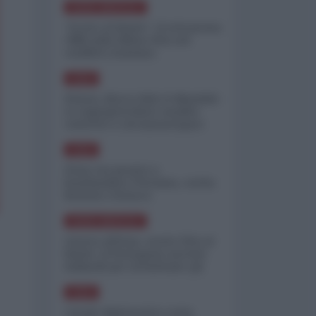
NORD-AMERICA
"Scorte al limite": il retroscena
CNN sulla difesa USA nel
conflitto iraniano
ASIA
Yemen, blocco Bab el-Mandab:
Le superpetroliere saudite
costrette a circumnavigare
l'Africa
ASIA
l'Iran era pronto a
bombardare l'Ucraina, cos'ha
fermato l'attacco
NORD-AMERICA
Guerra all'Iran, scorte USA al
limite: il Pentagono investe
miliardi per ricostituire gli
arsenali
ASIA
Canale diplomatico resta