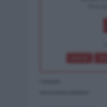
Partecip
op
Dona 1€
Don
Commenti
ancora nessun commento