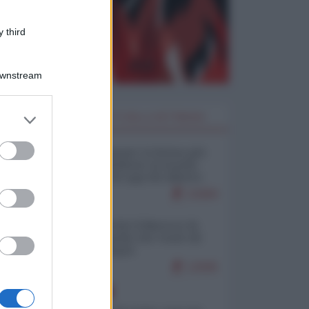
 third
Downstream
er and store
I PIÙ LETTI DELLA SETTIMANA
to grant or
ed purposes
Restare umani: la forma più
alta di ribellione al mondo
distopico di oggi (di Alberto
Bradanini)
21684
Ceuta: perché il Marocco fa
con noi quello che vuole (di
Alberto Negri)
12595
EUROPA