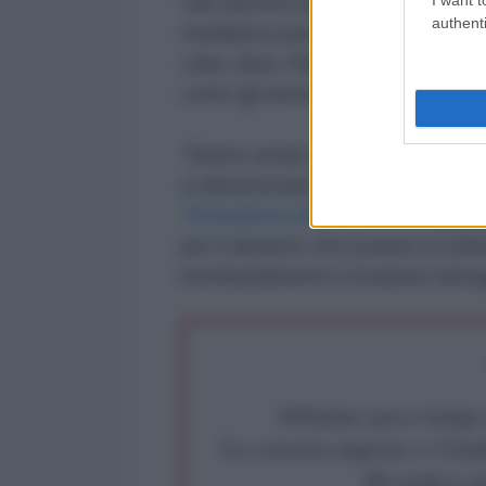
Vari attivisti ed esperti esprimon
authenti
mediatica europea dei terribili e
Libia, Siria, Pakistan, Palestina
come gli attentati di nazioni occid
"Siamo umani e tutte le vite son
si dimenticano di queste stragi cr
'
Periodismo Alternativo
'.
A tal pro
per il disastro che [i paesi occid
bombardamenti e invasioni selvag
Abbiamo poco tempo pe
La censura imposta a l'Ant
Rivendica un