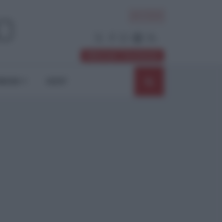
ACCEDI
Abbonati / Sostienici
NIONI
SHOP