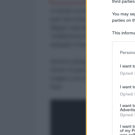
third parties
Il mondo occidentale di solito non
You may sepa
parti del mondo, in particolare, 
parties on t
Miguel, specialista in reportage di
This informa
"indifferenza inaccettabile". "Que
Participants
spiegato l'esperto a RT.
Please note
Persona
information 
Questa spiegazione consiste nel f
deny consent
I want t
in below Go
nemici di questi paesi occidenta
Opted 
reagire a un evento che è inaccet
Ruiz.
I want t
Opted 
I want 
Advertis
Opted 
I want t
of my P
was col