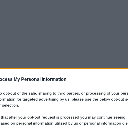
ocess My Personal Information
iti per sempre. Il tuo contributo fa la differenza:
to opt-out of the sale, sharing to third parties, or processing of your per
mazione. L'ANTIDIPLOMATICO SEI ANCHE TU!
formation for targeted advertising by us, please use the below opt-out s
 selection.
 that after your opt-out request is processed you may continue seeing i
a 5€
Dona 15€
Scegli importo
ased on personal information utilized by us or personal information dis