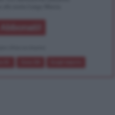
a alla nostra Lunga Marcia.
Abbonati!
pure effettua una donazione
a 5€
Dona 15€
Scegli importo