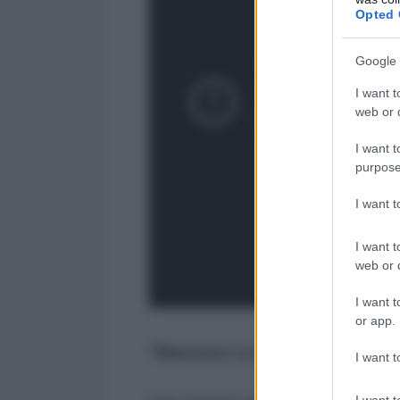
Opted 
Google 
I want t
web or d
I want t
purpose
I want 
I want t
web or d
I want t
or app.
"Massacri crudeli diventati no
I want t
I want t