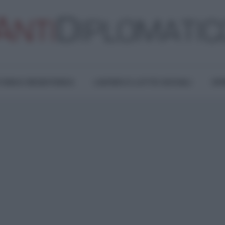
TURA E RESISTENZA
LAVORO E LOTTE SOCIALI
OPI