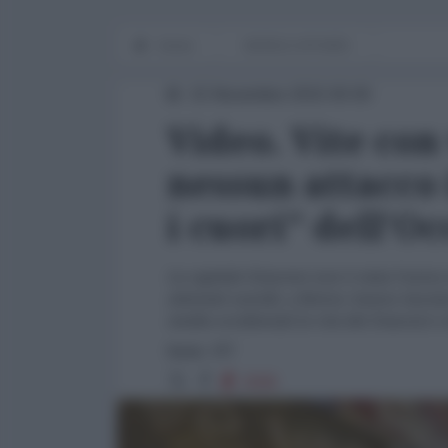
Home
WORLD AFFAIRS
15 Novembre 2015 00:00
Video. Vite con
nessun attacco
i cuori" dell'O
La capitale francese non è stata l'unica
attentati suicidi, a Beirut, hanno lascia
media occidentali la vita dei francesi e
fonte: RT
2595