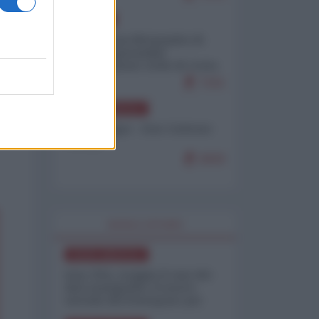
EUROPA
Petro accusa Netanyahu di
essere responsabile
"dell'invasione civile di Ceuta
da parte dei marocchini"
7101
NORD-AMERICA
Chris Hedges - Don Corleone
Trump
6929
WORLD AFFAIRS
NORD-AMERICA
Iran-USA, scoppia il caso dei
dati manipolati: il nuovo
metodo del Pentagono per
minimizzare le perdite