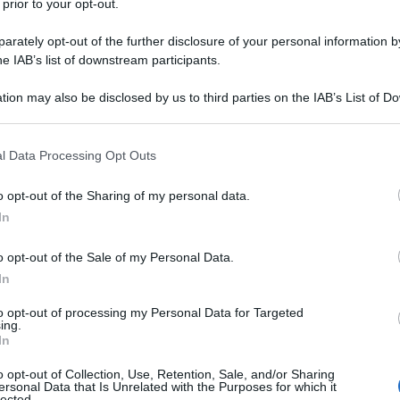
 prior to your opt-out.
 presta molta attenzione ai tragici eventi in altre
rately opt-out of the further disclosure of your personal information by
in Medio Oriente o in Africa. Secondo Carlos Ruiz
he IAB’s list of downstream participants.
 terrorismo e di intelligence, si tratta di una
tion may also be disclosed by us to third parties on the IAB’s List of 
sta indifferenza ha una spiegazione politica", ha
 that may further disclose it to other third parties.
 that this website/app uses one or more Google services and may gath
l Data Processing Opt Outs
including but not limited to your visit or usage behaviour. You may click 
atto che "le vittime dell'attentato di Beirut sono
 to Google and its third-party tags to use your data for below specifi
o opt-out of the Sharing of my personal data.
ogle consent section.
li", così "non hanno reagito come avrebbero dovuto
In
tabile chiunque siano le vittime", ha spiegato Miguel
o opt-out of the Sale of my Personal Data.
In
to opt-out of processing my Personal Data for Targeted
ing.
In
o opt-out of Collection, Use, Retention, Sale, and/or Sharing
ersonal Data that Is Unrelated with the Purposes for which it
lected.