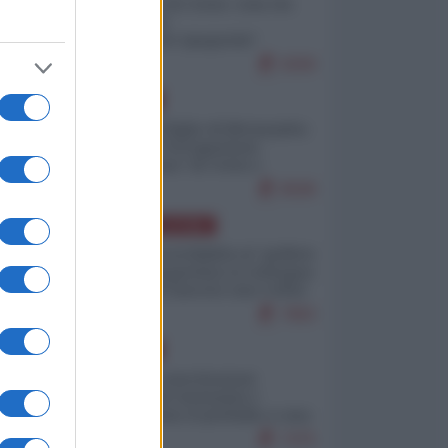
Invasione di Ceuta: cosa sta
accadendo
nell'enclave spagnola?
9269
EUROPA
Quando il figlio di Netanyahu
incitava "l'occupazione
musulmana" di Ceuta e
Melilla
8598
AMERICA LATINA
Dalla Convertibilità al "grillete
fiscal": l'Argentina si consegna
ai mercati (ancora una volta)
7883
EUROPA
Mosca: le esercitazioni
nucleari di Germania e
Francia sono il preludio a una
guerra contro la Russia
7475