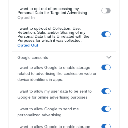
Il turismo di massa e i "risvegli" del Corriere della
use your data for below specified purposes in below Google
I want to opt-out of processing my
sera
consent section.
Personal Data for Targeted Advertising.
10033
Opted In
EUROPA
I want to opt-out of Collection, Use,
Retention, Sale, and/or Sharing of my
Cina, Russia e Iran, io ve l’avevo detto (di Vito
Personal Data that Is Unrelated with the
Petrocelli)
Purposes for which it was collected.
Opted Out
8225
Google consents
AMERICA LATINA
Dalla Convertibilità al "grillete fiscal": l'Argentina si
I want to allow Google to enable storage
consegna ai mercati (ancora una volta)
related to advertising like cookies on web or
8037
device identifiers in apps.
EUROPA
I want to allow my user data to be sent to
Mosca: le esercitazioni nucleari di Germania e
Google for online advertising purposes.
Francia sono il preludio a una guerra contro la
Russia
I want to allow Google to send me
7636
personalized advertising.
EUROPA
I want to allow Google to enable storage