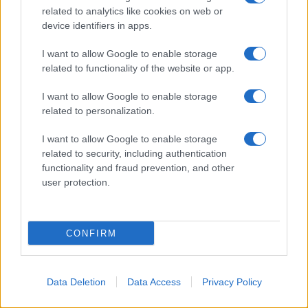
related to analytics like cookies on web or
device identifiers in apps.
I want to allow Google to enable storage
I PIÙ LETTI DELLA SETTIMANA
related to functionality of the website or app.
Restare umani: la forma più alta di ribellione al
I want to allow Google to enable storage
mondo distopico di oggi (di Alberto Bradanini)
related to personalization.
21917
I want to allow Google to enable storage
Ceuta: perché il Marocco fa con noi quello che vuole
related to security, including authentication
(di Alberto Negri)
functionality and fraud prevention, and other
12639
user protection.
EUROPA
Invasione di Ceuta: cosa sta accadendo
CONFIRM
nell'enclave spagnola?
9279
EUROPA
Data Deletion
Data Access
Privacy Policy
Quando il figlio di Netanyahu incitava