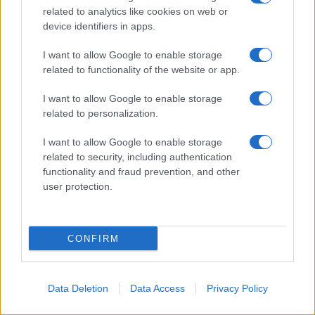
#
NATIVI
related to analytics like cookies on web or
device identifiers in apps.
I want to allow Google to enable storage
di Raffaella Milandri
related to functionality of the website or app.
I want to allow Google to enable storage
related to personalization.
Trump consegna alle miniere le terre
I want to allow Google to enable storage
sacre dei nativi. Ai turisti resta la
related to security, including authentication
cartolina
functionality and fraud prevention, and other
16 Luglio 2026 09:30
user protection.
CONFIRM
#
I
MEZZI
E
I
FINI
Data Deletion
Data Access
Privacy Policy
di Francesco Erspamer