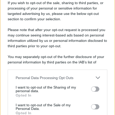
di Giuseppe Masala
If you wish to opt-out of the sale, sharing to third parties, or
processing of your personal or sensitive information for
targeted advertising by us, please use the below opt-out
section to confirm your selection.
Please note that after your opt-out request is processed you
Gli Stati Uniti stanno perdendo “la Guerra
may continue seeing interest-based ads based on personal
Mondiale a pezzi”?
information utilized by us or personal information disclosed to
third parties prior to your opt-out.
25 Giugno 2026 10:00
You may separately opt-out of the further disclosure of your
personal information by third parties on the IAB’s list of
downstream participants.
#
EXODUS
Personal Data Processing Opt Outs
This information may also be disclosed by us to third parties
on the IAB’s List of Downstream Participants that may further
di Michelangelo Severgnini
I want to opt-out of the Sharing of my
disclose it to other third parties.
personal data.
Opted In
Please note that this website/app uses one or more Google
services and may gather and store information including but
I want to opt-out of the Sale of my
Personal Data.
not limited to your visit or usage behaviour. You may click to
Opted In
grant or deny consent to Google and its third-party tags to