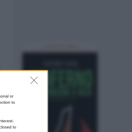
IL LIBRO DEL MESE
sonal or
ection to
nterest-
closed to