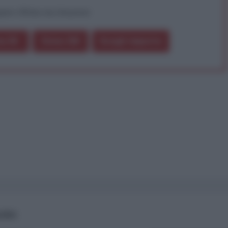
pure effettua una donazione
a 5€
Dona 15€
Scegli importo
AIRS