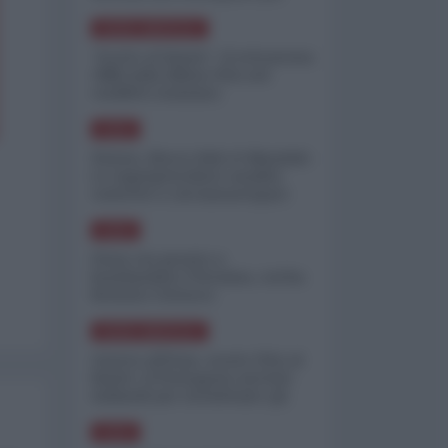
minimizzare le perdite
NORD-AMERICA
"Scorte al limite": il retroscena
CNN sulla difesa USA nel
conflitto iraniano
ASIA
Yemen, blocco Bab el-Mandab:
Le superpetroliere saudite
costrette a circumnavigare
l'Africa
ASIA
l'Iran era pronto a
bombardare l'Ucraina, cos'ha
fermato l'attacco
NORD-AMERICA
Guerra all'Iran, scorte USA al
limite: il Pentagono investe
miliardi per ricostituire gli
arsenali
ASIA