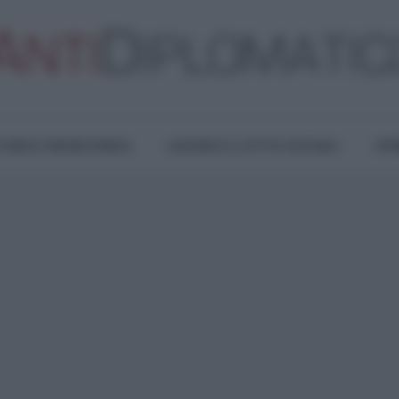
TURA E RESISTENZA
LAVORO E LOTTE SOCIALI
OPI