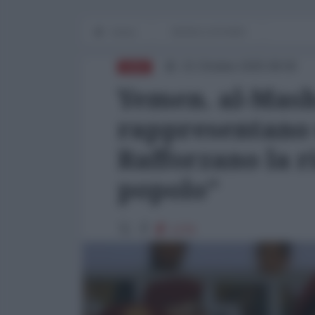
Home
WORLD AFFAIRS
21 Ottobre 2025 08:00
ASIA
Yemen. al-Mash
rappresentano u
Rafforzano la r
popolo"
1276