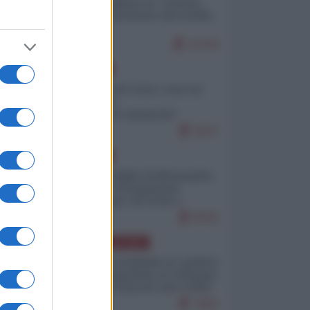
Quali sarebbero le “vittorie
ucraine” decantate dai media
italici?
11379
EUROPA
Invasione di Ceuta: cosa sta
accadendo
nell'enclave spagnola?
9237
EUROPA
Quando il figlio di Netanyahu
incitava "l'occupazione
musulmana" di Ceuta e
Melilla
8526
AMERICA LATINA
Dalla Convertibilità al "grillete
fiscal": l'Argentina si consegna
ai mercati (ancora una volta)
7853