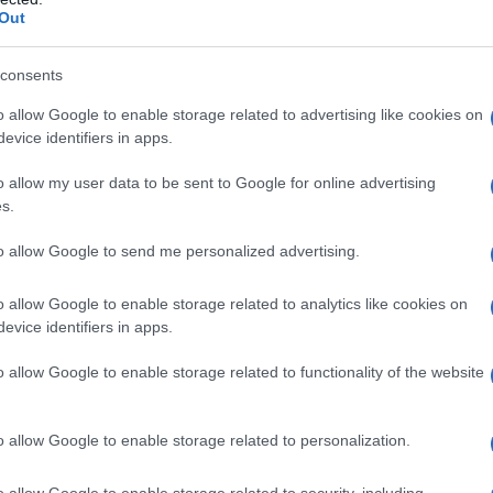
te a round".
Out
ri di Israele, ha assicurato che "tutti coloro che
consents
io al nemico sionista o a qualsiasi altro riceveranno
o allow Google to enable storage related to advertising like cookies on
siva".
evice identifiers in apps.
o allow my user data to be sent to Google for online advertising
lianze al leader di Ansarallah, Abdulmalik al-Houthi,
s.
a garantito che il martirio del Generale non
to allow Google to send me personalized advertising.
popolo può essere certo che il martirio del nostro
o più forti e coraggiosi di prima", ha affermato,
o allow Google to enable storage related to analytics like cookies on
dei grandi uomini accende la fiamma
evice identifiers in apps.
 anime dei liberi".
o allow Google to enable storage related to functionality of the website
ile sostegno dello Yemen alla causa palestinese e a
de e dall'entità dei sacrifici". Infine, ha respinto
o allow Google to enable storage related to personalization.
emenita rappresenti un successo per Israele,
o allow Google to enable storage related to security, including