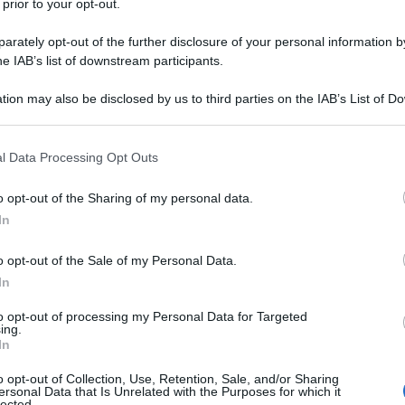
 prior to your opt-out.
tico Supremo dello Yemen, Mahdi al-Mashat, ha
rately opt-out of the further disclosure of your personal information by
e di spicco non rappresentano una vittoria per il
he IAB’s list of downstream participants.
ttosto a rafforzare la risoluzione del popolo
tate rese lunedì durante la cerimonia funebre in
tion may also be disclosed by us to third parties on the IAB’s List of 
 that may further disclose it to other third parties.
re delle Forze Armate, Maggior Generale Muhamad
n un recente attacco.
 that this website/app uses one or more Google services and may gath
l Data Processing Opt Outs
including but not limited to your visit or usage behaviour. You may click 
 to Google and its third-party tags to use your data for below specifi
on fermezza e forza, e i sacrifici andranno solo a
o opt-out of the Sharing of my personal data.
ogle consent section.
 Al-Mashat, descrivendo il percorso intrapreso come
In
to dalla morte del suo leader. "Questa è la prova
o opt-out of the Sale of my Personal Data.
Lo riporta
Hispan TV.
In
to opt-out of processing my Personal Data for Targeted
mari come un martire asceso a Dio "nella più nobile
ing.
lle cause a sostegno dei fratelli di Gaza".
In
civili e militari, sono preziosi agli occhi di Dio, Al-
o opt-out of Collection, Use, Retention, Sale, and/or Sharing
ersonal Data that Is Unrelated with the Purposes for which it
forza morale e materiale necessaria per vendicarci,
lected.