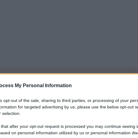
iti per sempre. Il tuo contributo fa la differenza:
ocess My Personal Information
mazione. L'ANTIDIPLOMATICO SEI ANCHE TU!
to opt-out of the sale, sharing to third parties, or processing of your per
formation for targeted advertising by us, please use the below opt-out s
a 5€
Dona 15€
Scegli importo
 selection.
 that after your opt-out request is processed you may continue seeing i
ased on personal information utilized by us or personal information dis