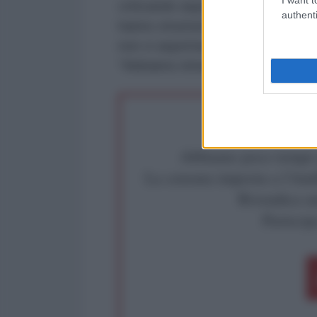
criticando aspramente il ruolo degl
authenti
hanno strumentalizzato il lavoro 
non ci aspettavamo un uso così pe
"Abbiamo rimediato a questo erro
Abbiamo poco tempo pe
La censura imposta a l'Ant
Rivendica un
Partecip