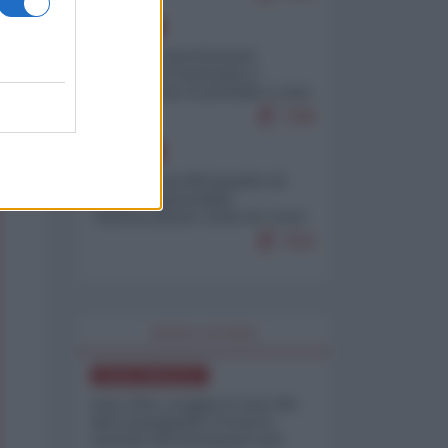
EUROPA
Mosca: le esercitazioni
nucleari di Germania e
Francia sono il preludio a una
guerra contro la Russia
7386
EUROPA
Petro accusa Netanyahu di
essere responsabile
"dell'invasione civile di Ceuta
da parte dei marocchini"
7062
WORLD AFFAIRS
NORD-AMERICA
Iran-USA, scoppia il caso dei
dati manipolati: il nuovo
metodo del Pentagono per