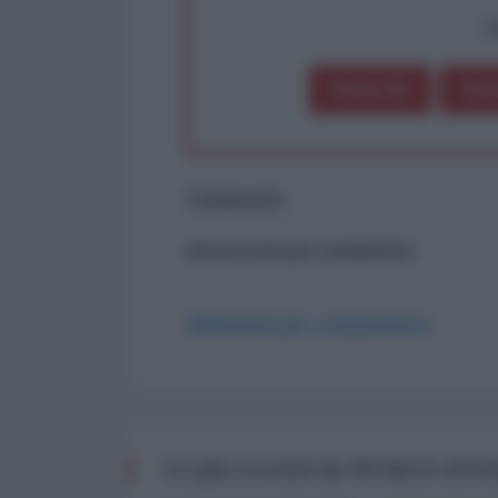
op
Dona 1€
Don
Commenti
ancora nessun commento
Abbonati per commentare
Le più recenti da WORLD AFF