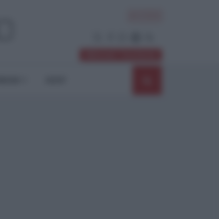
ACCEDI
Abbonati / Sostienici
NIONI
SHOP