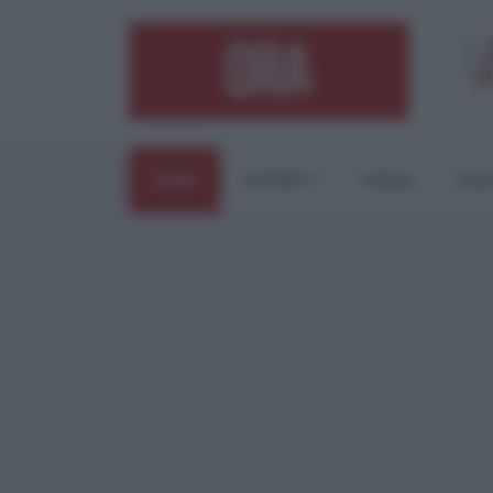
HOME
ESTERI
ITALIA
CUL