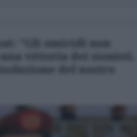
at: "Gli omicidi non
na vittoria dei sionisti.
isoluzione del nostro