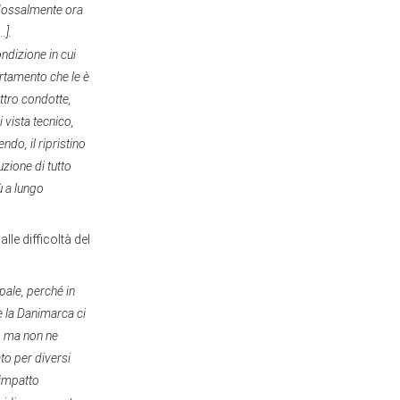
radossalmente ora
…].
ndizione in cui
ortamento che le è
ttro condotte,
 vista tecnico,
ndo, il ripristino
uzione di tutto
ù a lungo
lle difficoltà del
pale, perché in
 e la Danimarca ci
o, ma non ne
to per diversi
 impatto