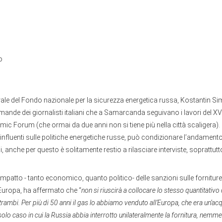
o
erale del Fondo nazionale per la sicurezza energetica russa, Kostantin S
mande dei giornalisti italiani che a Samarcanda seguivano i lavori del X
ic Forum (che ormai da due anni non si tiene più nella città scaligera)
 influenti sulle politiche energetiche russe, può condizionare l’andament
i, anche per questo è solitamente restio a rilasciare interviste, soprattutto
’impatto - tanto economico, quanto politico- delle sanzioni sulle fornitur
’Europa, ha affermato che “
non si riuscirà a collocare lo stesso quantitativo 
rambi. Per più di 50 anni il gas lo abbiamo venduto all’Europa, che era un’acqu
solo caso in cui la Russia abbia interrotto unilateralmente la fornitura, nemm