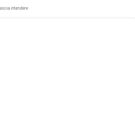
lascia intendere
.
“terrorismo