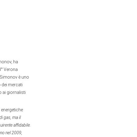
imonov, ha
VI° Verona
. Simonov è uno
o dei mercati
 ai giornalisti
e energetiche
di gas, ma il
irente affidabile.
eno nel 2009,