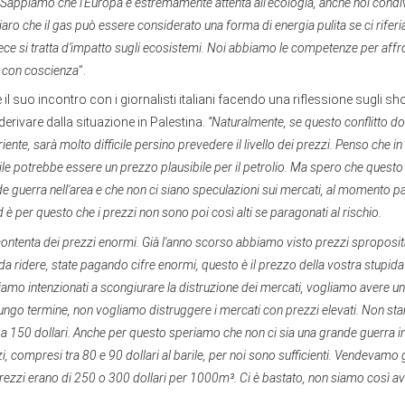
..] Sappiamo che l'Europa è estremamente attenta all’ecologia, anche noi con
chiaro che il gas può essere considerato una forma di energia pulita se ci rifer
vece si tratta d’impatto sugli ecosistemi. Noi abbiamo le competenze per aff
o con coscienza
”.
l suo incontro con i giornalisti italiani facendo una riflessione sugli sh
erivare dalla situazione in Palestina.
“Naturalmente, se questo conflitto do
riente, sarà molto difficile persino prevedere il livello dei prezzi. Penso che in
rile potrebbe essere un prezzo plausibile per il petrolio. Ma spero che questo 
e guerra nell'area e che non ci siano speculazioni sui mercati, al momento pa
è per questo che i prezzi non sono poi così alti se paragonati al rischio.
ontenta dei prezzi enormi. Già l'anno scorso abbiamo visto prezzi spropositat
a ridere, state pagando cifre enormi, questo è il prezzo della vostra stupida 
iamo intenzionati a scongiurare la distruzione dei mercati, vogliamo avere u
ungo termine, non vogliamo distruggere i mercati con prezzi elevati. Non s
ivi a 150 dollari. Anche per questo speriamo che non ci sia una grande guerra i
zi, compresi tra 80 e 90 dollari al barile, per noi sono sufficienti. Vendevamo
rezzi erano di 250 o 300 dollari per 1000m³. Ci è bastato, non siamo così a