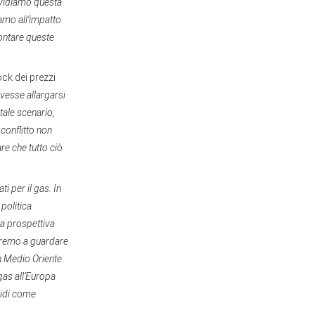
dividiamo questa
iamo all’impatto
rontare queste
ock dei prezzi
vesse allargarsi
 tale scenario,
conflitto non
re che tutto ciò
i per il gas. In
politica
na prospettiva
taremo a guardare
n Medio Oriente.
 gas all’Europa
vidi come