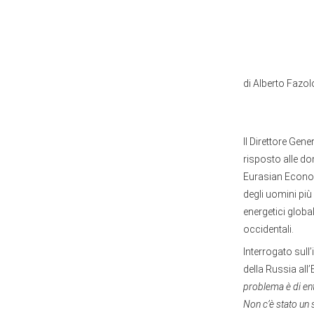
di Alberto Fazol
Il Direttore Gen
risposto alle do
Eurasian Econom
degli uomini più
energetici global
occidentali.
Interrogato sull
della Russia all
problema è di ent
Non c’è stato un 