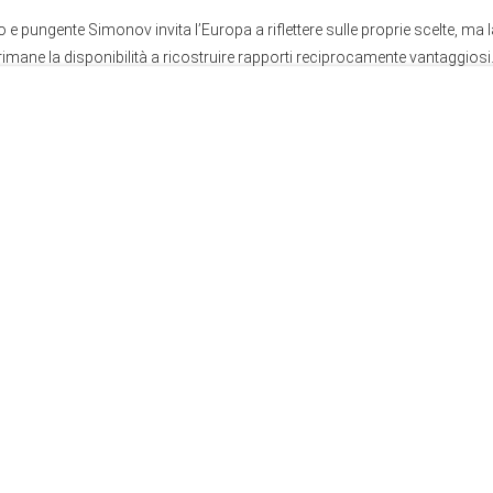
 e pungente Simonov invita l’Europa a riflettere sulle proprie scelte, ma 
mane la disponibilità a ricostruire rapporti reciprocamente vantaggiosi
centi da Cambio Globale
atrico di Kiev: quello che sappiamo finora e a chi giova il 
ione”
:00
- Alberto Fazolo
fferenziata: perché Mattarella non interviene?
7:44
- Alberto Fazolo
ro motivo di rottura tra Italia e Francia