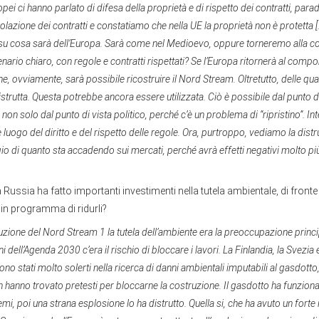
ropei ci hanno parlato di difesa della proprietà e di rispetto dei contratti, pa
iolazione dei contratti e constatiamo che nella UE la proprietà non è protetta [
su cosa sarà dell’Europa. Sarà come nel Medioevo, oppure torneremo alla co
rio chiaro, con regole e contratti rispettati? Se l’Europa ritornerà al comp
e, ovviamente, sarà possibile ricostruire il Nord Stream. Oltretutto, delle qua
istrutta. Questa potrebbe ancora essere utilizzata. Ciò è possibile dal punto di
on solo dal punto di vista politico, perché c’è un problema di “ripristino”. Inte
luogo del diritto e del rispetto delle regole. Ora, purtroppo, vediamo la distr
o di quanto sta accadendo sui mercati, perché avrà effetti negativi molto pi
ussia ha fatto importanti investimenti nella tutela ambientale, di fronte a
n programma di ridurli?
uzione del Nord Stream 1 la tutela dell’ambiente era la preoccupazione princi
i dell’Agenda 2030 c’era il rischio di bloccare i lavori. La Finlandia, la Svezia
no stati molto solerti nella ricerca di danni ambientali imputabili al gasdott
n hanno trovato pretesti per bloccarne la costruzione. Il gasdotto ha funziona
mi, poi una strana esplosione lo ha distrutto. Quella si, che ha avuto un forte