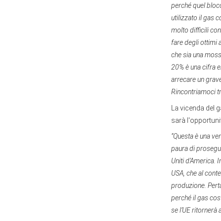
perché quel blocc
utilizzato il gas
molto difficili co
fare degli ottimi
che sia una moss
20% è una cifra e
arrecare un grave
Rincontriamoci tr
La vicenda del g
sarà l'opportuni
“Questa è una ver
paura di proseguir
Uniti d’America. I
USA, che al conte
produzione. Pert
perché il gas cost
se l’UE ritornerà a