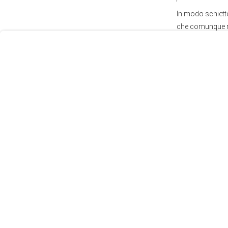
Consent
In modo schietto
Prompt
che comunque ri
Focus
Prompt
Condividi:
Le più re
Ospedale pedi
dell’indignaz
09 Luglio 2024 11
Autonomia di
25 Giugno 2024 1
Ucraina. Il ve