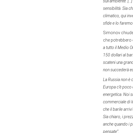
sull’ambiente. [.
sensibilità. Sia 
climatico, qui in
sfide e lo farem
Simonov chiude i
che potrebbero d
a tutto il Medio O
150 dollari al ba
scateni una grand
non succederà ed 
La Russia non è c
Europa c’è poco d
energetica. Noi s
commerciale di l
che il barile arr
Sia chiaro, i prez
anche quando i p
User
pensate”
.