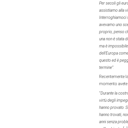
Per secoli gli eu
assistiamo alla v
Interroghiamoci 
avevamo uno scena
proprio, penso ch
una non è stata d
ma è impossibile n
dell'Europa come 
questo ed è peggi
termine”
.
Recentemente la R
momento avete i
“
Durante la costr
virtù degli impegn
hanno provato. So
hanno trovati, no
anni senza proble