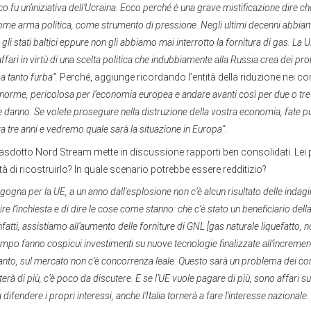
o fu un’iniziativa dell’Ucraina. Ecco perché è una grave mistificazione dire ch
 come arma politica, come strumento di pressione. Negli ultimi decenni abbia
n gli stati baltici eppure non gli abbiamo mai interrotto la fornitura di gas. La 
 affari in virtù di una scelta politica che indubbiamente alla Russia crea dei p
a tanto furba”.
Perché, aggiunge ricordando l’entità della riduzione nei c
norme, pericolosa per l’economia europea e andare avanti così per due o tre
 danno. Se volete proseguire nella distruzione della vostra economia, fate p
a tre anni e vedremo quale sarà la situazione in Europa”.
asdotto Nord Stream mette in discussione rapporti ben consolidati. Lei 
tà di ricostruirlo? In quale scenario potrebbe essere redditizio?
gogna per la UE, a un anno dall'esplosione non c’è alcun risultato delle indagi
e l’inchiesta e di dire le cose come stanno: che c’è stato un beneficiario della 
nfatti, assistiamo all’aumento delle forniture di GNL [gas naturale liquefatto, n
mpo fanno cospicui investimenti su nuove tecnologie finalizzate all’incremen
anto, sul mercato non c'è concorrenza leale. Questo sarà un problema dei co
erà di più, c’è poco da discutere. E se l’UE vuole pagare di più, sono affari s
 difendere i propri interessi, anche l’Italia tornerà a fare l’interesse nazionale. 