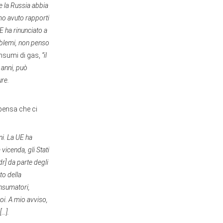
e la Russia abbia
mo avuto rapporti
UE ha rinunciato a
roblemi, non penso
onsumi di gas,
“il
 anni, può
ure.
pensa che ci
ni. La UE ha
vicenda, gli Stati
dr] da parte degli
to della
nsumatori,
uoi. A mio avviso,
[…].