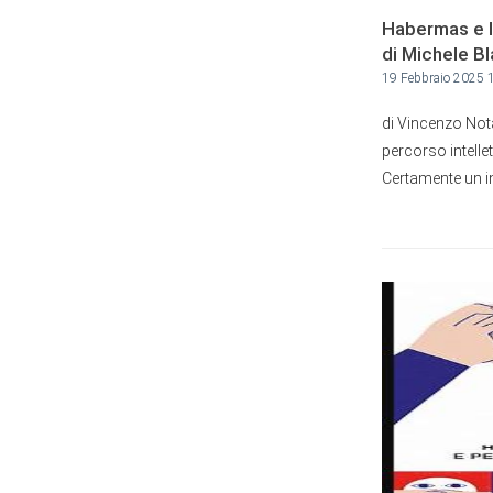
Habermas e la
di Michele B
19 Febbraio 2025 
di Vincenzo Not
percorso intell
Certamente un int