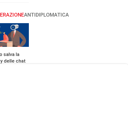
ERAZIONE
ANTIDIPLOMATICA
o salva la
y delle chat
 – ma il
io censura
all’orizzonte
re 2025 13:00
A
FINESTRA
TA