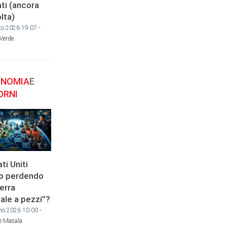
ti (ancora
lta)
to 2026 19:07
-
 Verde
NOMIA
E
ORNI
ati Uniti
o perdendo
erra
ale a pezzi”?
no 2026 10:00
-
e Masala