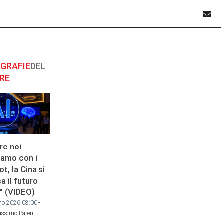
GRAFIE
DEL
RE
re noi
iamo con i
t, la Cina si
a il futuro
A" (VIDEO)
no 2026 08:00
-
ssimo Parenti