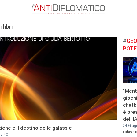
 libri
#
GEO
POTE
"Ment
gioch
chatbo
è pres
dell'I
24 Giug
tiche e il destino delle galassie
Fabio Ma
15:40