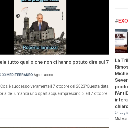
#
EXO
La Tri
svela tutto quello che non ci hanno potuto dire sul 7
Rimos
Miche
5:00
MEDITERRANEO
Agata Iacono
Severg
prodo
 Cos'è successo veramente il 7 ottobre del 2023?Questa data
l'Anti
oria dell'umanità uno spartiacque imprescindibile.Il 7 ottobre
inter
chiar
24 Lugli
Michelan