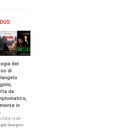
DUS
logia del
so di
langelo
nini,
tta da
Diplomatico,
amente in
o
o 2026 15:49
-
gelo Severgnini