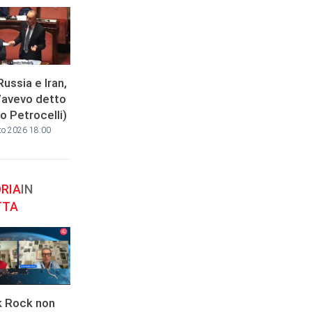
Russia e Iran,
l’avevo detto
to Petrocelli)
to 2026 18:00
RIA
IN
TTA
k Rock non