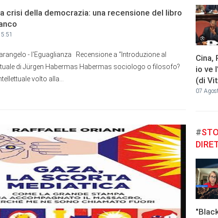
 crisi della democrazia: una recensione del libro
lanco
15:51
arangelo - l'Eguaglianza Recensione a “Introduzione al
Cina, 
ettuale di Jürgen Habermas Habermas sociologo o filosofo?
io ve 
ellettuale volto alla...
(di Vi
07 Agos
#
STO
DIRE
"Blac