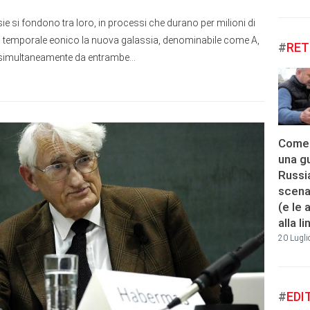
ssie si fondono tra loro, in processi che durano per milioni di
rco temporale eonico la nuova galassia, denominabile come A,
#
RET
 simultaneamente da entrambe...
Come 
una gu
Russi
scenar
(e le 
alla l
20 Lugli
#
EDI