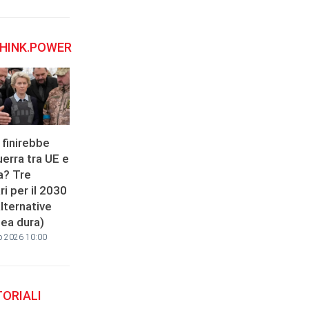
HINK.POWER
finirebbe
erra tra UE e
a? Tre
i per il 2030
alternative
inea dura)
o 2026 10:00
TORIALI