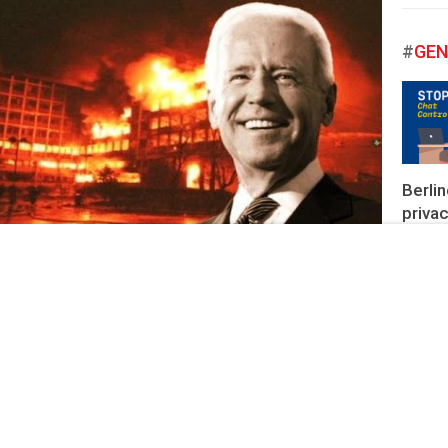
#
GEN
Berlin
privac
online
risch
resta 
ondiale? Il libro che vi svela i 6 possibili scenari
17 Ottob
1:00
NORD-AMERICA
i - Marx21 L’ultimo libro di Burgio, Leoni e Sidoli si inserisce
negli ultimi anni ha visto crescere contributi, analisi e saggi,
#
UN
a. La terza...
APER