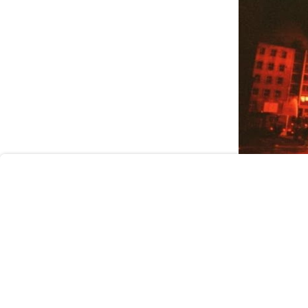
User
Consent
Prompt
Focus
Prompt
Terza guerra m
04 Maggio 2024 1
di Marco Pondrell
in un filone che 
quello della guerr