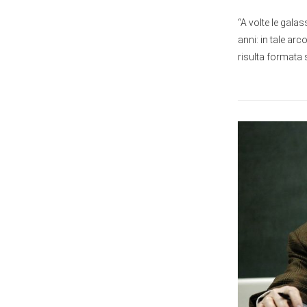
“A volte le gala
anni: in tale a
risulta formata