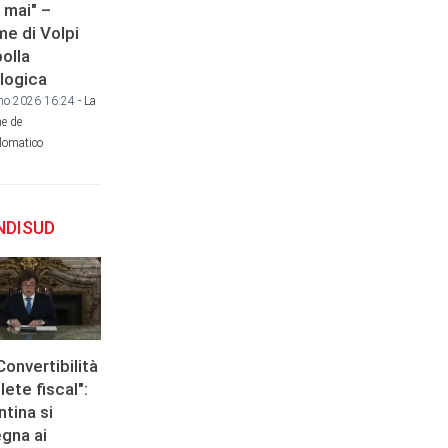
 mai" –
rme di Volpi
bolla
logica
no 2026 16:24
- La
e de
plomatico
DISUD
Convertibilità
llete fiscal":
ntina si
gna ai