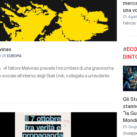
merca
una vo
01 Agos
Fabrizio
#
ECO
lvinas
DINT
9:05
EUROPA
 «Il fattore Malvinas prevede l’incombere di una gravissima
ociale all’interno degli Stati Uniti, collegata a un’evidente
Gli St
stann
“la Gu
Mondi
25 Giug
Giusepp