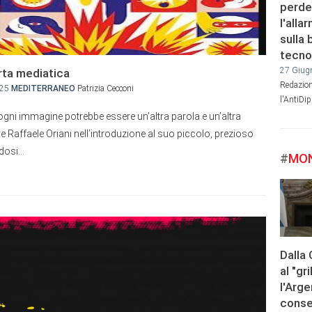
perde
l'alla
sulla 
tecno
27 Giug
rta mediatica
Redazion
:25
MEDITERRANEO
Patrizia Cecconi
l'AntiDi
gni immagine potrebbe essere un’altra parola e un’altra
 Raffaele Oriani nell’introduzione al suo piccolo, prezioso
osi...
#
MON
Dalla 
al "gri
l'Arge
conse