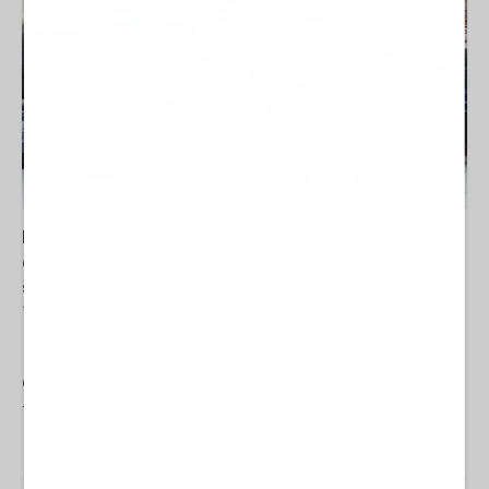
ICE ferma cinque cittadini nativi a Minneapolis:
quando l’“immigrazione” scambia i Primi Popoli per
stranieri
17 Gennaio 2026 14:30
NORD-AMERICA
Raffaella Milandri
Nelle ultime settimane Minneapolis e l’area Twin Cities sono
diventate uno dei punti più tesi della nuova ondata di controlli
federali: secondo Associated Press, il governo ha pianificato...