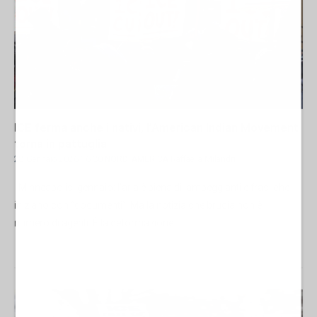
ICE ferma anche i nativi, l’American Indian Movement
torna in pattuglia
28 Gennaio 2026 16:30
NORD-AMERICA
Raffaella Milandri
Minneapolis, gennaio: l’aria è piena di lampeggianti e frasi che
iniziano con “documenti”. Ma la notizia che brucia non è il
numero di agenti. È la deformazione...