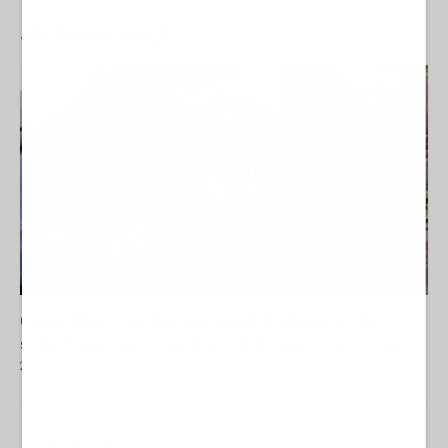
#
RETHINK.POWER
Come finirebbe una guerra tra UE e Russia? Tre
scenari per il 2030 (e le alternative alla linea dura)
20 Luglio 2026 10:00