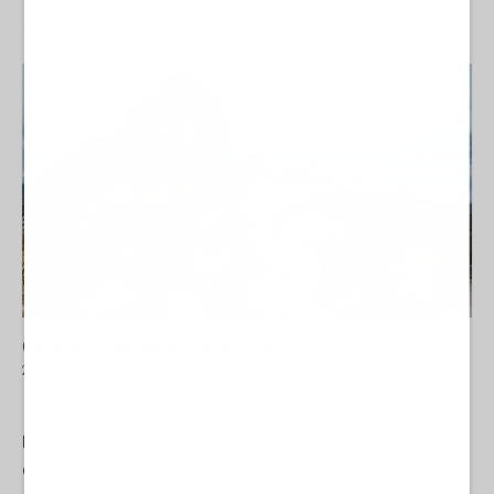
Chi parla a nome di Cavallo Pazzo?
21 Novembre 2025 09:00
NORD-AMERICA
Raffaella Milandri
di Raffaella Milandri Il Crazy Horse Memorial è uno di quei
luoghi che sembrano fatti apposta per sollevare domande: chi
decide cosa ricordare, con quali mezzi, con quali soldi...