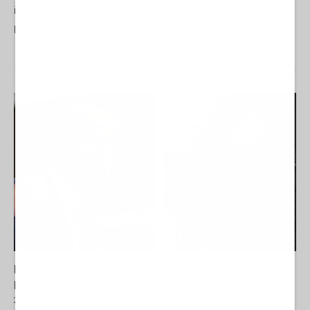
indigena, di storie che sfidano l'oblio coloniale. Invece, per la
prima volta...
Parla forte e porta un bastone più grosso: Trump e
l’eredità di Roosevelt nell’America non-nativa
27 Ottobre 2025 11:30
NORD-AMERICA
Raffaella Milandri