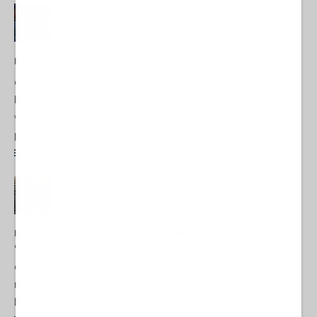
Il PD resta il nemico numero uno del paese
di Vito PetrocelliL’intervista concessa ieri da Elly Schlein al Foglio
ha almeno un merito: quello della chiarezza. Elly conferma la
visione piddina del mondo e conferma anche quanto sia
profonda...
ITALIA
25 Luglio 2026 14:29
Restare umani: la forma più alta di ribellione al mondo distopico di
oggi (di Alberto Bradanini)
di Alberto Bradanini 1. Viviamo una stagione pericolosa, ormai
ne hanno coscienza persino quelli che ne traggono i maggiori
benefici, i satrapi della finanza globalista, terrorizzati all’idea di...