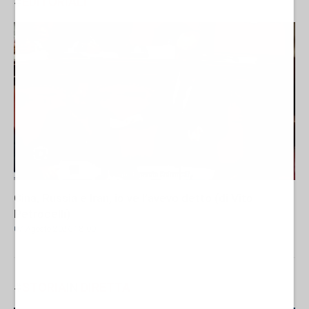
#
EDITORIALI
Cina, Russia e Iran, io ve l’avevo detto (di Vito
Petrocelli)
07 Agosto 2026 18:00
#
STORIA
IN
DIRETTA