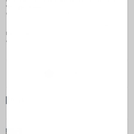
conferma le medaglie agli autori del Massacro di
Wounded Knee
07 Ottobre 2025 14:30
NORD-AMERICA
Raffaella Milandri
Nel gelido dicembre del 1890, sulle colline innevate del South
Dakota, il vento ululava come un lamento ancestrale. Era il 29
dicembre, e ciò che i libri di storia chiamano "battaglia" fu,...
1
2
3
4
On Fire