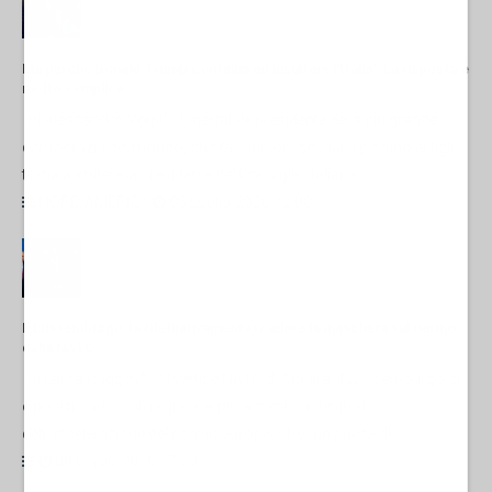
Ma perché Donald Trump continua ad insultare l'Italia? La risposta è
molto semplice
di Alessandro Volpi* L'ineffabile presidente della più grande
democrazia del mondo, che fa allusioni sessuali persino ai figli,
torna a irridere la presidente del Consiglio italiana,...
NORD-AMERICA
06 Luglio 2026 12:00
Il Lussemburgo fa (definitivamente) cadere la maschera sul riarmo
della NATO
di Laura Ruggeri* Al vertice NATO di Ankara, il Lussemburgo si
è posizionato come uno dei più accesi sostenitori
dell'accelerazione del riarmo europeo. Per un paese di...
09 Luglio 2026 17:00