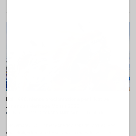
Dal 1990, niente proclamazione per il Native
American Heritage Month 2025
08 Novembre 2025 12:00
NORD-AMERICA
Raffaella Milandri
Novembre 2025: un mese che dovrebbe risuonare di voci
ancestrali, di tamburi che battono il ritmo della resilienza