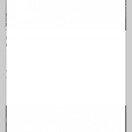
Dalle offese ai nativi al controllo del petrolio: perché
il caso Bo French agita il Texas
19 Febbraio 2026 12:00
NORD-AMERICA
Raffaella Milandri
di Raffaella Milandri per l'AntiDiplomatico Scrivo queste righe
con un disagio che è anche rabbia. Non perché mi stupisca la
violenza del linguaggio politico americano — la...