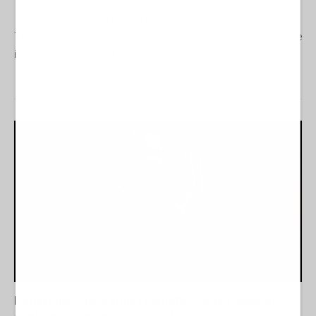
La dottrina del “parla piano e porta un grosso bastone” di
Theodore Roosevelt non nasce solo sulle rotte oceaniche: nasce
in casa, sulle terre delle Nazioni Native. E nel 2025, con...
La nazione che premia i carnefici. Pete Hegseth