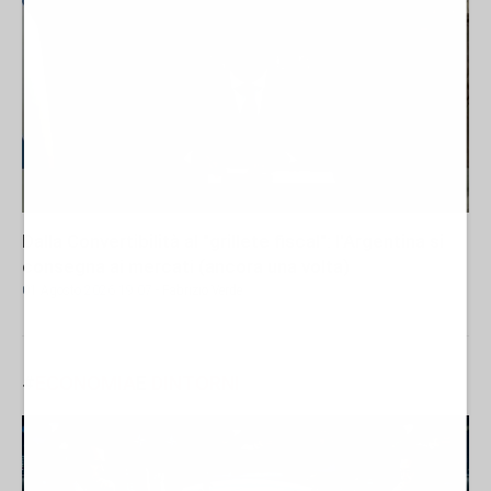
Dalla Convertibilità al "grillete fiscal": l'Argentina si
consegna ai mercati (ancora una volta)
01 Agosto 2026 19:07
- Fabrizio Verde
#
ECONOMIA
E
DINTORNI