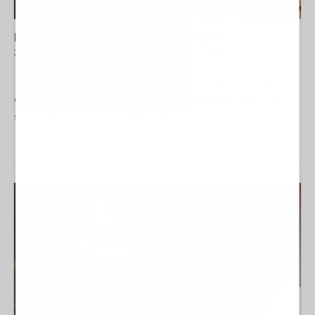
Lo scalpo e l’invenzione del “selvaggio”
21 Marzo 2026 18:00
NORD-AMERICA
Raffaella Milandri
di Raffaella Milandri per l'AntiDiplomatico C’è un momento, in
ogni dibattito sui Nativi Americani, in cui qualcuno tira fuori lo
scalpo per dimostrare la “diversità”...