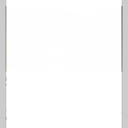
Dark Winds, il noir Navajo che ribalta lo sguardo sul
West
12 Dicembre 2025 11:30
NORD-AMERICA
Raffaella Milandri
Non il solito “western indiano” Da fuori, Dark Winds può
sembrare “solo” un altro crime nel deserto: paesaggi da cartolina,
poliziotti, FBI, una rapina in elicottero...