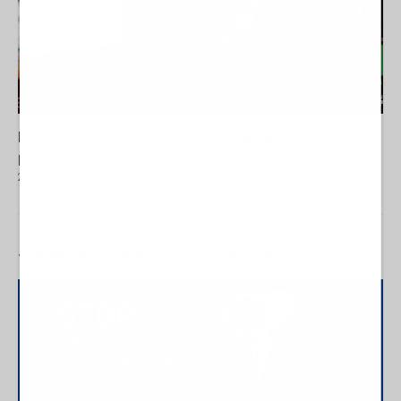
La Trilogia del Rimosso di Michelangelo Severgnini,
prodotta da l'AntiDiplomatico, interamente in chiaro
24 Luglio 2026 15:49
- Michelangelo Severgnini
#
GENERAZIONE
ANTIDIPLOMATICA