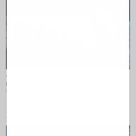
"Black Rock non perde mai" – l'allarme di Volpi sulla
bolla tecnologica
27 Giugno 2026 16:24
- La Redazione de l'AntiDiplomatico
#
MONDISUD