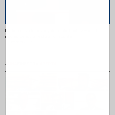
Berlino salva la privacy delle chat online – ma il
rischio censura resta all’orizzonte
17 Ottobre 2025 13:00
#
UNA
FINESTRA
APERTA