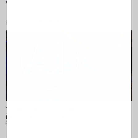
02 Agosto 2026 16:39
#
GEOGRAFIE
DEL
POTERE
"Mentre noi giochiamo con i chatbot, la Cina si è
presa il futuro dell'IA" (VIDEO)
24 Giugno 2026 08:00
- Fabio Massimo Parenti