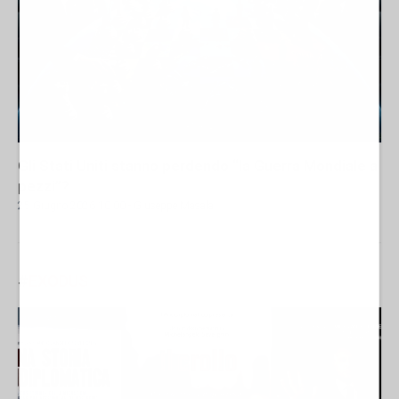
Gli Stati Uniti stanno perdendo “la Guerra Mondiale a
pezzi”?
25 Giugno 2026 10:00
- Giuseppe Masala
#
EXODUS