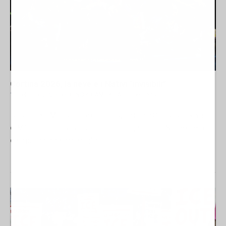
Cortina 2026, la neve e i Nativi “invisibili”
10 Febbraio 2026 06:00
NORD-AMERICA
Raffaella Milandri
di Raffaella Milandri C’è un’immagine che le Olimpiadi invernali
di Milano-Cortina 2026 non mostrano quasi mai. Non è quella
delle piste, né delle medaglie....