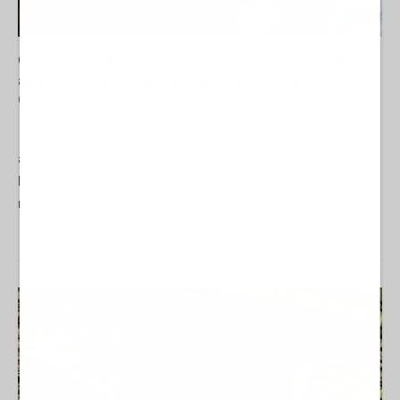
Quando un nativo è contro gli immigrati. Il paradosso
americano della nomina di Markwayne Mullin
09 Marzo 2026 17:30
NORD-AMERICA
Raffaella Milandri
di Raffaella Milandri Il 5 marzo 2026 Donald Trump ha
annunciato la rimozione di Kristi Noem dalla guida del
Department of Homeland Security e ha indicato il senatore
repubblicano dell’Oklahoma...