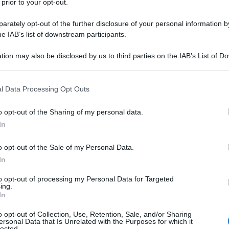
Responsabile Video
 prior to your opt-out.
rately opt-out of the further disclosure of your personal information by
Francesco Guadagni
he IAB’s list of downstream participants.
terraneo e Asia occidentale
tion may also be disclosed by us to third parties on the IAB’s List of 
Agata Iacono
 that may further disclose it to other third parties.
Politica italiana
 that this website/app uses one or more Google services and may gath
l Data Processing Opt Outs
including but not limited to your visit or usage behaviour. You may click 
Fabrizio Poggi
 to Google and its third-party tags to use your data for below specifi
sia e spazio post sovietico
o opt-out of the Sharing of my personal data.
ogle consent section.
In
Francesco Fustaneo
o opt-out of the Sale of my Personal Data.
Nord Africa
In
to opt-out of processing my Personal Data for Targeted
Luca Busca
ing.
In
ministrazione Lad Editore
o opt-out of Collection, Use, Retention, Sale, and/or Sharing
ersonal Data that Is Unrelated with the Purposes for which it
lected.