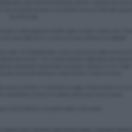
AntiDiplomatico nella “Belt and Road News network”, avvenuto nel corso d
o da una grande passione e un profondo senso di rivalsa alle ingiusti
dei nostri tempi.
Europea e sulle ingiustizie sociali in Italia; su Libia, Ucraina, Siria, Yem
(e non) creati dalla NATO. La storia è il nostro testimone più affidabile.
no molte. Più l’AntiDiplomatico cresce e più la scure della censura si f
rata da “fact-checker” che si autoproclamano indipendenti, perseguen
agenzia statunitense, NewsGuard, ha il potere, attraverso il suo “bollin
 possano essere letti attraverso social, browser e motori di ricerca.
la censura si fa forte. E' il momento di reagire. Di farlo insieme a voi ch
e determinata a scrivere un copione diverso per il nostro paese.
re varchi di libertà e sovranità in Italia è solo iniziata.
r quanto viene riportato sulla testata online. Chiunque doves