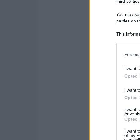
third parties
You may sepa
parties on t
Medi
This informa
Participants
Please note
Persona
information 
deny consent
Rus
I want t
in below Go
Opted 
I want t
Opted 
I want 
Advertis
Opted 
Am
I want t
of my P
was col