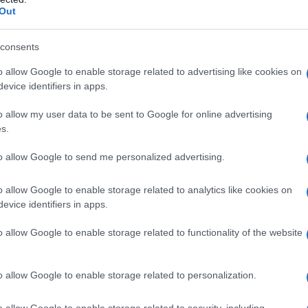
Editorialisti:
Out
Loretta Napoleoni
consents
o allow Google to enable storage related to advertising like cookies on
Fabio Massimo Parenti
evice identifiers in apps.
Nora Hoppe
o allow my user data to be sent to Google for online advertising
s.
Antonio Di Siena
to allow Google to send me personalized advertising.
Giuseppe Masala
o allow Google to enable storage related to analytics like cookies on
evice identifiers in apps.
Michelangelo Severgnini
o allow Google to enable storage related to functionality of the website
Pasquale Liguori
Enrico Vigna
o allow Google to enable storage related to personalization.
Clara Statello
o allow Google to enable storage related to security, including