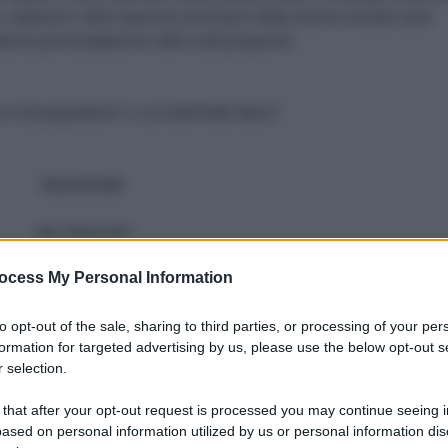
 opinioni e fatti espressi al di fuori della nostra testata sarà
derne personalmente nelle sedi preposte.
o è di proprietà di "L.A.D EDITORE SRLS"
REDAZIONE
Vito Petrocelli
Direttore editoriale
ocess My Personal Information
Brics
to opt-out of the sale, sharing to third parties, or processing of your per
Fabrizio Verde
formation for targeted advertising by us, please use the below opt-out s
Direttore Responsabile
 selection.
America Latina e Cina
 that after your opt-out request is processed you may continue seeing i
Adriano Spadaro
ased on personal information utilized by us or personal information dis