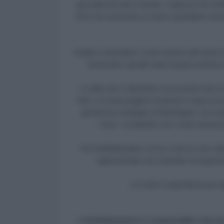
giornalisti da tutto il mondo. L’ingresso de l’
2024, ha consacrato un lavoro quotidiano moss
Andate a riprendere i nostri articoli sull’Unione 
Venezuela e gli altri teatri di guerra ibrida 
Le sfide che ci attendono nei prossimi mesi so
forte. La nostra pagina Facebook è stata oscu
gli interessi strategici di Washington; ed un'
rosso”, di impedire che i nostri articoli
Più l’AntiDiplomatico cresce e più la scure del
rappresentate una comunità consapevole 
La nostra Lunga Marcia per apri
L'AntiDiplomatico è responsabile solo pe