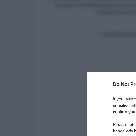
associare l'AntiDiplomatico a pensieri,
chiamato a rispon
L'AntiDiplomatic
Do Not Pr
If you wish 
sensitive in
confirm your
Please note
based ads b