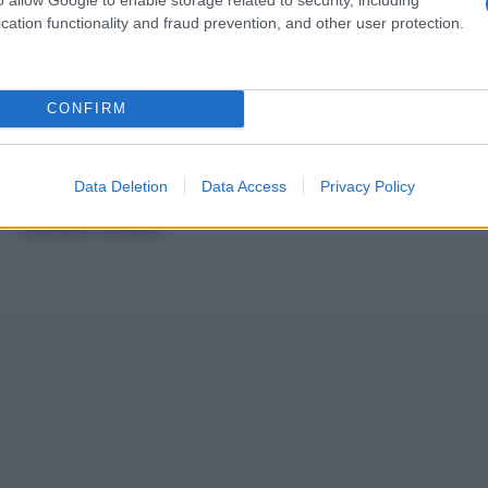
cation functionality and fraud prevention, and other user protection.
Angela Fais
CONFIRM
Grafica
Gianluca Staderini
Data Deletion
Data Access
Privacy Policy
webmaster
Francesco Cicolani