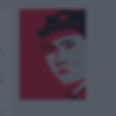
i
 a
ei
 e