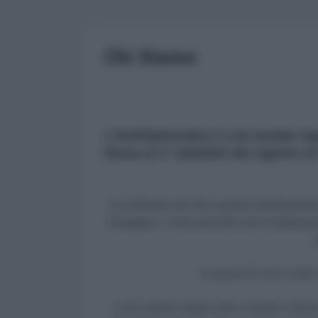
Chi Siamo
L'AntiDiplomatico è una testata regi
Roma al n° 162/2015 del registro 
Era il febbraio del 2015 quando l'AntiDiplomati
festeggiare i nostri primi dieci anni di attivit
Un grazie di cuore a tutti v
I nostri articoli vengono letti e tradotti in dec