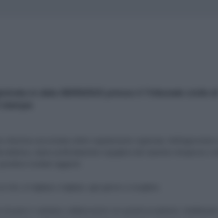
strata in data 08/09/2015 presso il Tribunale civile d
di stampa
co diveniva una testata online regolarmente registrata. Nell'apprestarci
à giornalistica, siamo profondamente orgogliosi del cammino intrapreso e d
grandiosi risultati raggiunti.
oi che, in migliaia e migliaia, ogni giorno ci scegliete.
ine di paesi e vantiamo collaborazioni con grandi accademici, intellettuali