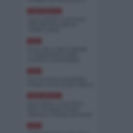
perdite
NORD-AMERICA
"Scorte al limite": il retroscena
CNN sulla difesa USA nel
conflitto iraniano
ASIA
Yemen, blocco Bab el-Mandab:
Le superpetroliere saudite
costrette a circumnavigare
l'Africa
ASIA
l'Iran era pronto a bombardare
l'Ucraina, cos'ha fermato l'attacco
NORD-AMERICA
Guerra all'Iran, scorte USA al
limite: il Pentagono investe
miliardi per ricostituire gli arsenali
ASIA