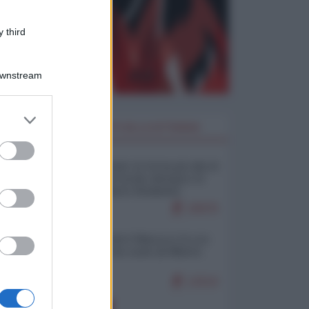
 third
Downstream
er and store
I PIÙ LETTI DELLA SETTIMANA
to grant or
ed purposes
Restare umani: la forma più alta di
ribellione al mondo distopico di
oggi (di Alberto Bradanini)
20878
Ceuta: perché il Marocco fa con
noi quello che vuole (di Alberto
Negri)
12519
EUROPA