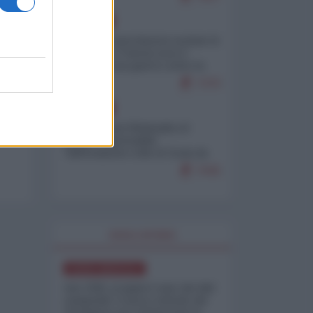
EUROPA
Mosca: le esercitazioni nucleari di
Germania e Francia sono il
preludio a una guerra contro la
Russia
7370
EUROPA
Petro accusa Netanyahu di
essere responsabile
"dell'invasione civile di Ceuta da
parte dei marocchini"
7045
WORLD AFFAIRS
NORD-AMERICA
Iran-USA, scoppia il caso dei dati
manipolati: il nuovo metodo del
Pentagono per minimizzare le