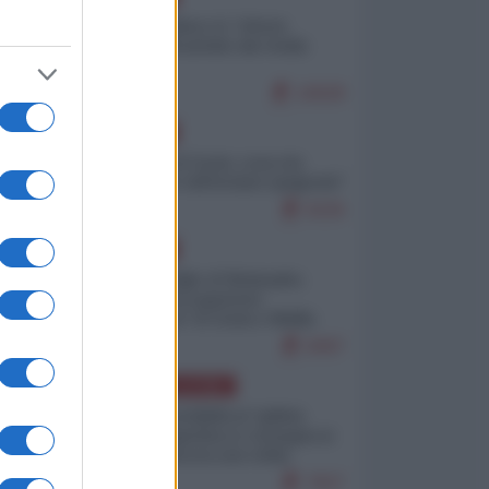
Quali sarebbero le “vittorie
ucraine” decantate dai media
italici?
10628
EUROPA
Invasione di Ceuta: cosa sta
accadendo nell'enclave spagnola?
9226
EUROPA
Quando il figlio di Netanyahu
incitava "l'occupazione
musulmana" di Ceuta e Melilla
8497
AMERICA LATINA
Dalla Convertibilità al "grillete
fiscal": l'Argentina si consegna ai
mercati (ancora una volta)
7827