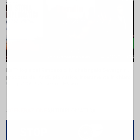
La Trilogia del Rimosso di Michelangelo Severgnini,
prodotta da l'AntiDiplomatico, interamente in chiaro
24 Luglio 2026 15:49
- Michelangelo Severgnini
#
GENERAZIONE
ANTIDIPLOMATICA