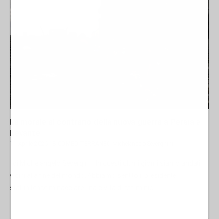
La morale al contrario della nuova guerra a Persia e
Levante
11 Aprile 2026 18:00
MEDITERRANEO
Michelangelo Severgnini
di Michelangelo Severgini In questi ultimi giorni siamo andati
vicini alla fine del mondo. Abbiamo sentito il presidente
statunitense minacciare una civiltà di sterminio,...