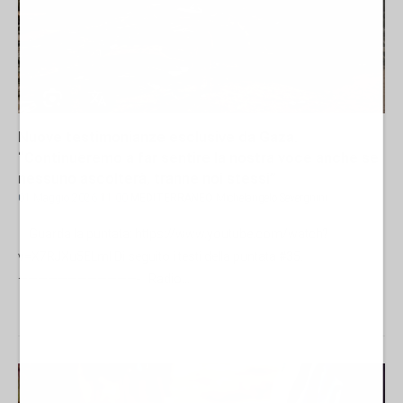
Nuove testimonianze esclusive da Gaza.
“Continueremo a far sentire la nostra voce anche se
nessuno ascolterà, tranne noi stessi”
01 Maggio 2026 11:00
MEDITERRANEO
Michelangelo Severgnini
Guarda la puntata: https://www.youtube.com/watch?
v=X7RJXu5ELmI Di seguito i testi della puntata #35.
————————————- Radio...