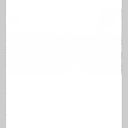
La Libia pronta ad esplodere. Le 3 micce che stanno
già bruciando....
09 Aprile 2026 11:00
di Michelangelo Severgnini Non è uno scherzo. La polveriera
libica si sta surriscaldando improvvisamente e la deflagrazione
potrebbe essere imminente e devastante. In questo stesso...