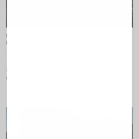
Ecco il piano israeliano per una nuova (imminente)
Nakba a Gaza
16 Maggio 2026 15:00
MEDITERRANEO
di Michelangelo Severgnini La Knesset si prepara ad esser
sciolta, a quanto apprendiamo. La coalizione di Netanyahu non
regge più. Ma non perché l’elettorato israeliano...