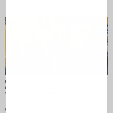
La “Volksschädlingsverordnung”: il
nazismo legalizzato di Israele
04 Aprile 2026 18:00
MEDITERRANEO
Michelangelo Severgnini
di Michelangelo Severgnini Nel quasi silenzio del dibattito
internazionale lunedì scorso 30 marzo la Knesset, il parlamento