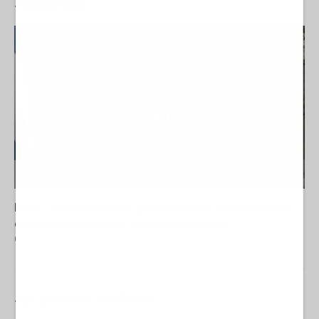
#
MONDISUD
Dalla Convertibilità al "grillete fiscal": l'Argentina si
consegna ai mercati (ancora una volta)
01 Agosto 2026 19:07
- Fabrizio Verde
#
ECONOMIA
E
DINTORNI