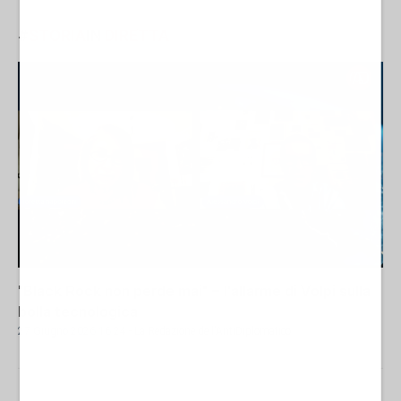
#
STORIA
IN
DIRETTA
"Black Rock non perde mai" – l'allarme di Volpi sulla
bolla tecnologica
27 Giugno 2026 16:24
- La Redazione de l'AntiDiplomatico