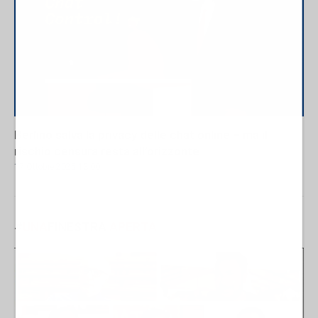
Berlino salva la privacy delle chat online – ma il
rischio censura resta all’orizzonte
17 Ottobre 2025 13:00
#
UNA
FINESTRA
APERTA