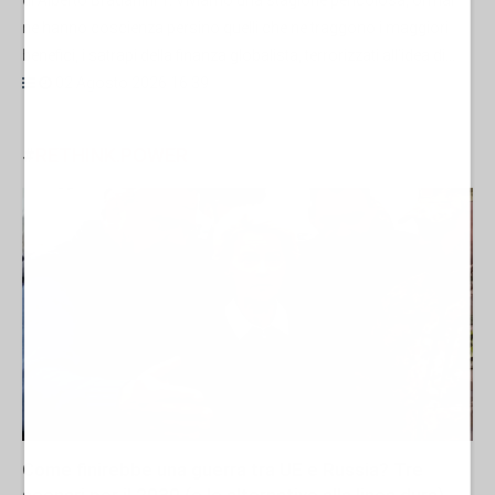
ne hanno coscienza persino quelli che ne traggono i maggiori
benefici, i satrapi della finanza globalista, terrorizzati all’idea di...
02 Agosto 2026 16:39
#
RETHINK.POWER
Come finirebbe una guerra tra UE e Russia? Tre