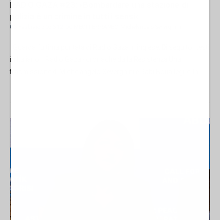
RADIO GAZA #23: «Bombardare una stazione di
polizia è un crimine in tutti i sensi»
06 Febbraio 2026 12:00
MEDITERRANEO
Michelangelo Severgnini
Guarda l’ultima puntata di Radio Gaza in inglese: Di seguito i testi
in Italiano. Radio Gaza - cronache dalla Resistenza Una
trasmissione di Michelangelo Severgnini e Rabi Bouallegue In...