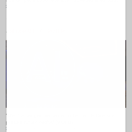
scenari per il 2030 (e le alternative alla linea dura)
20 Luglio 2026 10:00
#
GEOGRAFIE
DEL
POTERE
"Mentre noi giochiamo con i chatbot, la Cina si è
presa il futuro dell'IA" (VIDEO)
24 Giugno 2026 08:00
- Fabio Massimo Parenti