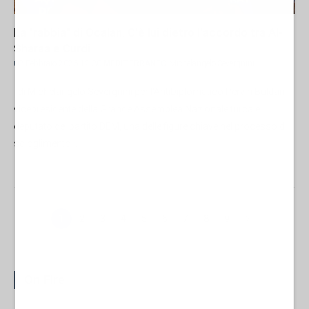
La "rabbia" di Ocalan. C'è lui dietro l'accordo tra Al-
Sharaa e Curdi
03 Febbraio 2026 12:30
MEDITERRANEO
Michelangelo Severgnini
di Michelangelo Severgnini per l'AntiDiplomatico Pervin Buldan,
vicepresidente della Grande Assemblea Nazionale turca e
deputato del partito DEM, una delle figure chiave nel processo di
scioglimento...
1
2
3
4
5
6
7
8
9
On Fire