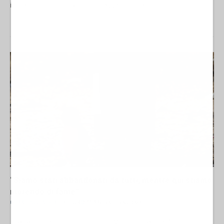
israeliano, ha approvato una legge sulla pena...
“Siamo stati abbandonati da tutti, mentre qui stiamo
morendo di fame”
06 Marzo 2026 08:00
EUROPA
Michelangelo Severgnini
Per le donazioni alla campagna “Apocalisse Gaza”, un aiuto