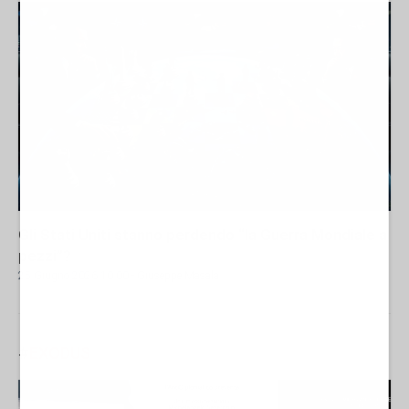
Gli Stati Uniti stanno perdendo “la Guerra Mondiale a
pezzi”?
25 Giugno 2026 10:00
- Giuseppe Masala
#
EXODUS