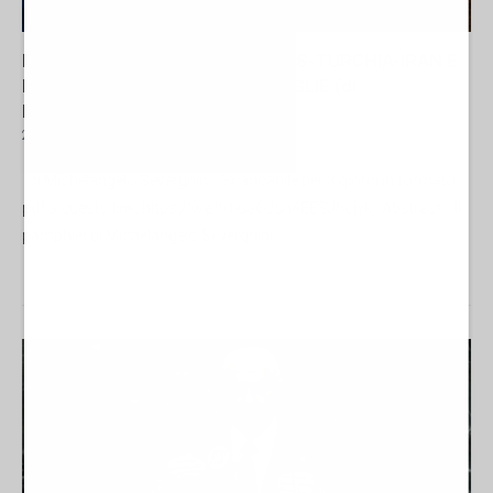
PAMPHLET GAZA: L’ASSE SOROS-TURCHIA-IRAN E
LA GEOPOLITICA DELLE FLOTTIGLIE (di
Michelangelo Severgnini)
26 Maggio 2026 15:00
Michelangelo Severgnini
di Michelangelo Severgnini Scaricabile per 3 giorni in formato
pdf a questo link: https://we.tl/t-ua6Usn4EESJbcjyk Abstract Il
pamphlet di Michelangelo Severgnini...