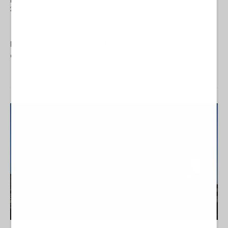
27 Febbraio 2026 12:00
MEDITERRANEO
Michelangelo Severgnini
di Michelangelo Severgnini per l'AntiDiplomatico Guarda la
puntata: Di seguito i testi della puntata #26. Per le donazioni alla
campagna “Apocalisse Gaza”, un aiuto immediato e...