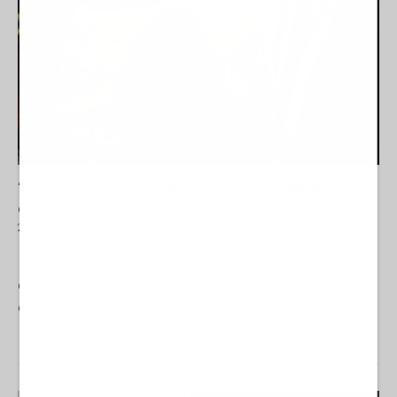
“Scolasticidio” e “ospedalicidio”: Gaza abbandonata
e derubata dei fondi per la ricostruzione
25 Aprile 2026 19:00
MEDITERRANEO
Michelangelo Severgnini
di Michelangelo Severgnini “Scolasticidio”, così l’hanno
chiamato. Che è fratello minore di Genocidio, ma con
conseguenze non meno devastanti,...