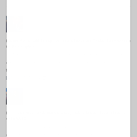
Ma perché Donald Trump continua ad insultare l'Italia? La risposta è
molto semplice
di Alessandro Volpi* L'ineffabile presidente della più grande
democrazia del mondo, che fa allusioni sessuali persino ai figli,
torna a irridere la presidente del Consiglio italiana,...
NORD-AMERICA
06 Luglio 2026 12:00
Il Lussemburgo fa (definitivamente) cadere la maschera sul riarmo
della NATO
di Laura Ruggeri* Al vertice NATO di Ankara, il Lussemburgo si
è posizionato come uno dei più accesi sostenitori