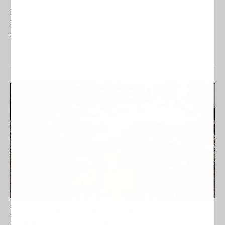
immediato e diretto per il Ramadan a Gaza:
https://paypal.me/apocalissegaza oppure Conto corrente
temporaneo...
Radio Gaza #26 - “La forza di stabilizzazione (ISF)
porterà a uno spargimento di sangue a Gaza”