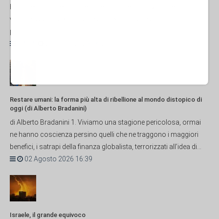
ha almeno un merito: quello della chiarezza. Elly conferma la
visione piddina del mondo e conferma anche quanto sia
profonda...
ITALIA
25 Luglio 2026 14:29
Restare umani: la forma più alta di ribellione al mondo distopico di
oggi (di Alberto Bradanini)
di Alberto Bradanini 1. Viviamo una stagione pericolosa, ormai
ne hanno coscienza persino quelli che ne traggono i maggiori
benefici, i satrapi della finanza globalista, terrorizzati all’idea di...
02 Agosto 2026 16:39
Israele, il grande equivoco