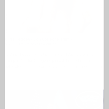
Chris Hedges - Don Corleone Trump
04 Agosto 2026 07:00
NORD-AMERICA
di Chris Hedges* Ho visitato il Taj Mahal Casino di Donald
Trump ad Atlantic City il giorno prima della sua chiusura,
nell'ottobre del 2016. Il casinò aveva due enormi cancelli bianchi...