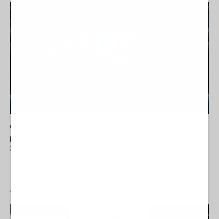
Gli Stati Uniti stanno perdendo “la Guerra Mondiale a
pezzi”?
25 Giugno 2026 10:00
- Giuseppe Masala
#
EXODUS