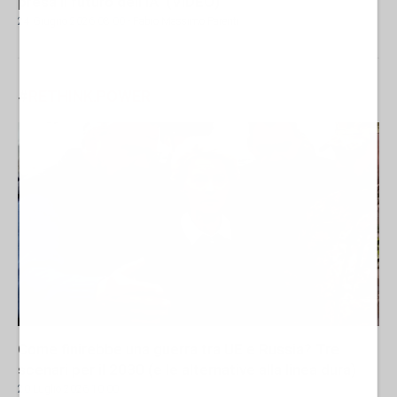
presa il futuro dell'IA" (VIDEO)
24 Giugno 2026 08:00
- Fabio Massimo Parenti
#
RETHINK.POWER
Come finirebbe una guerra tra UE e Russia? Tre
scenari per il 2030 (e le alternative alla linea dura)
20 Luglio 2026 10:00