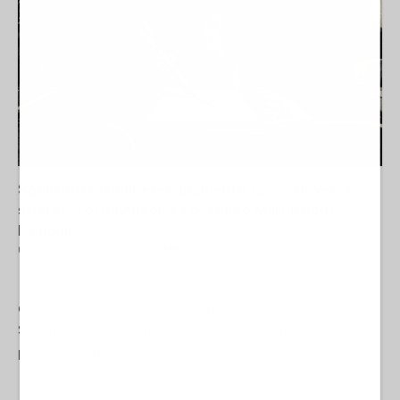
Sponsorizzazioni e reclutamento: la controversa
strategia di Raytheon e Lockheed Martin con i
bambini
03 Agosto 2026 08:30
NORD-AMERICA
Secondo il giornalista di MintPress Alan MacLeod, colossi della
difesa come Raytheon (RTX), Lockheed Martin, Boeing e BAE
Systems stanno portando avanti un’intensa campagna di
pubbliche relazioni...