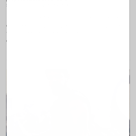
30 Luglio 2026 07:00
NORD-AMERICA
Caitlin Johnstone* Se si vuole aiutare l'impero occidentale a
diffondere la propaganda di guerra, uno dei modi migliori per
farlo è fingere che la violenza dei governi presi di mira
dall'impero...