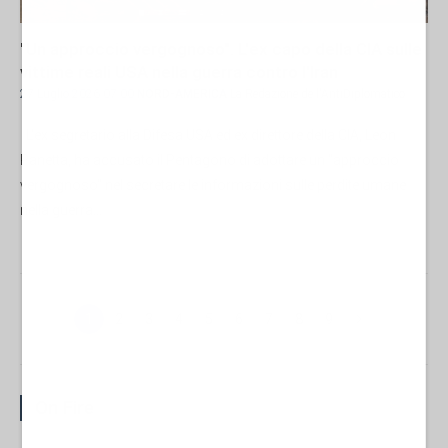
"Un approccio vergognoso". L'ex capo della CIA sulle
vittime reali USA nella guerra contro l'Iran
27 Luglio 2026 07:00
NORD-AMERICA
La Redazione de l'AntiDiplomatico
L'ex segretario alla Difesa USA ed ex direttore della CIA, Leon
Panetta, ha accusato il Pentagono di adottare un "approccio
vergognoso" nel secretare le informazioni sulle perdite umane
nella guerra...
1
2
3
4
5
6
7
8
9
On Fire