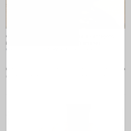
Guerra all'Iran, scorte USA al limite: il Pentagono
investe miliardi per ricostituire gli arsenali
04 Agosto 2026 09:00
NORD-AMERICA
La Redazione de l'AntiDiplomatico
Il Pentagono ha siglato nuovi contratti per ricostituire la propria
riserva di missili Patriot, THAAD, Tomahawk e altri sistemi d'arma
avanzati, fortemente ridottasi durante le recenti operazioni...