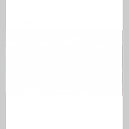
#
EDITORIALI
Cina, Russia e Iran, io ve l’avevo detto (di Vito
Petrocelli)
07 Agosto 2026 18:00