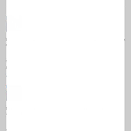
Ma perché Donald Trump continua ad insultare l'Italia? La risposta è
molto semplice
di Alessandro Volpi* L'ineffabile presidente della più grande
democrazia del mondo, che fa allusioni sessuali persino ai figli,
torna a irridere la presidente del Consiglio italiana,...
NORD-AMERICA
06 Luglio 2026 12:00
Il Lussemburgo fa (definitivamente) cadere la maschera sul riarmo
della NATO
di Laura Ruggeri* Al vertice NATO di Ankara, il Lussemburgo si
è posizionato come uno dei più accesi sostenitori