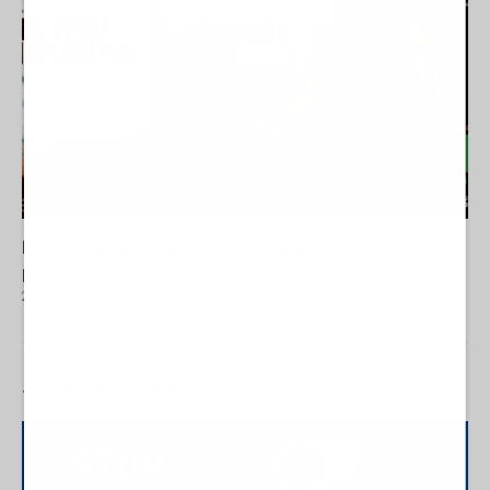
La Trilogia del Rimosso di Michelangelo Severgnini,
prodotta da l'AntiDiplomatico, interamente in chiaro
24 Luglio 2026 15:49
- Michelangelo Severgnini
#
GENERAZIONE
ANTIDIPLOMATICA