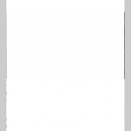
"Una guerra illegale": Trump minimizza le perdite in
Iran, ma i dati lo smentiscono
03 Agosto 2026 08:00
NORD-AMERICA
La Redazione de l'AntiDiplomatico
Secondo gli ultimi dati del Dipartimento della Difesa, il numero di
militari statunitensi feriti nel conflitto contro l'Iran è salito a 653,
tra cui figurano ben 64 ufficiali di alto grado....