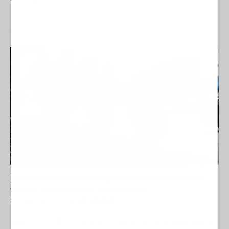
Il "mistero" dei numeri: il governo Usa minimizza le
vittime in Iran, mentre fonti interne...
30 Luglio 2026 11:00
NORD-AMERICA
Mentre il conflitto tra Stati Uniti e Iran entra in una nuova fase di