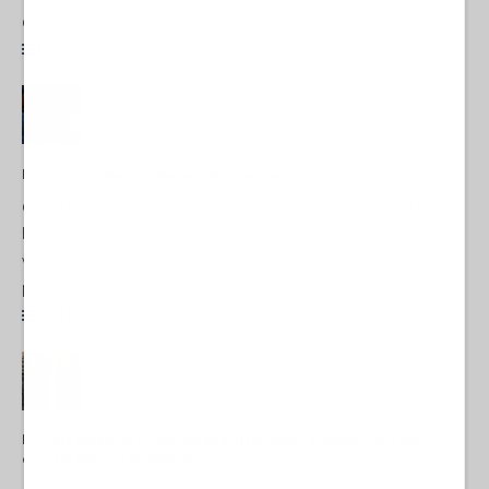
dell'accelerazione del riarmo europeo. Per un paese di...
09 Luglio 2026 17:00
Il PD resta il nemico numero uno del paese
di Vito PetrocelliL’intervista concessa ieri da Elly Schlein al Foglio
ha almeno un merito: quello della chiarezza. Elly conferma la
visione piddina del mondo e conferma anche quanto sia
profonda...
ITALIA
25 Luglio 2026 14:29
Restare umani: la forma più alta di ribellione al mondo distopico di
oggi (di Alberto Bradanini)