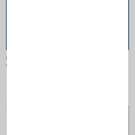
Berlino salva la privacy delle chat online – ma il
rischio censura resta all’orizzonte
17 Ottobre 2025 13:00
#
UNA
FINESTRA
APERTA