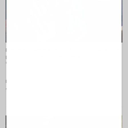
Iran, l'e-mail segreta del CENTCOM: gli USA cercano
piani "creativi" per colpire Teheran
03 Agosto 2026 12:30
NORD-AMERICA
La Redazione de l'AntiDiplomatico
Secondo un’esclusiva della CNN pubblicata il 3 agosto,
l’esercito statunitense ha chiesto alle proprie forze di elaborare
opzioni e piani d’attacco "creativi e non convenzionali"...