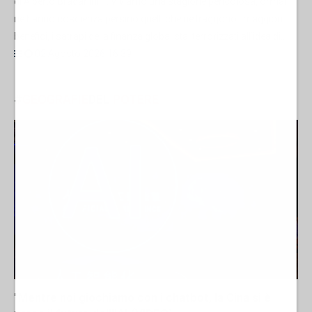
di Alberto Bradanini 1. Viviamo una stagione pericolosa, ormai
ne hanno coscienza persino quelli che ne traggono i maggiori
benefici, i satrapi della finanza globalista, terrorizzati all’idea di...
02 Agosto 2026 16:39
#
GEOGRAFIE
DEL
POTERE
"Mentre noi giochiamo con i chatbot, la Cina si è