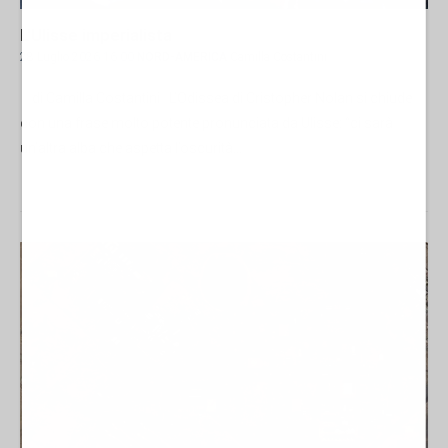
L'Ulisse imperialista
28 Luglio 2026 16:00
NORD-AMERICA
Camilla Costantini
di Camilla Costantini L’Odissea di Cristopher Nolan si chiude
con una frase molto potente pronunciata da Ulisse: “ci sarà
un’altra alba che aspetta l’oscurità...