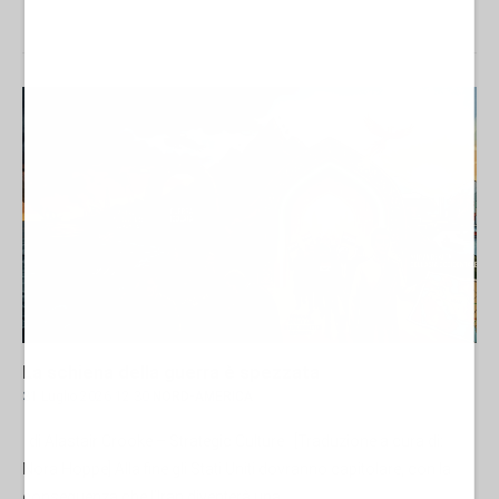
La schiena della guerra è spezzata
31 Luglio 2026 12:30
NORD-AMERICA
di Alastair Crooke – Strategic Culture [Traduzione a cura di:
Nora Hoppe] Alla fine gli Stati Uniti dovranno capitolare, con la
conseguenza che l’Iran diventerà una...