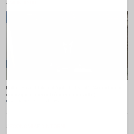
#
MONDISUD
Dalla Convertibilità al "grillete fiscal": l'Argentina si
consegna ai mercati (ancora una volta)
01 Agosto 2026 19:07
- Fabrizio Verde
#
ECONOMIA
E
DINTORNI