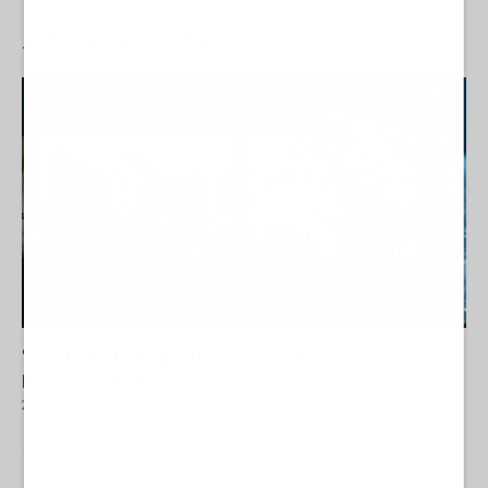
#
STORIA
IN
DIRETTA
"Black Rock non perde mai" – l'allarme di Volpi sulla
bolla tecnologica
27 Giugno 2026 16:24
- La Redazione de l'AntiDiplomatico