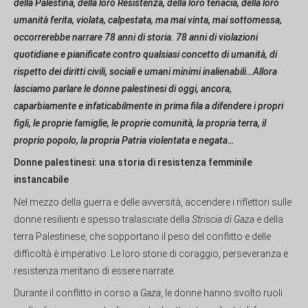
della Palestina, della loro Resistenza, della loro tenacia, della loro
umanità ferita, violata, calpestata, ma mai vinta, mai sottomessa,
occorrerebbe narrare 78 anni di storia. 78 anni di violazioni
quotidiane e pianificate contro qualsiasi concetto di umanità, di
rispetto dei diritti civili, sociali e umani minimi inalienabili…Allora
lasciamo parlare le donne palestinesi di oggi, ancora,
caparbiamente e infaticabilmente in prima fila a difendere i propri
figli, le proprie famiglie, le proprie comunità, la propria terra, il
proprio popolo, la propria Patria violentata e negata…
Donne palestinesi: una storia di resistenza femminile
instancabile
Nel mezzo della guerra e delle avversità, accendere i riflettori sulle
donne resilienti e spesso tralasciate della
Striscia di Gaza
e della
terra Palestinese, che sopportano il peso del conflitto e delle
difficoltà è imperativo. Le loro storie di coraggio, perseveranza e
resistenza meritano di essere narrate.
Durante il conflitto in corso a
Gaza
, le donne hanno svolto ruoli