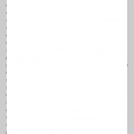
la popolazione con verdure fresche, frutta, uova, carne e pesce, è ora
diventato un luogo di carestia. Dall'anno scorso, l'esercito israeliano
si è impegnato nel distruggere depositi di cibo, mercati, magazzini di
stoccaggio di generi alimentari, fattorie e barche da pesca. Ha
eliminato le forze di polizia che garantivano la consegna e la
distribuzione degli aiuti, assicurando così che gli aiuti non venissero
saccheggiati prima che raggiungessero chi ne aveva bisogno. Da un
po' di tempo, compriamo cibo ‘di soccorso’, non lo riceviamo
gratuitamente il cibo, che era già costoso e inaccessibile prima, per la
maggior parte delle persone, ora ha iniziato a scomparire. Ora, anche
se potresti comprarne, non si riesce a trovarne…Per me è difficile
spiegare e raccontare l’impulso della fame per qualcuno che non
comprende la violenza di questi spasimi, ed è ancora più arduo
spiegare questa esperienza mentre mi trovo sotto i bombardamenti
e le incursioni costanti di Israele da più di 400 giorni… Ma ci proverò.
Ogni giorno mi sveglio la mattina in una casa piena di familiari che
cercano di sopravvivere a questa follia. Bevo un po' di acqua appena
potabile; ha un sapore salato sgradevole che non sazia la sete.