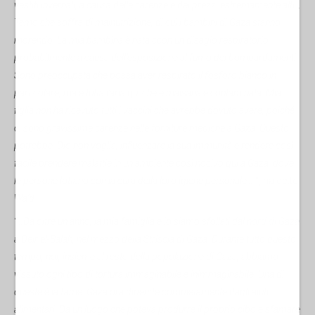
vestiti invernali, a causa delle carenze e dei prezzi estremamente alti…
Temo che soffra di malnutrizione, di cui i bambini di Gaza stanno
morendo. La mia bambina è nata ccon un disagio respiratorio,
probabilmente a causa dell’esposizione al fumo dei bombardamenti.
Sono preoccupata che possa aver respirato il fosforo bianco in
particolare, ma è tutta l’aria qui che è malsana e contaminata. Mia
figlia non ha ricevuto tutti i vaccini che avrebbe dovuto avere, poiché
ci sono gravissime carenze nelle forniture mediche a Gaza. Questo
potrebbe, Dio non voglia, influenzare la sua immunità e rendere così
facile prendere malattie in un ambiente così nocivo qui a Gaza, dove
le persone lottano con la cura della loro igiene personale…
“, ha detto
Wa’d.
“…Da oltre un anno, la mia famiglia e io siamo sfollati dal
nord di Gaza
a Deir el-Balah, nel mezzo della Striscia di Gaza. Durante tutto questo
tempo, noi, insieme al resto della popolazione di Gaza, abbiamo
vissuto ogni tipo di tortura immaginabile e inimmaginabile. Una di
queste è la fame. Gaza ora dipende completamente dagli aiuti
alimentari. Da un luogo che poteva produrre il proprio cibo e sfamare