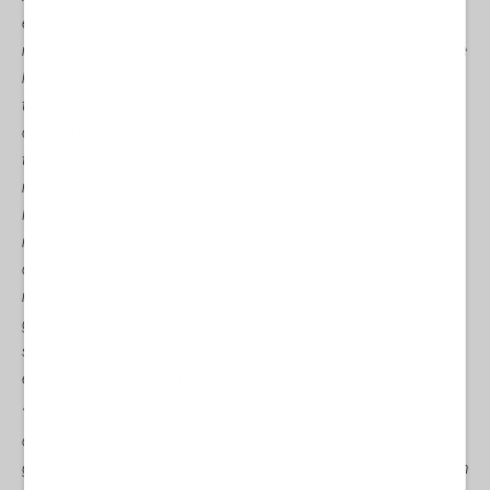
e hanno tutti meno di sei anni. Ogni volta che piangono per il cibo, le
madri cercano di cambiare argomento o di offrire il cibo scaduto che
hanno. Eppure, quanto puoi essere convincente, quando il cibo è
troppo difficile da avere anche per gli adulti? Mia sorella e mia
cognata hanno dei bambini. Il latte artificiale è quasi impossibile da
trovare, quindi cercano di allattarli al seno anche se loro stesse sono
malnutrite. Immagina come si allatta un neonato nel vuoto…
Perdonatemi se vi racconto la mia triste descrizione della nostra
realtà, ma non c'è più spazio per le leggerezze perché ho fame. Tutto
ciò a cui riesco a pensare è il mio stomaco vuoto. Tutto ciò che ho
mangiato mentre scrivevo questo articolo è un pezzo di pane di
grano vecchio e un po' di cibo in scatola scaduto. E mentre Israele
spera che moriamo di fame in silenzio, non lo faremo…Siamo donne
e siamo palestinesi…”,
ha raccontato
Nour Elassy
da
Gaza.
“…Prima del 7 ottobre, vivevo in un appartamento che mio marito ha
costruito dopo anni di lavori di costruzione. Quando scoppiò la
guerra, mio marito perse il lavoro che era la sola fonte di reddito. Con