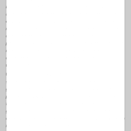
Bureij al campo di Al-Nuseirat, poi al campo di Al-Maghazi, e infine
alla città di Rafah. C'erano opzioni di trasporto disponibili, ma il costo
era proibitivo. Tutti e tre gli spostamenti si sono verificati durante la
mia gravidanza. Ho anche paura per la salute del feto, a causa delle
condizioni circostanti e della mia precedente esperienza di aver
perso il mio primo bambino nell'ottavo mese. Sono preoccupata per
il futuro a causa della mancanza di servizi medici necessari e
dell'indisponibilità dell'anestesia per il taglio cesareo…
", ha
raccontato
Mona
.
Un’altra giovane madre,
Wa’d Abu Tilak
, racconta una storia
simile. “
…Ogni volta che c’erano bombardamenti durante la mia
gravidanza, ero solita sanguinare a causa della continua, improvvisa
paura e ansia. Avevo paura di partorire la mia creatura prima del suo
tempo. Sono stata informata che questa è una grande possibilità, ma
grazie a Dio, ho partorito la mia bambina in tempo. Ma il problema è
che non posso nutrirla correttamente, il corpo di Ghazal è debole. Ora
ha quattro mesi, ma riesco a malapena a dargli il latte, i pannolini e i