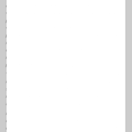
complessa umanità ma anche della sua femminilità. Raramente ho
visto racconti che riflettevano mia nonna, mia madre o una donna
palestinese che trattavano della maternità, senza feticizzare o
vittimizzare. I saggi occidentali ben intenzionati sulle donne
palestinesi erano spesso offensivi e riduttivi, illustrando una donna
impotente, ignorante e stereotipata, che era disegnata con i colori
dell’orientalismo. Per non parlare di quegli articoli occidentali non
molto ben intenzionati che hanno dipinto palesemente le donne
palestinesi come terroriste…”. Fatima
giovane gazawita.
“…
Storicamente, noi donne palestinesi siamo sempre state in prima
linea nella resistenza. Non solo le vittime casuali della violenza, ma
spesso guidato attivamente i movimenti di resistenza popolare e la
rotta, o almeno contribuito al dialogo politico, sia con l'autorità
assegnata o con un ruolo al tavolo di negoziati
.
Nel documentario
“ Naila e The Uprising”
,
viene raccontata la storia
di una comunità impavida di donne in prima linea nella prima Intifada
degli anni ’80. Politicamente, i comitati delle donne erano noti per il