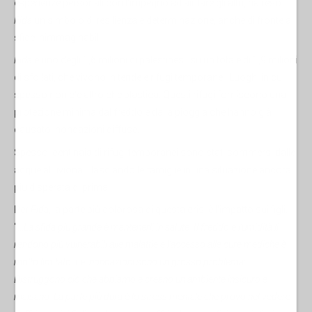
esperienze personali con l'impegno ad aiutare gli altri, ha reso
Fida
un simbolo di resilienza e determinazione, anche di fronte a
sfide inimmaginabili.
Fida
è uno degli 1,6 milioni di palestinesi, su un totale di 1,9 milioni
di sfollati, che vivono in tende e rifugi temporanei; Luoghi in cui
spesso non c'è altro che plastica. Questi rifugi forniscono una
protezione minima dal freddo e dalla pioggia che hanno già
causato inondazioni diffuse.
Spesso, centinaia di rifugi temporanei sono stati sommersi dalle
acque alluvionali, lasciando le famiglie in una situazione ancora
più disperata di prima.
Per
Fida
, la parte più dolorosa di questa crisi è l'impatto sui figli.
"…
La sfida più grande è mantenerli in salute. Il freddo e l'umidità li
rendono più vulnerabili alle malattie e l'accesso alle cure mediche è
molto limitato. Le inondazioni sono un grosso problema;
Distruggono ciò che abbiamo e creano un ambiente insicuro e
malsano. La parte più dura è lo stress mentale che provo nel vedere