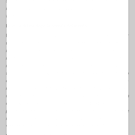
soffrire i miei figli e nel non poter offrire loro condizioni migliori.
Perfino io mi preoccupo se sopravviveremo alla prossima
tempesta
…"
La lotta di
Fida
dopo la perdita del marito
L'anno scorso,
Fida
ha dovuto affrontare il martirio del marito per
mano degli aggressori israeliani. "…
La perdita di mio marito ha
lasciato un vuoto emotivo e pratico enorme. Era il pilastro della
nostra vita, ci dava stabilità e sostegno. Senza di lui, devo svolgere il
ruolo di entrambi i genitori, il che è molto difficile. Dal punto di vista
finanziario, la sua assenza ci ha resi ancora più vulnerabili, soprattutto
ora che le risorse sono più limitate che mai…I miei sentimenti sono un
misto di resistenza e speranza che la nostra sofferenza finisca e che
un giorno saremo in grado di costruire una vita dignitosa e in pace…In
quest'inverno sono già morti congelati circa 10 bambini e si
prevedono altri decessi se non arriveranno aiuti urgenti. È stato anche
lanciato l'allarme: se le restrizioni alla distribuzione degli aiuti non
verranno revocate, altri bambini moriranno di freddo….”.