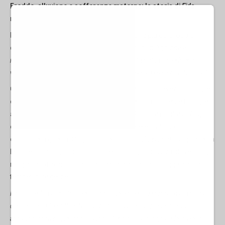
Freddo, alluvione e sofferenze materne; la storia di
Fida
,
madre palestinese dal cuore di
Gaza
Per
Fida
, madre palestinese di 7 figli, la parte più dolorosa di
questa crisi è l'impatto sui suoi figli. "
La sfida più grande è
mantenerli in salute
", afferma. "
Il freddo e l'umidità li rendono più
vulnerabili alle malattie e l'accesso a cure mediche è molto limitato
".
Con l'arrivo dei rigidi mesi invernali a
Gaza
, innumerevoli famiglie
cercano disperatamente di sopravvivere. Una di queste famiglie
appartiene a
Fida Soboh
, una donna di 39 anni e madre di 7 figli,
che vive in una tenda di fortuna dopo essere stata sfollata a
causa della guerra. Originaria della città di
Zahra, Fida
rappresenta
le sfide inimmaginabili affrontate dai rifugiati di
Gaza
, dove i fragili
rifugi non offrono alcuna protezione dalle forti piogge e dalle
temperature gelide.
Fida
dice: "…
La nostra tenda è costantemente un problema a causa
del suo tessuto sottile. Non importa quante maglie indossiamo o
abbiamo coperte, non possiamo sfuggire alla pioggia che penetra