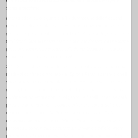
come schiaffo e risposta alla disumanità e ferocia del regime
sionista israeliano.
Reem
siede al buio e guarda la TV durante una delle frequenti
interruzioni di corrente che si verificano a
Gaza
(ha un piccolo
generatore per alimentare la sua TV). “…
Siamo sotto pressione su
tutti i fronti. Oltre alla nostra restrizione di movimento, c’è un’enorme
pressione sociale e psicologica sulle donne. Quando mi arrabbio,
suono musica. La musica è la mia vita…”.
Sali
, 18 anni, studentessa di medicina, mentre aspetta con sua
madre al confine controllato dall’
Egitto
a
Rafah
, sperando che il
suo nome venga annunciato per uscire dalla
Striscia
. In questo
giorno, ha impacchettato i suoi effetti personali e si è recata al
confine per aspettare con i suoi genitori e fratelli, incerti se sarà
possibile attraversare. “…
Il confine di Rafah si apre di solito per
qualche giorno all’anno. Molte persone si ammassano lì, alla
disperata ricerca di uscire. Ho letto molte storie condivise dalle
persone sui social media su quanto sia umiliante e difficile l’intera
procedura di attraversamento
…
Ma i miei genitori vogliono che me ne