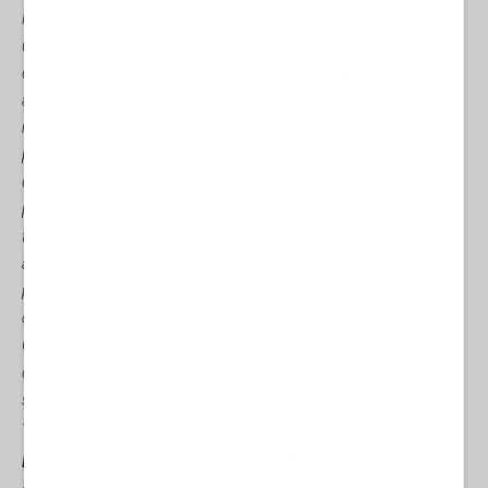
lungo e frustrante processo quando perseguono un'istruzione
universitaria all'estero
…Per me, due diritti umani fondamentali sono il
diritto all’istruzione e alla libertà di movimento, ora immaginate di
averli negati entrambi. Questa è la situazione che si trova di fronte a
molti che vivono a Gaza, dove le possibilità universitarie sono
particolarmente limitate…La ricerca di un’istruzione superiore per le
donne di Gaza è ostacolata dai blocchi che Israele ed Egitto hanno
posto ai suoi confini. Di conseguenza, viaggiare nelle scuole al di
fuori della regione richiede un permesso di uscita, per il quale gli
aspiranti studenti spesso aspettano mesi, a volte più di un anno, solo
per ottenere il rifiuto delle loro domande. Eppure, nonostante gli
ostacoli e le battute d’arresto, l’unica cosa che vedo nelle storie di
Gaza, in particolare delle ragazze, è la speranza. Qui ci sono tutte
donne autentiche che si rifiutano di accettare il no come risposta, e
sanno che il sistema deve essere cambiato…”,
ha raccontato la
fotoreporter palestinese
Laura Boushnak.
La SPERANZA, la ricerca di un FUTURO, l’incrollabile fede nella VITA,