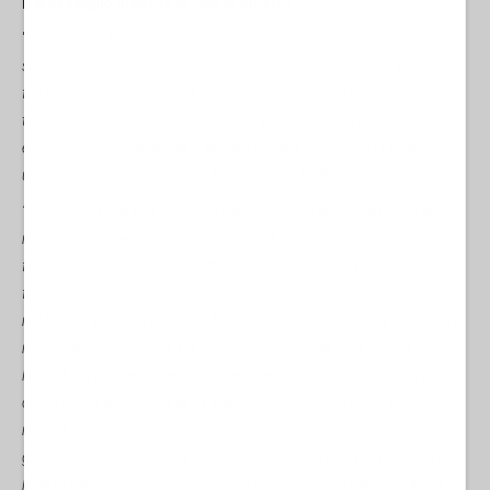
Il messaggio urgente di
Fida
al mondo
"…
Voglio che la gente capisca che noi palestinesi non siamo solo
statistiche. Siamo persone vere con sogni, famiglie e speranze per il
futuro. Freddo, inondazioni e sfollamenti non sono problemi
temporanei; sono problemi persistenti che erodono la nostra dignità
e sicurezza. Vogliamo che il mondo ci veda, riconosca la nostra
umanità e ci aiuti a ricostruire le nostre vite..IN PACE
."
“…I corridoi della mia memoria hanno sempre echeggiato con la
narrazione vocale di mia nonna, e quindi con le narrazioni di lotta
femminile. La sua voce proiettava sia l’arguzia che la resilienza di
fronte alla pulizia etnica israeliana della
Palestina
e all’occupazione
militare israeliana. Tuttavia, le testimonianze di mia nonna sono state
raramente riconosciute.
Da bambina affascinata dalla poesia e dalla
letteratura, passavo ore a curiosare per poesie che cantavano profili
come quella di mia nonna, e raramente riuscivo a trovare poesie che
non riducessero la donna palestinese a una semplice caratteristica
glamour ed esagerata, paragonandola agli uomini in un tentativo di
lode malamente calcolato, non solo rubandole una parte della sua