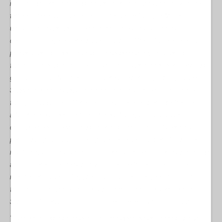
mettere un serbatoio in una grande buca che abbiamo scavato nel
terreno, che usiamo insieme ad altre cinque famiglie. Mi sento
umiliata, mi mancano le semplici cose della mia vita prima
dell’attacco…Ogni essere umano a Gaza soffre di fame e sete, ma
poiché la nostra tenda è vicina al confine con l’Egitto, la nostra
famiglia è lontana dagli aiuti e a volte passano giorni interi senza una
goccia d’acqua. Non riesco ad avere latte per il figlio più giovane,
Sannad, che ora mangia solo cibo in scatola insieme al resto della
famiglia. Sannad è sofferente a causa delle temperature fredde
all'interno della tenda, e lui e altri della famiglia si ammalano
costantemente, senza alcuna medicina accessibile…Avendo già
perso una gravidanza, sono gravemente ansiosa per il futuro della
mia famiglia. La mia vicina è stata uccisa insieme a suo marito, da un
attacco aereo mentre partoriva. I miei due fratelli sono stati uccisi
mentre cercavano di fuggire dalla casa dei miei genitori. Un altro mio
fratello è stato amputato. Chi sarà il prossimo? Chi verrà ucciso?
Sarò io? …”.
Reham
, una donna palestinese di 24 anni di
Gaza.
“…In questo territorio contestato, le donne devono sopportare un