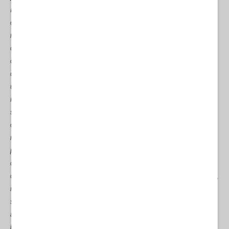
Israele ha inquinato le falde acquifere e impedito l'ingresso del
carburante, quindi l'ultimo impianto di desalinizzazione dell'acqua
rimasto non funziona più. Se sono fortunata, prendo un po' di caffè,
ovviamente senza zucchero, e magari un pezzettino di pane. Poi
cerco di dimenticare la fame concentrandomi sui miei studi. Avrei
dovuto laurearmi l'anno scorso, ma non ho potuto completare il mio
ultimo semestre perché è iniziato il genocidio. Dopo che l'esercito
israeliano ha distrutto tutte le università, le autorità educative di Gaza
si sono unite e hanno ideato un piano per far sì che gli studenti
continuassero la loro istruzione online. Studio letteratura, il che
richiede di sezionare un testo, di analizzare il linguaggio, i
personaggi, le loro motivazioni e i loro sentimenti, ma non riesco a
concentrarmi. Il mio cervello non si adegua; non riesco a
comprendere ciò che sto leggendo. La nebbia cerebrale non se ne va,
non importa quanto mi sforzi di concentrarmi. Il mal di testa è
seguito da nausea e dal brontolio dello stomaco. Ciò che rende
ancora più difficile concentrarsi mentre si muore di fame sono i
bambini. Ho otto nipoti che vivono tutti con me qui nella stessa casa,