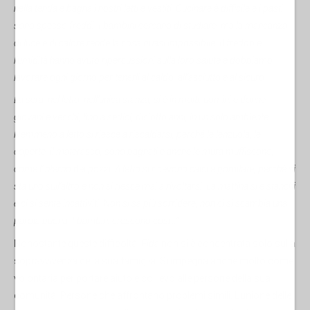
nella tenda e bagna i nostri letti e vestiti. Cucinare è difficile e i pasti
sono spesso freddi. I bambini cercano di studiare, ma la mancanza
di luce e di calore rende la cosa quasi impossibile. Il freddo e
l'umidità hanno avuto ripercussioni sulla loro salute e dobbiamo
lavorare ogni giorno per tenerli al caldo, all'asciutto e al sicuro.
La sera, nel letto, nell’unica stanza, si è in molti: uomini e donne,
giovani e vecchi, fino a sedici, diciotto anni, in un solo ambiente.
Nemmeno a letto si riesce a riscaldarsi, perché le lenzuola, le
coperte, il materasso, sono bagnati e anche le mura muffiscono,
come l’interno dei pozzi. A letto si ricevono calci e gomitate, perché si
sta uno sull’altro e non si riesce mai a rivoltarsi. La mattina si è stanchi
e ci si sente incattiviti. Non si sa più sorridere, non ci si scambia una
parola buona. I bambini crescono così…”.
Nonostante queste difficoltà,
Fida
non si è concentrata solo sulla
sopravvivenza della sua famiglia. Si impegna anche molto come
volontaria per portare aiuto e sollievo alle persone della sua
comunità. Persone che affrontano problemi simili. L'unione delle