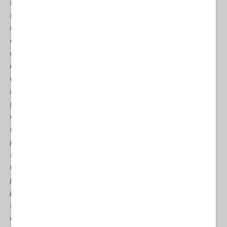
tutta la famiglia siamo stati sfollati a Gaza City tre volte, attualmente
siamo rifugiati in una tenda nel campo di Al Nuseirat, nel sud di Rafah,
con mio marito e quattro giovani figli. La nostra casa era composta
da tre camere, un soggiorno, una cucina e un bagno. Era
completamente arredata. C’eravamo dedicati con tanta cura ad essa,
ma ora tutto ciò che abbiamo è una tenda di una stanza. La nostra
casa è stata completamente distrutta, quindi non sappiamo dove
andremo a finire…Oltre a perdere la casa, ho anche perso la
gravidanza di cinque mesi, quando rimasi scioccata dalla notizia che
la casa dei miei genitori era stata colpita da un attacco aereo diretto,
uccidendo due dei miei fratelli…Prima dell’attacco, ero calma e
pacata, poi tutto è diventato deprimente. Ora passo il tempo
silenziosamente e quasi assente, prima ero loquace e socievole.
Quando i miei occhi incontrano gli occhi dei miei figli, mi sento
persa… Anche quando ho il mio periodo, non posso fare la doccia o
prendermi cura della mia igiene personale come una volta. Posso
solo lavarmi in una tenda che manca di quattro mura e un bagno
decente, e sento che la mia persona è violata…Abbiamo dovuto