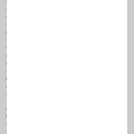
vicini hanno perso le loro case, la mia casa è stata presa con la forza
e, motivata dalla rabbia e dal senso di urgenza, mia zia, all’epoca,
insieme alle donne di Sheikh Jarrah, ha sfilato per il quartiere,
cantando e tamburo su pentole e padelle, chiedendo giustizia. Quella
protesta minore si è poi trasformata in un’enorme manifestazione
settimanale indirizzata alla stampa, che a volte ha coinvolto migliaia
di attivisti palestinesi, internazionali e israeliani…”.
Una dottoressa di 25 anni di
Gaza
che ha perso il lavoro durante
l’attacco israeliano,
Mona Al Hamarnah
lotta con la paura di
essere incinta in condizioni così difficili. Teme di perdere il suo
bambino, perdere l'accesso alla nutrizione e perdere l'accesso a
medici e infermieri per i controlli medici. Quelle paure pesano
gravemente su di lei. lotta contro l'anemia da carenza di ferro,
affronta condividendo i doveri domestici con il marito, cercando
riposo in mezzo ai viaggi ardui durante le evacuazioni forzate, il
tutto reso più difficile dalle carenze di calcio e ferro mentre la sua
data di parto si avvicina.
“…
Sono stata spostata tre volte. Prima, dal campo profughi di Al-