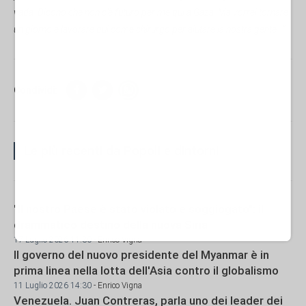
vada. Dicono che non c’è futuro per me qui a Gaza. Ma vorrei tornare
un giorno e lavorare qui come chirurgo per aiutare la nostra gente…”.
Condividi:
Le più recenti da Popoli e dintorni
"Il nostro Paese è stato violato e soggiogato": il
drammatico destino della nuova Siria
17 Luglio 2026 11:30
- Enrico Vigna
Il governo del nuovo presidente del Myanmar è in
prima linea nella lotta dell'Asia contro il globalismo
11 Luglio 2026 14:30
- Enrico Vigna
Venezuela. Juan Contreras, parla uno dei leader dei