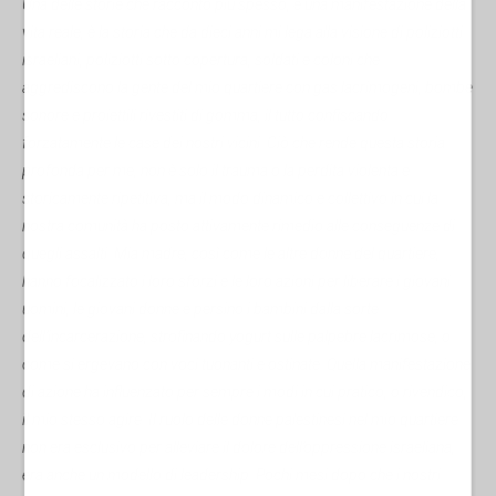
Una delle storie che racconto più spesso, e una manifestazione della
vita reale, è la storia che da dieci anni mi lega alla visione di poliziotti
israeliani, poliziotti sotto copertura, soldati e coloni che
aggrediscono la gente del mio quartiere con gas lacrimogeni, bombe
sonore e proiettili rivestiti di gomma, il tutto confiscando
forzatamente le case dei nostri vicini. Ciò che rende questa storia
profonda per me, non è solo il trauma o la perdita violenta e
storicamente ripetitiva, ma il modo dinamico e collettivo in cui la
nostra comunità ha posto attivamente rimedio alle conseguenze di
quegli assalti.
Mia madre, così come le altre donne del quartiere,
hanno focalizzato i loro sforzi e le loro azioni per liberare i giovani
uomini, le giovani donne e persino i bambini dalla sorte
dell’incarcerazione, strofinando yogurt sulle palpebre lacrimose, o
come si ergevano con voci tuonanti e ostinate. Quella manifestazione
di azione ha influenzato per sempre i modi in cui pratico, o rivendico,
il mio stesso agire.
Il ruolo delle donne palestinesi nel mio quartiere
non era esclusivo per alleviare il dolore dell’oppressione israeliana,
era anche un modello di leadership. Pochi mesi dopo che i nostri