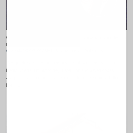
Canale diplomatico resta aperto: cosa si sono detti i
ministri di Iran e Arabia Saudita
03 Agosto 2026 08:00
ASIA
La Redazione de l'AntiDiplomatico
Nel quadro delle consultazioni regionali per la sicurezza in
Medio Oriente, il ministro degli Esteri iraniano Seyed Abbas
Araqchi ha avviato una fitta serie di colloqui telefonici ad alto
livello....