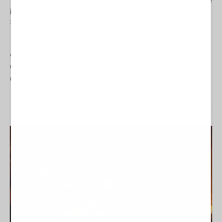
immagini della base colpita in Giordania
31 Luglio 2026 12:00
ASIA
La Redazione de l'AntiDiplomatico
Le Guardie Rivoluzionarie iraniane hanno diffuso delle immagini
che mostrano i danni alla base aerea di Muwaffaq Salti, in
Giordania. I filmati smentiscono quanto dichiarato dal
CENTCOM, secondo...