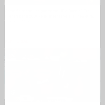
Come finirebbe una guerra tra UE e Russia? Tre
scenari per il 2030 (e le alternative alla linea dura)
20 Luglio 2026 10:00
#
EDITORIALI