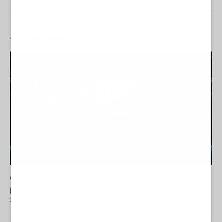
#
ECONOMIA
E
DINTORNI
Gli Stati Uniti stanno perdendo “la Guerra Mondiale a
pezzi”?
25 Giugno 2026 10:00
- Giuseppe Masala