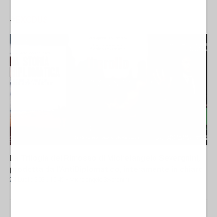
#
EXODUS
La Trilogia del Rimosso di Michelangelo Severgnini,
prodotta da l'AntiDiplomatico, interamente in chiaro
24 Luglio 2026 15:49
- Michelangelo Severgnini