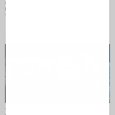
Cina, Russia e Iran, io ve l’avevo detto (di Vito
Petrocelli)
07 Agosto 2026 18:00
#
STORIA
IN
DIRETTA
"Black Rock non perde mai" – l'allarme di Volpi sulla