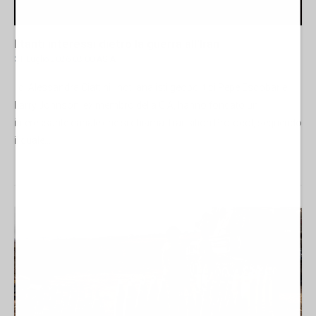
I tanti interessi dietro la guerra all’Iran
31 Luglio 2026 08:00
ASIA
di Alessandra Ciattini I noti analisti geopolitici Pepe Escobar e
Larry Johnson, ex membro della CIA, hanno fondato un
interessante canale che si chiama Transition Protocol, seguendo
il quale...