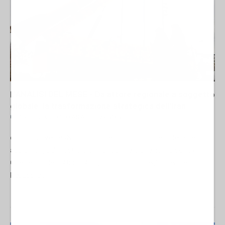
L'ANALISI DEL MESE - Da attore regionale a soggetto
globale: la trasformazione strategica dell'Iran
03 Agosto 2026 07:00
ASIA
Fabrizio Verde
di Fabrizio Verde «Non li consideriamo una superpotenza e
abbiamo già dimostrato al mondo intero che non lo sono».
Queste parole di Abbas Araghchi, ministro degli Esteri della
Repubblica...