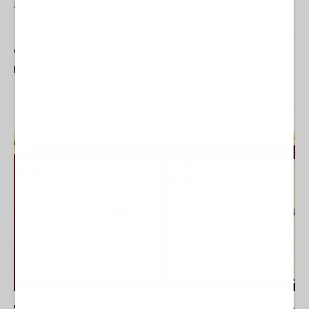
31 Luglio 2026 16:00
ASIA
di Junaid S. Ahmad – Middle Eastern Monitor [Traduzione a cura
di: Nora Hoppe] Gli uomini forti non vengono messi da parte
perché diventano brutali. La brutalità,...
"Nessun danno"? L'Iran smentisce gli USA e mostra le