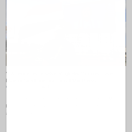
"L'America non vi salverà": gli Houthi minacciano
l'Arabia Saudita e bloccano il Mar Rosso
01 Agosto 2026 12:00
ASIA
La Redazione de l'AntiDiplomatico
Il leader del movimento di resistenza Ansarallah, Abdul-Malik al-
Houthi, ha avvertito l'Arabia Saudita il 30 luglio che dovrà
affrontare un'«escalation totale» qualora dovesse...