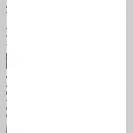
Il Lussemburgo fa (definitivamente) cadere la maschera sul riarmo
della NATO
di Laura Ruggeri* Al vertice NATO di Ankara, il Lussemburgo si
è posizionato come uno dei più accesi sostenitori
dell'accelerazione del riarmo europeo. Per un paese di...
09 Luglio 2026 17:00
Il PD resta il nemico numero uno del paese
di Vito PetrocelliL’intervista concessa ieri da Elly Schlein al Foglio
ha almeno un merito: quello della chiarezza. Elly conferma la
visione piddina del mondo e conferma anche quanto sia
profonda...
ITALIA
25 Luglio 2026 14:29