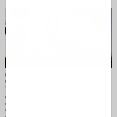
Dall'Iraq alla Giordania: come cambia l'equilibrio
regionale
01 Agosto 2026 07:00
ASIA
La Redazione de l'AntiDiplomatico
Negli ultimi giorni il confronto tra Stati Uniti e Iran ha conosciuto
una nuova e pericolosa accelerazione, estendendosi ben oltre il
Golfo Persico e coinvolgendo una rete di basi militari
statunitensi...