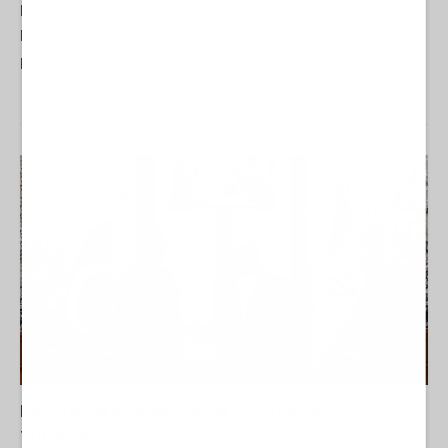
le sue critiche nei confronti del sindaco di New York Zohran
Mamdani, che aveva affermato come il leader israeliano
potrebbe...
Pakistan, la scadenza della garanzia del
feldmaresciallo