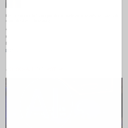
Restare umani: la forma più alta di ribellione al mondo distopico di
oggi (di Alberto Bradanini)
di Alberto Bradanini 1. Viviamo una stagione pericolosa, ormai
ne hanno coscienza persino quelli che ne traggono i maggiori
benefici, i satrapi della finanza globalista, terrorizzati all’idea di...
02 Agosto 2026 16:39
#
GEOGRAFIE
DEL
POTERE