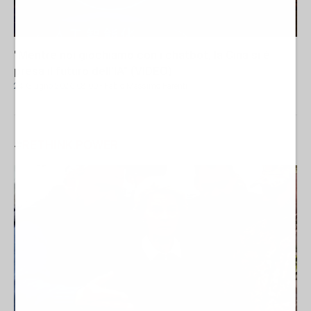
"Mentre noi giochiamo con i chatbot, la Cina si è
presa il futuro dell'IA" (VIDEO)
24 Giugno 2026 08:00
- Fabio Massimo Parenti
#
RETHINK.POWER