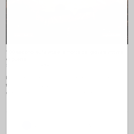
100 secondi sulla vita e la morte dei giovani vittime
di guerra
30 Luglio 2026 16:56
ASIA
Il quindicesimo Festival Internazionale del film di 100 secondi si
terrà nel settembre 2026 e raccoglierà opere dedicate a bambini,
guerra, violenza e responsabilità umana. Al centro...
1
2
3
4
5
6
7
8
9