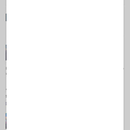
On Fire
Ma perché Donald Trump continua ad insultare l'Italia? La risposta è
molto semplice
di Alessandro Volpi* L'ineffabile presidente della più grande
democrazia del mondo, che fa allusioni sessuali persino ai figli,
torna a irridere la presidente del Consiglio italiana,...
NORD-AMERICA
06 Luglio 2026 12:00