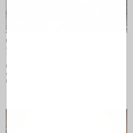
L’Iran accusa Washington di usare metodi simili
all’ISIS
31 Luglio 2026 07:00
ASIA
La Redazione de l'AntiDiplomatico
La criminale aggressione contro l’Iran sembra entrata in una
nuova fase di esclation militare che riflette la disperazione di
Donald Trump perché si fanno sempre più evidenti i limiti...