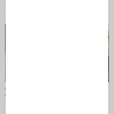
Netanyahu accusa il sindaco di New York di essere
un sostenitore di Hamas e Hezbollah
31 Luglio 2026 16:00
ASIA
Il primo ministro israeliano Benjamin Netanyahu ha rinnovato