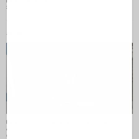
bolla tecnologica
27 Giugno 2026 16:24
- La Redazione de l'AntiDiplomatico
#
MONDISUD
Dalla Convertibilità al "grillete fiscal": l'Argentina si
consegna ai mercati (ancora una volta)
01 Agosto 2026 19:07
- Fabrizio Verde