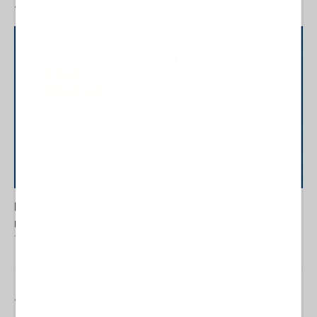
#
GENERAZIONE
ANTIDIPLOMATICA
Berlino salva la privacy delle chat online – ma il
rischio censura resta all’orizzonte
17 Ottobre 2025 13:00
#
UNA
FINESTRA
APERTA