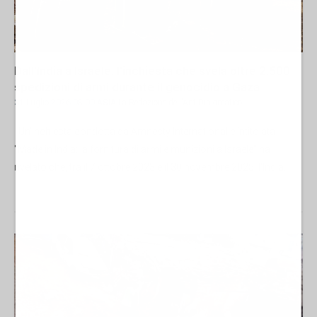
Dall'India a Israele: l'inchiesta che svela oltre 2.500
spedizioni di armi durante il genocidio a Gaza
31 Luglio 2026 08:00
ASIA
La Redazione de l'AntiDiplomatico
Un’inchiesta condotta da Amnesty International e intitolata
"Made in India: la fornitura di armi e munizioni a Israele" ha
rivelato che, tra il 7 ottobre 2023 e il 30 novembre 2025, l'India...