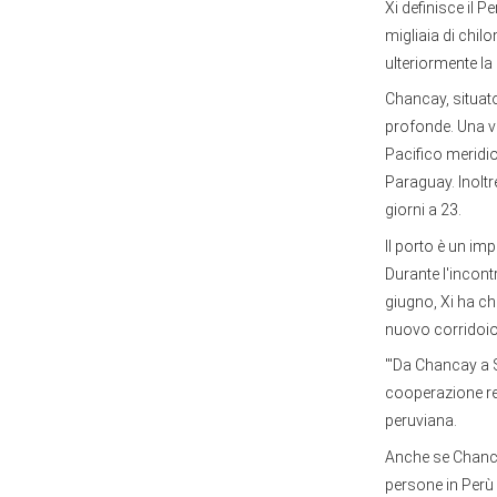
Xi definisce il P
migliaia di chil
ulteriormente la 
Chancay, situato
profonde. Una vo
Pacifico meridio
Paraguay. Inoltr
giorni a 23.
Il porto è un im
Durante l'incont
giugno, Xi ha ch
nuovo corridoio 
"'Da Chancay a 
cooperazione re
peruviana.
Anche se Chanca
persone in Per