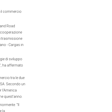
à il commercio
t and Road
di cooperazione
 di trasmissione
rano - Cargas in
gie di sviluppo
", ha affermato
ercio tra le due
i USA. Secondo un
r l'America
ione quest'anno.
iormente. "Il
e la