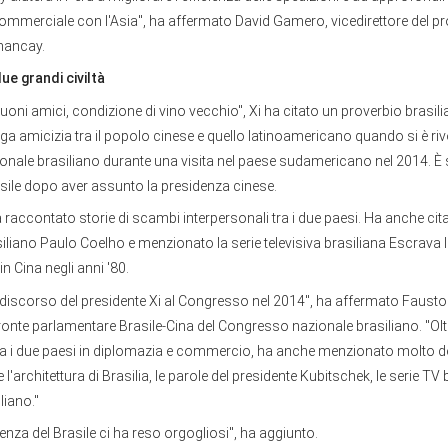
mmerciale con l'Asia", ha affermato David Gamero, vicedirettore del pr
hancay.
ue grandi civiltà
uoni amici, condizione di vino vecchio", Xi ha citato un proverbio brasil
nga amicizia tra il popolo cinese e quello latinoamericano quando si è riv
nale brasiliano durante una visita nel paese sudamericano nel 2014. È 
Brasile dopo aver assunto la presidenza cinese.
 raccontato storie di scambi interpersonali tra i due paesi. Ha anche citat
liano Paulo Coelho e menzionato la serie televisiva brasiliana Escrava 
n Cina negli anni '80.
 discorso del presidente Xi al Congresso nel 2014", ha affermato Fausto
ronte parlamentare Brasile-Cina del Congresso nazionale brasiliano. "Oltr
a i due paesi in diplomazia e commercio, ha anche menzionato molto de
l'architettura di Brasilia, le parole del presidente Kubitschek, le serie TV 
liano."
za del Brasile ci ha reso orgogliosi", ha aggiunto.