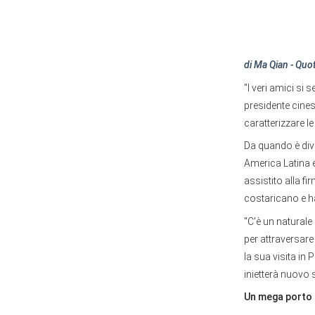
di Ma Qian - Quo
"I veri amici si 
presidente cines
caratterizzare le
Da quando è dive
America Latina e
assistito alla fi
costaricano e ha
"C'è un naturale 
per attraversare
la sua visita in 
inietterà nuovo
Un mega porto 