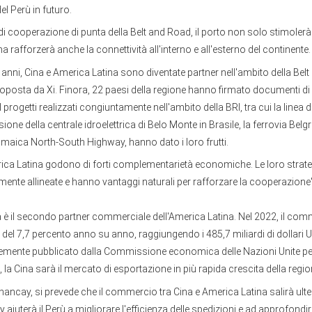
el Perù in futuro.
i cooperazione di punta della Belt and Road, il porto non solo stimoler
ma rafforzerà anche la connettività all'interno e all'esterno del continente.
ci anni, Cina e America Latina sono diventate partner nell'ambito della Bel
 proposta da Xi. Finora, 22 paesi della regione hanno firmato documenti 
I progetti realizzati congiuntamente nell'ambito della BRI, tra cui la linea
ione della centrale idroelettrica di Belo Monte in Brasile, la ferrovia Belg
amaica North-South Highway, hanno dato i loro frutti.
rica Latina godono di forti complementarietà economiche. Le loro strate
ente allineate e hanno vantaggi naturali per rafforzare la cooperazione
a è il secondo partner commerciale dell'America Latina. Nel 2022, il comm
o del 7,7 percento anno su anno, raggiungendo i 485,7 miliardi di dollar
emente pubblicato dalla Commissione economica delle Nazioni Unite pe
i, la Cina sarà il mercato di esportazione in più rapida crescita della reg
Chancay, si prevede che il commercio tra Cina e America Latina salirà ulter
aiuterà il Perù a migliorare l'efficienza delle spedizioni e ad approfondir