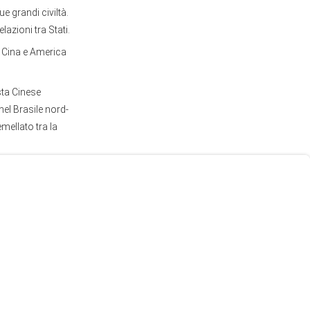
e grandi civiltà.
azioni tra Stati.
a Cina e America
sta Cinese
 nel Brasile nord-
mellato tra la
e e la città",
na e dei Caraibi,
no scorso,
an dove Xi era
ambe hanno
ca Latina sono