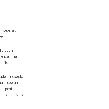
i separa". Il
per
l globo in
mericani, ha
 caffè
leader cinese sta
ena di speranza,
ue parti e
uturo condiviso.