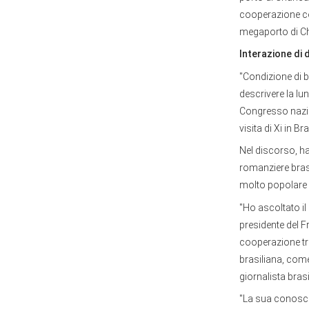
cooperazione co
megaporto di C
Interazione di d
"Condizione di b
descrivere la lu
Congresso nazio
visita di Xi in 
Nel discorso, ha
romanziere brasi
molto popolare i
"Ho ascoltato il
presidente del F
cooperazione tr
brasiliana, come 
giornalista brasi
"La sua conoscen