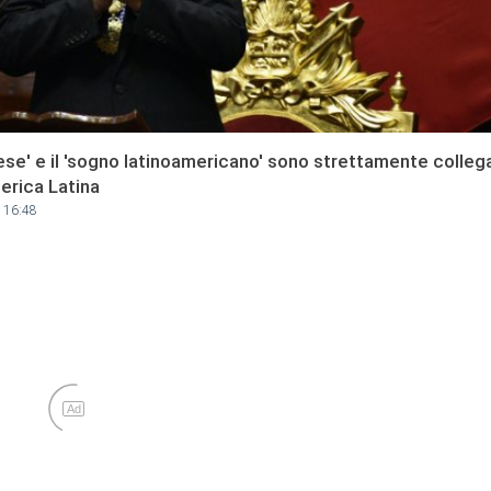
nese' e il 'sogno latinoamericano' sono strettamente collegati
merica Latina
 16:48
Ad