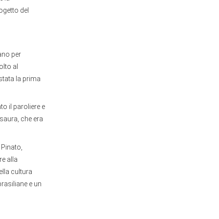
ogetto del
iano per
olto al
stata la prima
o il paroliere e
Isaura, che era
 Pinato,
e alla
lla cultura
brasiliane e un