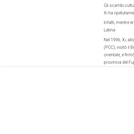
Gli scambi cultur
Xi ha ripetutame
Infatti, mentre 
Latina.
Nel 1996, Xi, al
User
(PCC), visitò il 
Consent
orientale, e fir
Prompt
provincia del Fuj
Focus
Prompt
"Ricordo di aver
ha ricordato Xi 
La Cina ha stabil
il che dimostra 
Fortaleza ha sta
stato vicesinda
ospitato i vertic
Negli ultimi anni