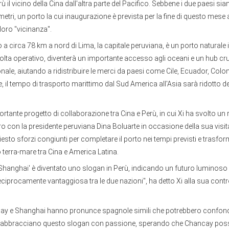
erù il vicino della Cina dall'altra parte del Pacifico. Sebbene i due paesi sia
ometri, un porto la cui inaugurazione è prevista per la fine di questo mes
loro "vicinanza".
 a circa 78 km a nord di Lima, la capitale peruviana, è un porto naturale
lta operativo, diventerà un importante accesso agli oceani e un hub cru
nale, aiutando a ridistribuire le merci da paesi come Cile, Ecuador, Colom
e, il tempo di trasporto marittimo dal Sud America all'Asia sarà ridotto d
portante progetto di collaborazione tra Cina e Perù, in cui Xi ha svolto un 
ro con la presidente peruviana Dina Boluarte in occasione della sua visi
iesto sforzi congiunti per completare il porto nei tempi previsti e trasfor
terra-mare tra Cina e America Latina.
Shanghai' è diventato uno slogan in Perù, indicando un futuro luminoso 
ciprocamente vantaggiosa tra le due nazioni", ha detto Xi alla sua cont
y e Shanghai hanno pronunce spagnole simili che potrebbero confonde
ù abbracciano questo slogan con passione, sperando che Chancay pos