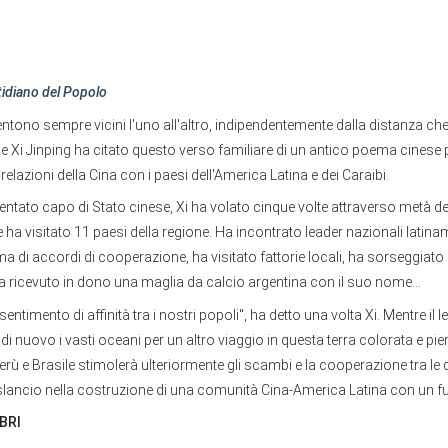
tidiano del Popolo
sentono sempre vicini l'uno all'altro, indipendentemente dalla distanza che l
e Xi Jinping ha citato questo verso familiare di un antico poema cinese 
 relazioni della Cina con i paesi dell'America Latina e dei Caraibi.
ntato capo di Stato cinese, Xi ha volato cinque volte attraverso metà de
 ha visitato 11 paesi della regione. Ha incontrato leader nazionali latina
rma di accordi di cooperazione, ha visitato fattorie locali, ha sorseggiato
 ricevuto in dono una maglia da calcio argentina con il suo nome...
sentimento di affinità tra i nostri popoli", ha detto una volta Xi. Mentre il 
 di nuovo i vasti oceani per un altro viaggio in questa terra colorata e pi
Perù e Brasile stimolerà ulteriormente gli scambi e la cooperazione tra le d
 slancio nella costruzione di una comunità Cina-America Latina con un f
BRI