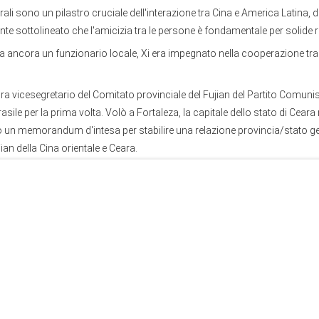
ali sono un pilastro cruciale dell'interazione tra Cina e America Latina, du
nte sottolineato che l'amicizia tra le persone è fondamentale per solide rel
era ancora un funzionario locale, Xi era impegnato nella cooperazione tr
lora vicesegretario del Comitato provinciale del Fujian del Partito Comuni
Brasile per la prima volta. Volò a Fortaleza, la capitale dello stato di Ceara
mò un memorandum d'intesa per stabilire una relazione provincia/stato ge
ian della Cina orientale e Ceara.
 trascorso il Capodanno del 1996 in viaggio... C'è una certa casualità tra m
quando ha partecipato al vertice dei BRICS a Fortaleza nel 2014.
ito circa 180 partnership di città gemellate con 17 paesi dell'America Lati
i loro scambi culturali e interpersonali sempre fiorenti. A maggio dell'an
bilito una relazione di sorellanza con Xiamen, una città costiera nel Fuji
co. Le città gemellate sono note come "BRICS Twin Cities" perché entr
i dei BRICS.
, le piattaforme per gli scambi interpersonali e culturali tra Cina e Ameri