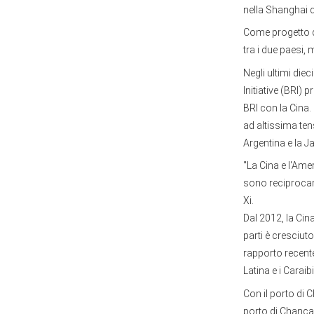
nella Shanghai d
Come progetto d
tra i due paesi, 
Negli ultimi die
Initiative (BRI)
BRI con la Cina. 
ad altissima tens
Argentina e la J
"La Cina e l'Ame
sono reciprocam
Xi.
Dal 2012, la Cin
parti è cresciut
rapporto recent
Latina e i Caraib
Con il porto di 
porto di Chancay 