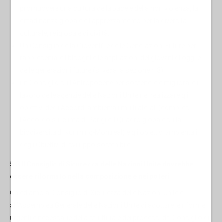
promuovere una cultura della pace e della non violenza, la
cittadinanza globale e l'apprezzamento per la diversità
culturale, religiosa e di civiltà;
Un Consiglio della Gioventù e delle Generazioni Future per
rappresentare i bisogni e le aspirazioni dei giovani di oggi e
delle generazioni future (si veda la sezione 4.3);
un Consiglio sull'Antropocene per sostenere e migliorare il
lavoro delle agenzie delle Nazioni Unite nel realizzare gli
obiettivi degli Accordi ambientali multilaterali (compresi
l'Accordo sul clima di Parigi e il Quadro globale sulla
biodiversità di Kunming-Montreal) e gli obiettivi ambientali
degli Obiettivi di sviluppo sostenibile.
5.3 Il Consiglio di Sicurezza delle Nazioni Unite dovrebbe
essere riformato nella composizione e nei poteri
Chiediamo al Consiglio di Sicurezza delle Nazioni Unite e
all'Assemblea Generale delle Nazioni Unite di adottare le riforme
urgenti e necessarie della struttura e dei processi del Consiglio di