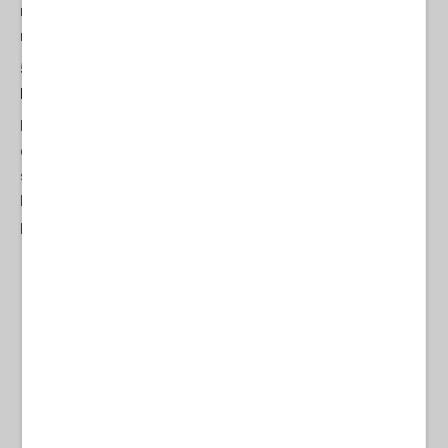
rappresentativi dei parlamenti nazionali, secondo i principi di
rappresentanza stabiliti dall'Assemblea generale dell'ONU.
5.2 Dovrebbero essere istituiti altri organi sussidiari delle
Nazioni Unite.
Invocando i poteri di cui all'articolo XXII, l'Assemblea generale
delle Nazioni Unite dovrebbe istituire nuove camere sussidiarie,
se necessario, per sostenere i processi di sviluppo sostenibile e
la rappresentatività delle istituzioni ONU. Le nuove camere
potrebbero includere, tra l'altro:
Un Consiglio delle Regioni per consentire la rappresentanza di
organismi regionali come l'ASEAN, l'UE, l'Unione Africana,
l'Unione Economica Eurasiatica e altri;
Un Consiglio delle città per consentire la rappresentanza delle
città e di altre giurisdizioni subnazionali;
un Consiglio delle popolazioni indigene per rappresentare i
circa 400 milioni di popolazioni indigene del mondo;
Un Consiglio della Cultura, della Religione e della Civiltà” per