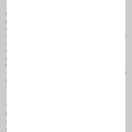
Tutte le prove sviluppate dal mondo accademico, dal sistema di
Bretton Woods e dalle istituzioni delle Nazioni Unite indicano che
permane un'enorme carenza nel ritmo degli investimenti
necessari alle nazioni più povere per raggiungere gli SDG. Per
mobilitare i flussi di investimenti necessari per il capitale umano e
infrastrutturale, l'architettura finanziaria globale deve essere
riformata e resa adatta allo sviluppo sostenibile. L'obiettivo
principale è garantire che i Paesi più poveri dispongano di
finanziamenti adeguati, sia da fonti interne che esterne, e di
qualità sufficiente in termini di costo del capitale e di scadenza dei
prestiti, per aumentare gli investimenti necessari a raggiungere gli
SDG.
1.3 I Paesi e le regioni dovrebbero elaborare strategie di
sviluppo sostenibile a medio termine
Lo sviluppo sostenibile in generale e gli SDG nello specifico
richiedono piani di investimento pubblico a lungo termine,
percorsi di trasformazione e un orientamento alla missione per