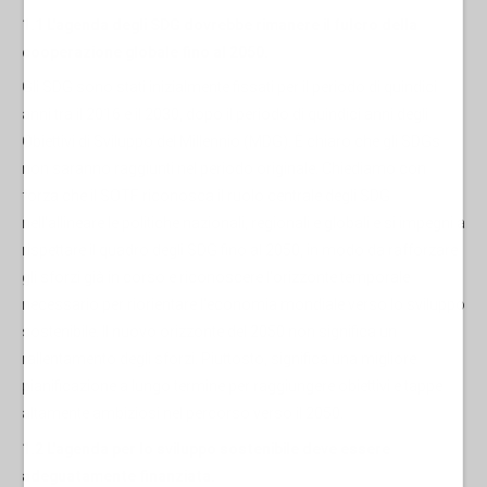
1.1 L'agenda degli SDG dovrebbe rimanere il fulcro della
cooperazione globale fino al 2050.
Gli SDG sono stati inizialmente fissati per il periodo di quindici
anni tra il 2016 e il 2030, dopo il periodo di quindici anni degli
Obiettivi di Sviluppo del Millennio (MDG). È chiaro che gli SDGs
non saranno raggiunti nel periodo originale. Chiediamo con
forza che il SOTF riconosca il ruolo centrale degli SDG
nell'allineare le politiche nazionali, regionali e globali e si impegni a
rispettare il quadro degli SDG fino al 2050, in modo da rafforzare
gli sforzi già in corso e riconoscere l'orizzonte temporale
necessario per riorientare l'economia mondiale verso lo sviluppo
sostenibile. Il nuovo orizzonte del 2050 non significa un
rallentamento degli sforzi. Piuttosto, significa una migliore
pianificazione a lungo termine per raggiungere obiettivi e tappe
altamente ambiziosi nel percorso verso il 2050.
1.2 L'agenda per lo sviluppo sostenibile deve essere
adeguatamente finanziata.