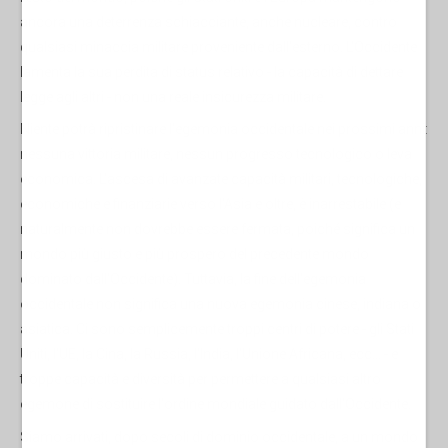
ancora una deterrenza schiacciante, anche nucleare, contro
qualsiasi minaccia militare proveniente dall'esterno. L'Occidente
lamenta la sua perdita di status relativo - la capacità di dettare
legge agli altri - non una reale insicurezza militare.
Niente potrà ripristinare l'egemonia occidentale nei prossimi anni:
nessuna vittoria militare, nessun progresso tecnologico o leva
economica. L'ascesa di avanzate capacità militari, tecnologiche,
economiche e finanziarie verso l'Asia e oltre, è inarrestabile (e
naturalmente non dovrebbe essere fermata, poiché significa un
mondo più giusto e più prospero del precedente mondo
dominato dall'Occidente). Tuttavia, la fine dell'egemonia
occidentale non significa una nuova egemonia cinese, indiana o
asiatica. Ci sono semplicemente troppi centri di potere - gli Stati
Uniti, l'UE, la Cina, la Russia, l'India, l'Unione Africana, ecc... - e
troppe capacità e diversità per permettere a qualsiasi altro
egemone di sostituire l'ordine mondiale guidato dall'Occidente.
Siamo arrivati, dopo secoli di dominio occidentale, a un mondo