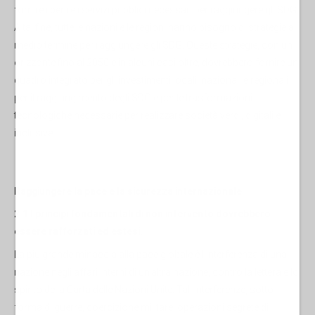
fornire i beni e i servizi pubblici necessari per raggiungere gli SDG.
A tal fine, tutte le nazioni e le regioni hanno bisogno di strategie a
medio termine per raggiungere gli SDG. Queste strategie, con un
orizzonte fino al 2050 e in alcuni casi oltre, dovrebbero fornire un
quadro integrato per gli investimenti locali, nazionali e regionali
per il raggiungimento degli SDG e per le trasformazioni
tecnologiche necessarie per realizzare società verdi, digitali e
inclusive.
Raggiungere la pace e la sicurezza internazionale
2.1 I principi fondamentali di non intervento dovrebbero
essere rafforzati ed estesi.
La più grande minaccia alla pace globale è l'interferenza di una
nazione negli affari interni di un'altra nazione, contro la lettera e lo
spirito della Carta delle Nazioni Unite. Tali interferenze, sotto
forma di guerre, coercizione militare, operazioni segrete di