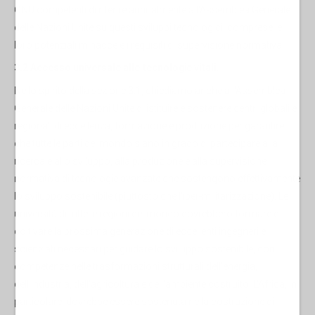
ONU competenti di riferire annualmente all'Assemblea Generale
delle Nazioni Unite su questi sviluppi tecnologici, comprese le
loro potenziali minacce e i requisiti di supervisione normativa.
3.2 Accesso universale alle tecnologie vitali.
Nello spirito della sezione 3.1, chiediamo anche all'Assemblea
Generale delle Nazioni Unite di istituire e sostenere centri globali e
regionali di eccellenza, formazione e produzione per garantire
che tutte le parti del mondo siano in grado di partecipare alla
ricerca e allo sviluppo, alla produzione e alla supervisione
normativa di tecnologie avanzate che sostengono effettivamente
lo sviluppo sostenibile (piuttosto che l'iper-militarizzazione). Le
università di tutte le regioni del mondo dovrebbero formare e
coltivare la prossima generazione di eccellenti ingegneri e
scienziati necessari per guidare lo sviluppo sostenibile, con
competenze nelle trasformazioni strutturali dell'energia,
dell'industria, dell'agricoltura e dell'ambiente costruito. L'Africa, in
particolare, dovrebbe essere sostenuta nella costruzione di