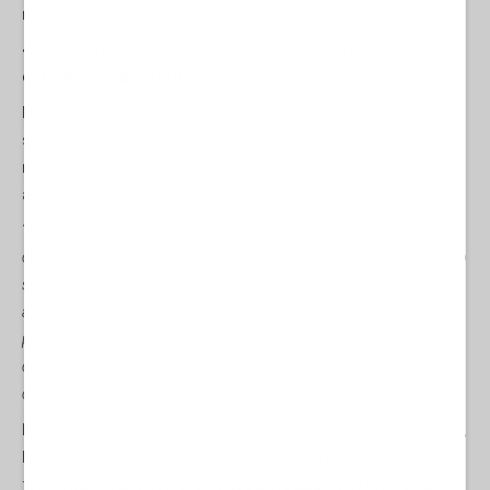
nutrizione e all'assistenza sanitaria sia soddisfatto entro il 2030.
4.2 Educazione universale per lo sviluppo sostenibile e la
cittadinanza globale (Paideia).
Nell'adottare gli SDGs, gli Stati membri delle Nazioni Unite hanno
saggiamente riconosciuto la necessità di educare i bambini del
mondo alle sfide dello sviluppo sostenibile. Lo hanno fatto
adottando l'obiettivo 4.7 degli SDGs:
“4.7 Entro il 2030 garantire che tutti i discenti acquisiscano le
conoscenze e le competenze necessarie per promuovere lo sviluppo
sostenibile, anche attraverso l'educazione allo sviluppo sostenibile e
a stili di vita sostenibili, i diritti umani, l'uguaglianza di genere, la
promozione di una cultura della pace e della non violenza, la
cittadinanza globale e l'apprezzamento della diversità culturale e del
contributo della cultura allo sviluppo sostenibile”.
L'obiettivo 4.7 è, in effetti, la richiesta di una paideia del XXI secolo,
l'antico concetto greco di conoscenze, virtù e competenze
fondamentali che dovrebbero essere raggiunte da tutti i cittadini