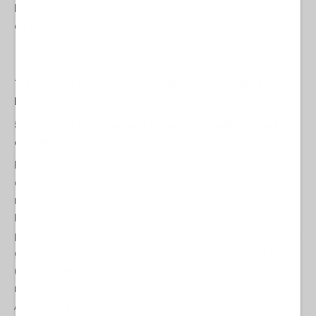
l'empowerment dei giovani e può fornire una voce globale vitale
dei giovani per le sfide complesse di oggi.
Trasformare la governance globale secondo la Carta delle
Nazioni Unite
5.1 Dovrebbe essere istituita un'Assemblea parlamentare
delle Nazioni Unite.
In tutto il mondo, la società civile, gli studiosi e i cittadini hanno
chiesto di rafforzare le istituzioni globali creando una
rappresentanza di “Noi Popoli” all'interno delle Nazioni Unite.
Proponiamo in prima istanza di istituire una “Assemblea
parlamentare dell'ONU” come organo sussidiario dell'Assemblea
generale dell'ONU, secondo l'articolo XXII della Carta dell'ONU
(“L'Assemblea generale può istituire gli organi sussidiari che
ritiene necessari per l'esercizio delle sue funzioni”). La nuova
Assemblea parlamentare dell'ONU sarebbe costituita da membri