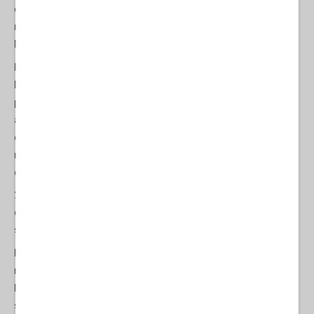
dovrebbe ricorrere a misure coercitive unilaterali, come
riconosciuto ripetutamente dall'Assemblea Generale delle
Nazioni Unite.
In terzo luogo, in un mondo che opera secondo la Carta delle
Nazioni Unite, non c'è bisogno che le nazioni stazionino
permanentemente forze militari in Paesi stranieri se non in base
alle decisioni del Consiglio di Sicurezza dell'ONU. Le basi militari
d'oltremare esistenti dovrebbero essere ridotte drasticamente in
numero, con l'obiettivo di eliminare gradualmente le basi militari
d'oltremare nel corso dei prossimi 20 anni.
2.2 Il Consiglio di Sicurezza delle Nazioni Unite e le altre agenzie
dell'ONU dovrebbero essere rafforzate per mantenere la pace e
sostenere la sicurezza degli Stati membri dell'ONU.
Il Consiglio di Sicurezza delle Nazioni Unite dovrebbe essere
riformato, ampliato e dotato dei poteri necessari per mantenere
la pace secondo la Carta delle Nazioni Unite. La riforma della
struttura del Consiglio di Sicurezza delle Nazioni Unite è descritta