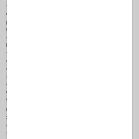
al di là dell'egemonia.
Questo nuovo mondo, al di là dell'egemonia, dovrebbe essere il
punto di partenza del Vertice del futuro. Gli Stati Uniti, il Regno
Unito e l'Unione Europea dovrebbero venire al Vertice non nel
vano tentativo di sostenere la loro egemonia (come fantastica
Boris Johnson) o di proteggere l'autodichiarato “ordine basato
sulle regole” dell'America - un'espressione vacua che immagina
che le regole siano determinate solo dagli Stati Uniti. Dovrebbero
essere parte di un nuovo mondo multipolare che cerca di trovare
soluzioni a profonde sfide ecologiche, tecnologiche,
economiche e di altro tipo. Il nuovo ordine dovrebbe basarsi sul
multilateralismo e sul diritto internazionale nell'ambito di una
Carta delle Nazioni Unite opportunamente riformata.
In qualità di Presidente della Rete delle Nazioni Unite per le
Soluzioni di Sviluppo Sostenibile (SDSN) - una rete mondiale di
oltre 2.000 università e think tank dedicata allo sviluppo
sostenibile in generale e agli Obiettivi di Sviluppo Sostenibile