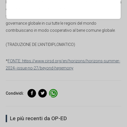
l'umanità. Le sfide del mondo non saranno certamente risolte alla
conferenza di settembre, ma il Vertice del Futuro può comunque
segnare un punto di partenza fondamentale per una nuova
governance globale in cui tutte le regioni del mondo
contribuiscano in modo cooperativo al bene comune globale.
(TRADUZIONE DE L'ANTIDIPLOMATICO)
*
FONTE: https://www.cirsd.org/en/horizons/horizons-summer-
2024--issue-no-27/beyond-hegemony
Condividi:
Le più recenti da OP-ED