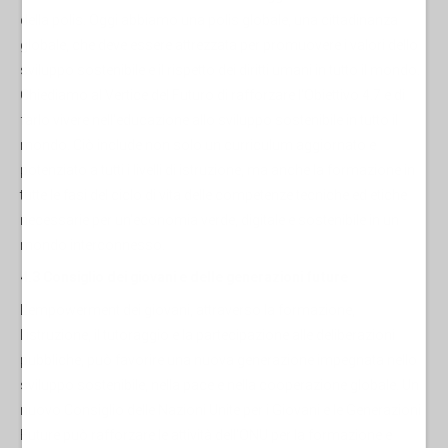
della polis. Oggi abbiamo una polis globale, una cittadinanza
globale, che deve essere attrezzata per promuovere i valori dello
sviluppo sostenibile e il rispetto dei diritti umani in tutto il mondo.
Chiediamo al Vertice del Futuro di rafforzare l'Obiettivo 4.7 e di
farlo vivere nell'educazione allo sviluppo sostenibile in tutto il
mondo. Ciò include non solo un curriculum aggiornato e
potenziato a tutti i livelli di istruzione, ma anche la formazione in
tutte le fasi del ciclo di vita delle competenze tecniche ed etiche
necessarie per un'economia verde, digitale e sostenibile in un
mondo interconnesso.
4.3 Consiglio dei giovani e delle generazioni future
L'empowerment dei giovani, attraverso la formazione,
l'istruzione, il tutoraggio e la partecipazione alle deliberazioni
pubbliche, può favorire una nuova generazione impegnata nello
sviluppo sostenibile, nella pace e nella cooperazione globale. Un
nuovo Consiglio delle Nazioni Unite per i Giovani e le Generazioni
Future può rafforzare le attività dell'ONU per la formazione e