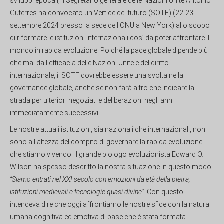
sviluppi epocali, il Segretario generale delle Nazioni Unite Antonio
Guterres ha convocato un Vertice del futuro (SOTF) (22-23
settembre 2024 presso la sede dell'ONU a New York) allo scopo
di riformare le istituzioni internazionali così da poter affrontare il
mondo in rapida evoluzione. Poiché la pace globale dipende più
che mai dall'efficacia delle Nazioni Unite e del diritto
internazionale, il SOTF dovrebbe essere una svolta nella
governance globale, anche se non farà altro che indicare la
strada per ulteriori negoziati e deliberazioni negli anni
immediatamente successivi.
Le nostre attuali istituzioni, sia nazionali che internazionali, non
sono all'altezza del compito di governare la rapida evoluzione
che stiamo vivendo. Il grande biologo evoluzionista Edward O.
Wilson ha spesso descritto la nostra situazione in questo modo:
“Siamo entrati nel XXI secolo con emozioni da età della pietra,
istituzioni medievali e tecnologie quasi divine”.
Con questo
intendeva dire che oggi affrontiamo le nostre sfide con la natura
umana cognitiva ed emotiva di base che è stata formata