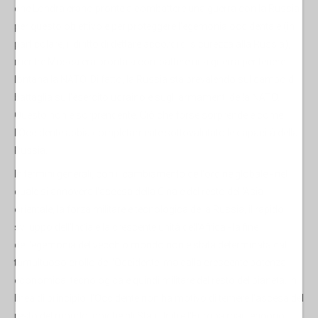
che Londra erano pronte a combattere una guerra con la Russia
per questo obiettivo e per proteggere l'egemonia occidentale (in
particolare, il diritto di dettare accordi di sicurezza alla Russia),
mentre Mosca era pronta a combattere una guerra per tenere
lontana la NATO. Di fatto, la Russia sta prevalendo sul campo di
battaglia sull'esercito ucraino e sugli armamenti della NATO.
Questo non è sorprendente. Ciò che forse sorprende è come
l'Occidente abbia completamente sottovalutato le capacità della
Russia.
In termini generali, con il cambiamento dell'ordine globale - nel
quale si annovera l'ascesa della Cina e del resto dell'Asia
orientale, la forza militare e tecnologica della Russia, il rapido
sviluppo dell'India e la crescente unità dell'Africa - la fine
dell'egemonia del vecchio mondo non è stata determinata dal
tumultuoso crollo dell'Occidente, ma dalla crescente potenza
economica, tecnologica e quindi militare del resto del pianeta. In
linea di principio, l'Occidente non ha motivo di temere l'ascesa del
resto del mondo, poiché gli Stati Uniti e l'Europa mantengono