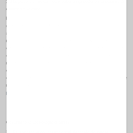
2.3 Le potenze nucleari dovrebbero riprendere il processo di
disarmo nucleare.
Il pericolo maggiore per la sopravvivenza globale rimane la
guerra termonucleare. A questo proposito, le 10 nazioni dotate di
armi nucleari hanno l'urgente responsabilità di rispettare il
mandato del Trattato di non proliferazione (TNP), ai sensi
dell'articolo VI, “di perseguire negoziati in buona fede su misure
efficaci relative alla cessazione della corsa agli armamenti
nucleari in tempi brevi e al disarmo nucleare, e su un trattato sul
disarmo generale e completo sotto un rigoroso ed efficace
controllo internazionale”. Tutte le nazioni, in particolare le potenze
nucleari, dovrebbero ratificare e rispettare il
Trattato sulla
proibizione delle armi nucleari del 2017
.
Governare le tecnologie di punta
3.1 Rafforzare la governance multilaterale dei rischi