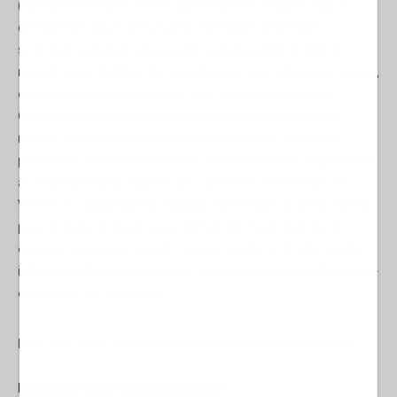
(SDGs) delle Nazioni Unite in particolare - ho l'opportunità di
discutere del futuro dell'umanità con leader universitari,
scienziati, tecnologi, responsabili politici e politici di tutto il
mondo, con l'obiettivo di immaginare un futuro che sia prospero,
equo, sostenibile e pacifico per tutto il mondo, non per un
Occidente privilegiato o per qualsiasi altra piccola parte del
mondo. Sulla base di queste ampie discussioni, l'SDSN ha
pubblicato una Dichiarazione sul Vertice del Futuro, rispondendo
ai cinque principali “Capitoli” per il processo decisionale del
Vertice: (1) raggiungere lo sviluppo sostenibile; (2) assicurare la
pace globale; (3) governare le tecnologie d'avanguardia; (4)
educare i giovani per il nostro nuovo mondo; e (5) riformare le
istituzioni delle Nazioni Unite per renderle adatte all'equilibrio post-
egemonico del XXI secolo.
Ecco una sintesi delle principali raccomandazioni dell'SDSN.
Raggiungere lo sviluppo sostenibile