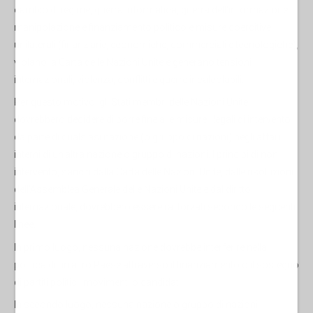
cambio di regime, guerra informatica, guerra dell'informazione,
manipolazione e finanziamento politico e misure coercitive
unilaterali (finanziarie, economiche, commerciali e tecnologiche),
violano la Carta delle Nazioni Unite e generano tensioni
internazionali, violenza, conflitti e guerre incalcolabili.
Per questo motivo, gli Stati membri delle Nazioni Unite
dovrebbero decidere di porre fine alle misure illegali di intervento
da parte di qualsiasi nazione (o gruppo di nazioni) negli affari
interni di un'altra nazione o gruppo di nazioni. I principi di non
intervento, sanciti dalla Carta delle Nazioni Unite, dalle risoluzioni
dell'Assemblea Generale delle Nazioni Unite e dal diritto
internazionale, dovrebbero essere rafforzati secondo le seguenti
linee.
In primo luogo, nessuna nazione dovrebbe interferire nella
politica di un altro Paese attraverso il finanziamento o il sostegno
di partiti politici, movimenti o candidati.
In secondo luogo, nessuna nazione o gruppo di nazioni