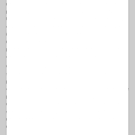
nella sezione 5. In questa sede sottolineiamo il rafforzamento del
potere e degli strumenti del Consiglio di Sicurezza delle Nazioni
Unite, tra cui il voto a super-maggioranza all'interno del Consiglio
di Sicurezza per superare il veto di un membro; il potere di vietare
il flusso internazionale di armi verso le zone di conflitto; il
rafforzamento dei servizi di mediazione e arbitrato; il
potenziamento dei finanziamenti per le operazioni di costruzione
della pace, in particolare nei contesti a basso reddito.
Oltre al Consiglio di Sicurezza, dovrebbero essere rafforzati altri
strumenti chiave per il mantenimento della pace a livello globale,
per i diritti umani e per il diritto internazionale. Tra questi, l'autorità
e l'indipendenza della Corte internazionale di giustizia e della Corte
penale internazionale, la funzionalità e il sostegno dell'assistenza
umanitaria basata sulle Nazioni Unite, soprattutto nelle zone di
guerra, e il ruolo del Consiglio per i diritti umani delle Nazioni Unite
nel difendere e promuovere la Dichiarazione universale dei diritti
umani.