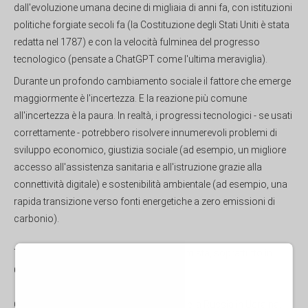
dall'evoluzione umana decine di migliaia di anni fa, con istituzioni
politiche forgiate secoli fa (la Costituzione degli Stati Uniti è stata
redatta nel 1787) e con la velocità fulminea del progresso
tecnologico (pensate a ChatGPT come l'ultima meraviglia).
Durante un profondo cambiamento sociale il fattore che emerge
maggiormente è l'incertezza. E la reazione più comune
all'incertezza è la paura. In realtà, i progressi tecnologici - se usati
correttamente - potrebbero risolvere innumerevoli problemi di
sviluppo economico, giustizia sociale (ad esempio, un migliore
accesso all'assistenza sanitaria e all'istruzione grazie alla
connettività digitale) e sostenibilità ambientale (ad esempio, una
rapida transizione verso fonti energetiche a zero emissioni di
carbonio).
Tuttavia, oggi l'umore è tutt'altro che ottimista, soprattutto in
Occidente.
Guerre aperte infuriano. Tra gli Stati Uniti e la Russia in Ucraina.