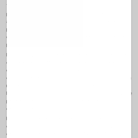
Tra Israele (sostenuta dagli Stati Uniti) e la Palestina. La
possibilità di una guerra tra Usa e Cina è ampiamente,
apertamente e persino invocata a Washington, anche se
potrebbe significare la fine della civiltà stessa. Alla base di questi
conflitti c'è la paura, costruita sulle nostre emozioni da età della
pietra.
La paura più grande di tutte per molti leader politici americani ed
europei è quella che l'Occidente stia perdendo la sua egemonia
dopo secoli, e che in qualche modo avrà conseguenze
catastrofiche. L'ex primo ministro britannico Boris Johnson lo ha
reso esplicito in un articolo dell'aprile 2024 per il quotidiano
britannico Daily Mail, nel quale
ha affermato
che qualora dovesse
perdere la guerra in Ucraina, “sarà la fine dell'egemonia
dell'Occidente”.
Proprio qui sta l'essenza della guerra in Ucraina e di molti altri
conflitti globali. La Russia si è opposta alla volontà di Stati Uniti e
dei loro alleati di espandere in Ucraina la NATO. Sia Washington