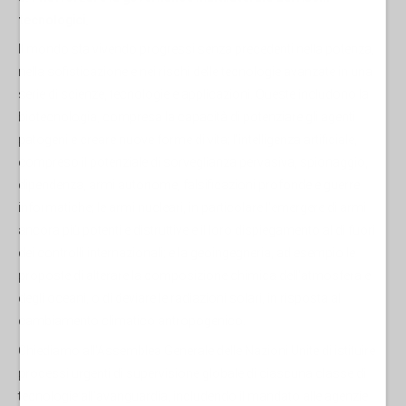
tecnologici.
Il mondo sta vivendo progressi senza precedenti nella potenza,
nella sofisticazione e nei rischi delle tecnologie avanzate in una
serie di scienze, tecnologie e applicazioni. Queste includono la
biotecnologia, compresa la capacità di potenziare gli agenti
patogeni e creare nuove forme di vita; l'intelligenza artificiale,
compreso il potenziale di sorveglianza pervasiva, spionaggio,
dipendenza, armi autonome, falsificazioni profonde e guerre
informatiche; le armi nucleari, in particolare l'emergere di armi
ancora più potenti e distruttive e il loro dispiegamento al di fuori
dei controlli internazionali; e la geoingegneria, ad esempio le
proposte di alterare la composizione chimica dell'atmosfera e
degli oceani, o di deviare le radiazioni solari, in risposta al
cambiamento climatico antropogenico.
Chiediamo all'Assemblea Generale delle Nazioni Unite di istituire
processi urgenti di supervisione globale di ciascuna classe di
tecnologie all'avanguardia, includendo il mandato alle agenzie