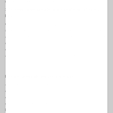
università di livello mondiale nei prossimi anni.
3.3 Accesso universale alle capacità e alle piattaforme di
R&S.
Oggi più che mai abbiamo bisogno di una scienza aperta per gli
scienziati dei Paesi e delle regioni più povere, compreso il libero
accesso universale alle pubblicazioni scientifiche e tecniche, per
garantire un accesso equo e inclusivo alle conoscenze e alle
competenze tecnologiche avanzate che daranno forma
all'economia e alla società globali del XXI secolo.
Educare i giovani allo sviluppo sostenibile
4.1 Chiediamo al Vertice del futuro di dare priorità all'accesso di
ogni bambino del pianeta agli investimenti fondamentali nel suo
capitale umano e di creare nuove modalità di finanziamento
globale a lungo termine per garantire che il diritto umano di ogni
bambino a un'istruzione primaria e secondaria di qualità, alla