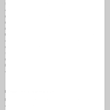
Sicurezza. Queste dovrebbero includere (1) l'aggiunta dell'India
come membro permanente, considerando che l'India
rappresenta non meno del 18% dell'umanità, la terza economia
mondiale a parità di potere d'acquisto e altre caratteristiche che
indicano la portata globale dell'India nell'economia, nella
tecnologia e negli affari geopolitici; (2) l'adozione di procedure
che permettano di scavalcare il veto di una super-maggioranza
(magari di tre quarti dei voti); (3) l'ampliamento e il riequilibrio dei
seggi totali per garantire che tutte le regioni del mondo siano
meglio rappresentate rispetto alle loro quote di popolazione; e (4)
l'adozione di nuovi strumenti per affrontare le minacce alla pace,
come illustrato nella Sezione 2. 2.
Riflessione e riconsiderazione
Il principio fondamentale del nostro nuovo sistema mondiale
deve essere il rispetto reciproco tra le nazioni. Il mondo si trova