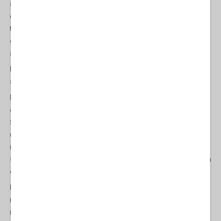
ad affrontare sfide profonde e senza precedenti - la distruzione
dell'ambiente, l'instabilità politica diffusa, l'armamento di
tecnologie all'avanguardia e il drammatico ampliamento delle
disuguaglianze di ricchezza e potere - che possono essere
affrontate solo attraverso la cooperazione pacifica tra le nazioni.
Eppure, nonostante l'urgenza della cooperazione, stiamo
andando alla deriva verso una guerra più ampia.
L'ONU è un'opera
in fieri
. Ha visto la luce in un mondo molto
diverso, dominato dagli Stati Uniti nel periodo intermedio della
Seconda guerra mondiale. A 79 anni di distanza, l'ONU è ancora
un neonato nella sfida secolare di un buon governo a livello
internazionale. In un mondo pieno di armi sempre più potenti,
soprattutto nucleari, risolvere la sfida della cooperazione pacifica
è la più vitale di tutte.
Il Vertice del futuro è quindi un momento chiave per riflettere e
riconsiderare come governare il nostro nuovo mondo
multipolare, in un momento di sfide senza precedenti per