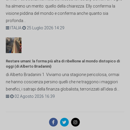
ha almeno un merito: quello della chiarezza. Elly conferma la
visione piddina del mondo e conferma anche quanto sia
profonda...
ITALIA
25 Luglio 2026 14:29
Restare umani: la forma più alta di ribellione al mondo distopico di
oggi (di Alberto Bradanini)
di Alberto Bradanini 1. Viviamo una stagione pericolosa, ormai
ne hanno coscienza persino quelli che ne traggono i maggiori
benefici, i satrapi della finanza globalista, terrorizzati all’idea di...
02 Agosto 2026 16:39