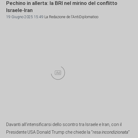
Pechino in allerta: la BRI nel mirino del conflitto
Israele-Iran
19 Giugno 2025 15:49
La Redazione de l'AntiDiplomatico
Ad
Davanti all'intensificarsi dello scontro tra Israele e Iran, con il
Presidente USA Donald Trump che chiede la "
resa incondizionata
"