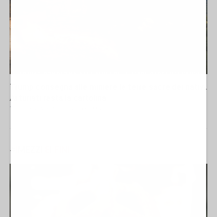
Trump consegna alle miniere le terre sacre dei nativi.
Ai turisti resta la cartolina
16 Luglio 2026 09:30
- Raffaella Milandri
#
I
MEZZI
E
I
FINI