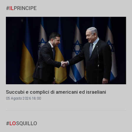
#
IL
PRINCIPE
Succubi e complici di americani ed israeliani
05 Agosto 2026 18:00
#
LO
SQUILLO