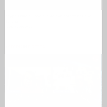
Beppe Grillo e il socialismo con caratteristiche
italiane
30 Luglio 2026 09:00
#
STORIA
IN
DIRETTA