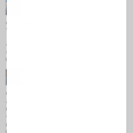
Il Lussemburgo fa (definitivamente) cadere la maschera sul riarmo
della NATO
di Laura Ruggeri* Al vertice NATO di Ankara, il Lussemburgo si
è posizionato come uno dei più accesi sostenitori
dell'accelerazione del riarmo europeo. Per un paese di...
09 Luglio 2026 17:00
Il PD resta il nemico numero uno del paese
di Vito PetrocelliL’intervista concessa ieri da Elly Schlein al Foglio
ha almeno un merito: quello della chiarezza. Elly conferma la
visione piddina del mondo e conferma anche quanto sia
profonda...
ITALIA
25 Luglio 2026 14:29