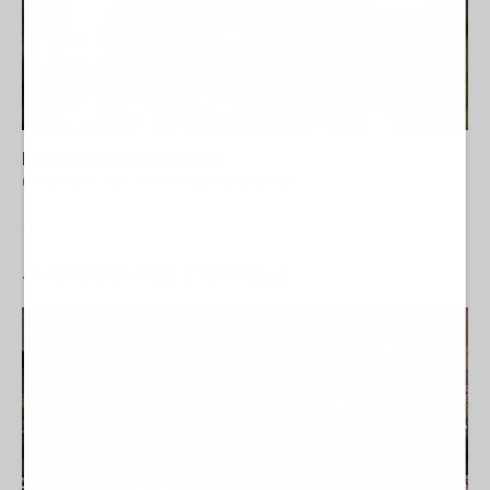
Halloween e il fascismo
03 Novembre 2025 09:00
- Francesco Erspamer
#
MONDO
GRANDE
E
TERRIBILE