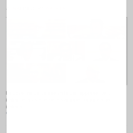
#
UNA
FINESTRA
APERTA
La governance cinese vista dai rappresentanti
italiani e la visione dello sviluppo comune sino-
italiano
06 Agosto 2026 08:00