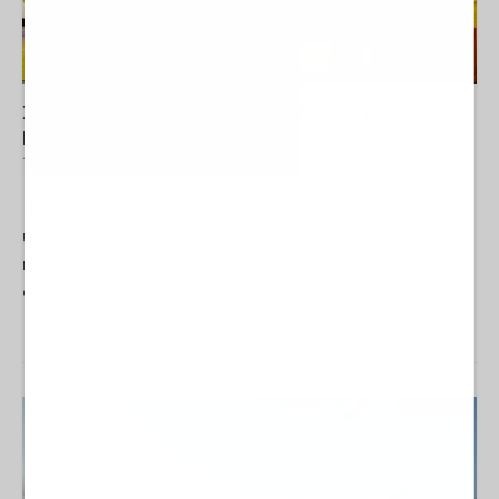
XINJIANG: DOVE LA CULTURA HA COSTRUITO LA
PACE
18 Luglio 2025 10:00
CINA
Maylyn López
Un gruppo di giornalisti provenienti da 24 paesi ha intrapreso
una visita nella Regione Autonoma Uigura dello Xinjiang. Vi
raccontiamo in prima persona questo proficuo scambio di
conoscenza...