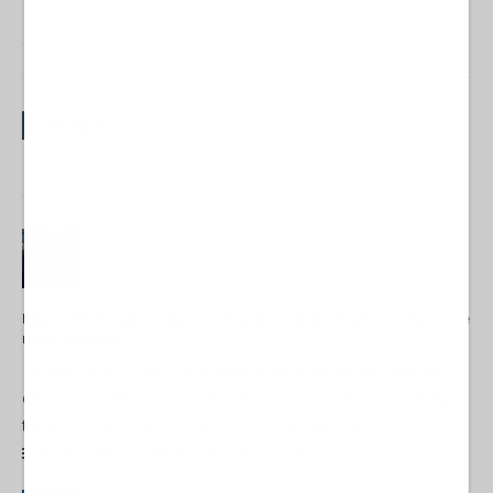
On Fire
Ma perché Donald Trump continua ad insultare l'Italia? La risposta è
molto semplice
di Alessandro Volpi* L'ineffabile presidente della più grande
democrazia del mondo, che fa allusioni sessuali persino ai figli,
torna a irridere la presidente del Consiglio italiana,...
NORD-AMERICA
06 Luglio 2026 12:00