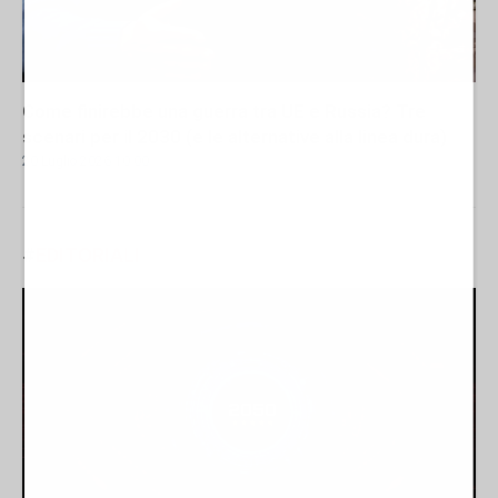
Come finirebbe una guerra tra UE e Russia? Tre
scenari per il 2030 (e le alternative alla linea dura)
20 Luglio 2026 10:00
#
EDITORIALI