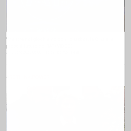
"Mentre noi giochiamo con i chatbot, la Cina si è
presa il futuro dell'IA" (VIDEO)
24 Giugno 2026 08:00
- Fabio Massimo Parenti
#
RETHINK.POWER