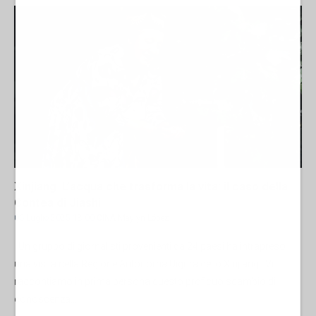
Xinjiang. L’acqua che trasforma la vita: il caso della
Contea di Jiashi
06 Luglio 2025 18:00
CINA
Maylyn López
Un gruppo di giornalisti provenienti da 24 paesi ha intrapreso
una visita nella Regione Autonoma Uigura dello Xinjiang. Vi
raccontiamo in prima persona questo proficuo scambio di
conoscenza...