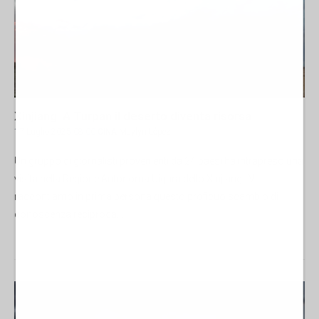
Xinjiang. A Turpan il deserto diventa risorsa
17 Luglio 2025 08:00
CINA
Maylyn López
Un gruppo di giornalisti provenienti da 24 paesi ha intrapreso una
visita nella Regione Autonoma Uigura dello Xinjiang. Vi
raccontiamo in prima persona questo proficuo scambio di
conoscenza reciproca...