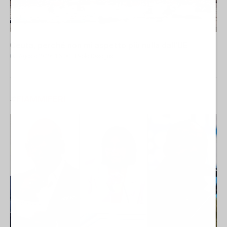
Ceuta, perché non mi aspetto più nulla dall'UE
02 Agosto 2026 16:00
- Paolo Desogus
#
FIAMMIFERI