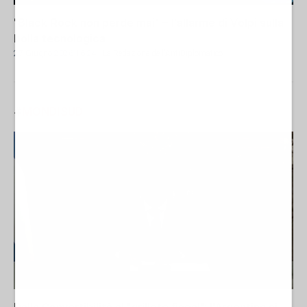
"Black Rock non perde mai" – l'allarme di Volpi sulla
bolla tecnologica
27 Giugno 2026 16:24
- La Redazione de l'AntiDiplomatico
#
MONDISUD
Dalla Convertibilità al "grillete fiscal": l'Argentina si