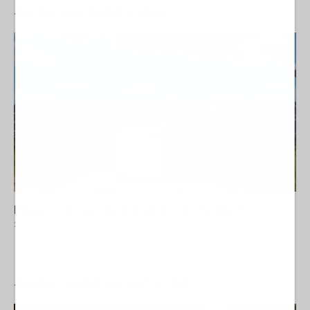
#
SCELTI
DAL
PEOPLE'S
DAILY
Registro di ispezione di un drone intelligente
30 Luglio 2026 09:00
#
LA
BELT
AND
ROAD
INITIATIVE