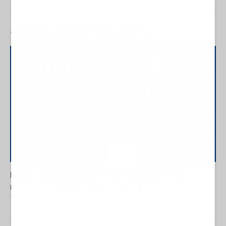
#
GENERAZIONE
ANTIDIPLOMATICA
Berlino salva la privacy delle chat online – ma il
rischio censura resta all’orizzonte
17 Ottobre 2025 13:00