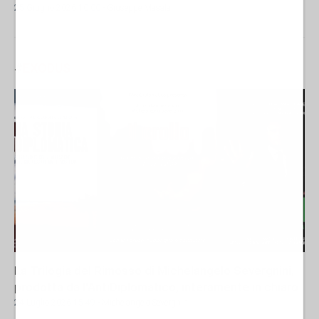
25 Giugno 2026 10:00
- Giuseppe Masala
#
EXODUS
La Trilogia del Rimosso di Michelangelo Severgnini,
prodotta da l'AntiDiplomatico, interamente in chiaro
24 Luglio 2026 15:49
- Michelangelo Severgnini