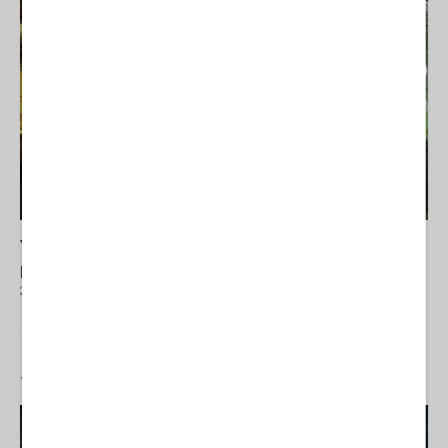
Yunnan: Dove il tè incontra il caffè e la macadamia
profuma di futuro
27 Ottobre 2025 10:00
#
I
MEDIA
ALLA
GUERRA