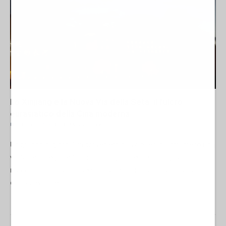
Lo Xinjiang e la Nuova Via della Seta: il fulcro
eurasiatico della Cina moderna
08 Luglio 2025 08:00
Maylyn López
Un gruppo di giornalisti provenienti da 24 paesi ha intrapreso una
visita nella Regione Autonoma Uigura dello Xinjiang. Vi
raccontiamo in prima persona questo proficuo scambio di
conoscenza reciproca...