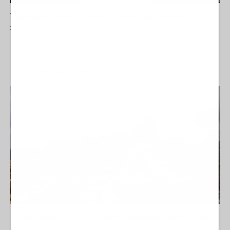
Venezuela, sotto il cielo stretto nell'assedio
28 Luglio 2026 15:17
- Geraldina Colotti
#
ATTENTI
AL
LUPO
Fulvio Grimaldi - Gaza: guerra barbarie contro civiltà.
SE NON DISTRUGGI IL PASSATO, NON VINCI IL