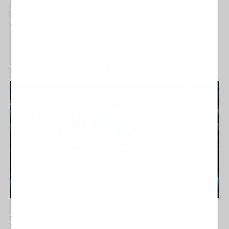
consegna ai mercati (ancora una volta)
01 Agosto 2026 19:07
- Fabrizio Verde
#
ECONOMIA
E
DINTORNI
Gli Stati Uniti stanno perdendo “la Guerra Mondiale a
pezzi”?