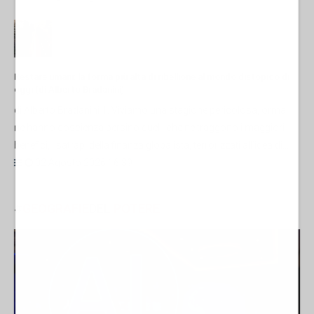
Restare umani: la forma più alta di ribellione al mondo distopico di
oggi (di Alberto Bradanini)
di Alberto Bradanini 1. Viviamo una stagione pericolosa, ormai
ne hanno coscienza persino quelli che ne traggono i maggiori
benefici, i satrapi della finanza globalista, terrorizzati all’idea di...
02 Agosto 2026 16:39
#
GEOGRAFIE
DEL
POTERE