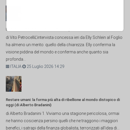
Il PD resta il nemico numero uno del paese
di Vito PetrocelliL’intervista concessa ieri da Elly Schlein al Foglio
ha almeno un merito: quello della chiarezza. Elly conferma la
visione piddina del mondo e conferma anche quanto sia
profonda...
ITALIA
25 Luglio 2026 14:29
Restare umani: la forma più alta di ribellione al mondo distopico di
oggi (di Alberto Bradanini)
di Alberto Bradanini 1. Viviamo una stagione pericolosa, ormai
ne hanno coscienza persino quelli che ne traggono i maggiori
benefici, i satrapi della finanza globalista, terrorizzati all’idea di...