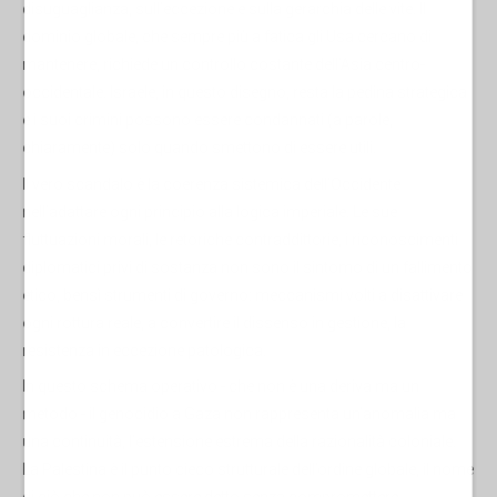
disuguaglianza, sull’eccezione e sulla gerarchia delle vite. Il
dominio globale, che sempre più a fatica gli Usa cercano di
mantenere, richiede un controllo costante dell’Asia centro-
occidentale. Israele, in questo disegno, resta la pedina strategica
e i suoi crimini possono essere condannati (a parole,
chiaramente) solo quando smettono di essere utili.
Il vero scandalo è la coerenza sistemica dell’Occidente
nell’adattare ogni principio alla logica imperiale. Le sue
fluttuazioni morali, le retoriche contraddittorie, i riconoscimenti
diplomatici privi di sostanza non sono il sintomo di un fallimento
etico, bensì strumenti di governo: meccanismi volti a disattivare
ogni rottura reale, a convertire il dissenso in gestione, la
resistenza in eccezione patologica.
In questo schema operativo - che non è una deriva ma un
metodo - il genocidio a Gaza non rappresenta un’anomalia ma
una continuità, l’estensione estrema della razionalità coloniale.
La Palestina è il punto cieco strutturale dell’ordine globale, il nome