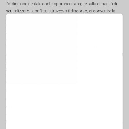
L’ordine occidentale contemporaneo si regge sulla capacità di
neutralizzare il conflitto attraverso il discorso, di convertire la
realtà storica in narrazione funzionale, di trasformare la guerra in
umanitarismo. Giorgio Agamben ci ha mostrato come “lo stato
d’eccezione tenda a imporsi come forma legale di ciò che, per
definizione, non può avere forma legale”. Sicché è dentro questa
logica che si inscrive la gestione occidentale della crisi
mediorientale, in particolare dopo il 7 ottobre 2023: un evento che
ha segnato il punto di emersione - ovviamente, non l’inizio - di un
processo coloniale lungo un secolo. Ma ciò che conta per
l’Occidente non è la storia reale, bensì la sua manipolazione
selettiva, volta a legittimare ogni intervento, ogni silenzio, ogni
alleanza.
La reazione immediata delle classi dirigenti euro-atlantiche
all’attacco del 7 ottobre ha rivelato il riflesso condizionato di un
dispositivo ideologico profondamente radicato. Si è parlato di
pogrom, di ritorno dell’antisemitismo, di barbarie antioccidentale.
Nessun riferimento alla resistenza, al contesto coloniale, alla