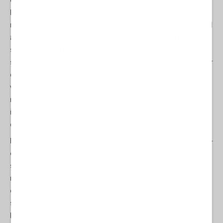
di ciò che non può essere detto senza compromettere
l’impalcatura dell’Occidente stesso. La resistenza palestinese
non è negata per errore, ma perché la sua sola esistenza rompe il
frame
: sovverte la narrazione umanitaria, disarticola il diritto
selettivo, spezza la finzione della civiltà. Finché questa resistenza
sarà in piedi, sarà anche inaccettabile per l’ordine occidentale. Per
questo, Gaza può essere rasa al suolo senza che il sistema
vacilli. E l’architettura dell’Occidente, nella sua razionalità
necropolitica, continuerà a funzionare. Non come spettatore
inerte, ma come co-autore lucido, ingegnere delle sue geometrie
di morte.
Eppure, ciò che questo stesso ordine non riesce a comprendere -
e dunque a spezzare - è la forza che scaturisce dall’intreccio
secolare tra memoria, giustizia e terra. La resistenza, anche
massacrata, anche isolata, non si estingue. Rinasce nei solchi
della distruzione, nel sangue che irrigua il suolo, nella parola che
sopravvive al silenzio. A Teheran come a Gaza, a Jenin come a
Beirut, la volontà di non cedere continua a germogliare.