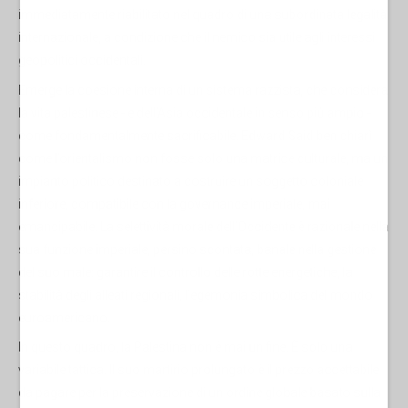
immediatamente riabilitato nel quadro di una subordinata legalità
internazionale, a condizione che il nemico sia utile agli interessi
geopolitici occidentali.
Emerge la coesione interna di un sistema razzista, che considera
la vita palestinese - e dell’Asia occidentale in senso più ampio -
come fondamentalmente sacrificabile. Edward Said ben chiarì
come l’orientalismo non fosse solo una matrice culturale, ma un
impianto politico destinato a costruire un soggetto coloniale
inferiore, compatibile con la governance imperiale, mai
emancipabile. La selettività morale dell’Occidente è razionale nella
sua funzione imperiale, persino scontata, banale nella gestione
del suo male: garantire il controllo delle rotte energetiche, la
stabilità degli alleati regionali, l’egemonia simbolica del mondo
euroamericano.
In questo quadro, la Palestina non è mai un fine. È solo una
variabile tattica. Il suo martirio prolungato è il prezzo accettabile
da pagare per la preservazione di un ordine globale basato sulla