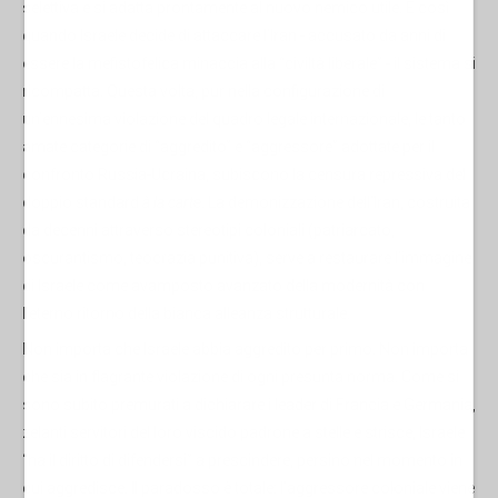
selettiva e si adatta prontamente al nuovo nemico utile. E così
quando Israele decide di attaccare l’Iran - accusato da anni di
essere la mefistofelica minaccia alla “civiltà liberale” - il sistema si
ricompatta. Questa volta, pur nella configurazione di
un’ennesima violazione del quadro legale internazionale, le tanto
amate categorie di “aggredito” e “aggressore” adottate per il
confronto Russia-Ucraina, subiscono la censura repressiva del
doppio standard
à la carte
. La demonizzazione dell’Iran, costruita
da decenni attraverso stereotipi coloniali (patriarcato,
oscurantismo, teocrazia punitiva), serve a restaurare l’immagine
di Israele come avamposto avanzato della modernità con
l’eterno ritorno della bianca alleanza strutturale.
Non importa che Israele abbia aggredito per primo. Non importa
che sia in flagrante violazione di ogni presunta norma. Come si
sono subito premurati a dichiarare i leader di Francia e Germania,
zelanti servitori del loro viscido padrone a stelle e strisce, Israele
“ha il diritto di difendersi” a prescindere, persino nel momento in
cui aggredisce. Il paradosso è totale: l’aggressore coloniale viene