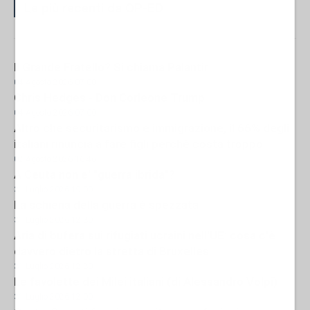
Le più recenti da OP-ED
Il Grande Fratello? Si chiama Palantir
04 Agosto 2026 07:00
Chris Hedges - Don Corleone Trump
04 Agosto 2026 07:00
Altro che securitarismo e immigrazione, il 66% degli
italiani rinuncia a fare figli perché costa troppo
02 Agosto 2026 16:46
A Ceuta non e' "guerra ibrida"?
31 Luglio 2026 19:00
La schiena della guerra è spezzata
31 Luglio 2026 12:30
Aria di bufera sui rifugiati ucraini nell'UE: cosa c'è
davvero dietro la stretta di Bruxelles
31 Luglio 2026 12:30
Le favolette dei Milei italiani (di Alessandro Volpi)
31 Luglio 2026 12:00