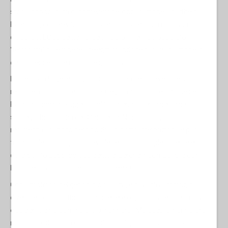
storia consolidata di oppressione, occupazione, apartheid. La
Palestina, come entità storica e politica, è stata rimossa dal
discorso. L’Occidente ha identificato il nemico assoluto - il
“terrorista” palestinese - delegittimandone qualsiasi azione in
quanto eccezione umana e giuridica.
In linea con la genealogia foucaultiana del potere, che non
reprime ma produce i discorsi legittimi, la cancellazione della
Palestina come soggetto politico rientra pienamente nella
strategia biopolitica dell’Occidente. Non a caso, il diritto alla
resistenza - sancito persino da un diritto internazionale pur
funzionale al bisogno imperiale - è stato completamente espunto
dal dibattito pubblico occidentale, perché incompatibile con
l’architettura coloniale su cui Israele si fonda.
Con il protrarsi del genocidio a Gaza, e davanti a immagini
divenute troppo difficili da contenere o giustificare, la narrativa
occidentale ha cominciato a incrinarsi. Ma questa incrinatura
non ha prodotto un cambio di paradigma: ha solo spostato il