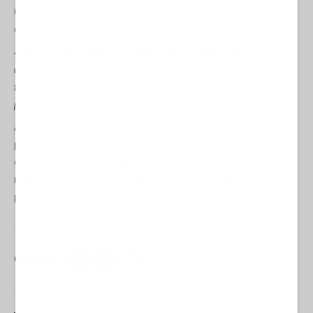
Come ha scritto il poeta afghano Najib Barwar, all’indomani
dell’aggressione sionista a Tehran:
«Che può il temporale contro questo antico salice?
Oggi è il giorno
dei martiri - ogni ramo abbraccia il suo sudario
Non solo l’Iran, ma
tutto l’Oriente sanguina da questa ferita
O Ummah, dov’è il tuo amore
per la patria?»
A questa domanda, la storia risponde senza ambiguità: le
potenze coloniali possono abbattere città, umiliare corpi e
cancellare nomi dalle mappe, ma non possono estirpare la
radice. La resistenza non è un’eccezione, è l’eredità profonda dei
popoli che non accettano di piegarsi.
Condividi: