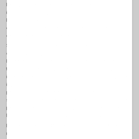
bersaglio. Israele è diventato materia problematica, ma
incarnandolo nella figura patologica del suo primo ministro:
Benjamin Netanyahu. Il problema non è più l’ideologia sionista, il
colonialismo di insediamento, l’apartheid strutturale, ma la
deviazione personale di un leader oltranzista.
Si tratta di un classico meccanismo di neutralizzazione dove il
dissenso viene inglobato nel sistema come correzione interna.
Israele resta lo Stato democratico solo temporaneamente
traviato da un personaggio divenuto all’improvviso ingombrante,
indesiderabile. E così la parola genocidio ha fatto il suo gracile
ingresso nel consesso della comunicazione accettata ma,
perlopiù, continua a essere modulata, calmierata in “uso
sproporzionato della forza”. Innocenti e bambini uccisi, invece,
persistono nella disumana catalogazione di “effetti collaterali”. E
la colonizzazione, ancora una volta, è la non pervenuta.
Eppure, lo schema dell’Occidente non è mai statico. Appena il
nemico strategico cambia, la morale recupera la sua arroganza