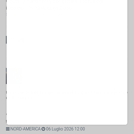
Ceuta, 3 punti fermi per evitare confusioni
ideologiche (di Andrea Zhok)
31 Luglio 2026 12:00
- Andrea Zhok
On Fire
Ma perché Donald Trump continua ad insultare l'Italia? La risposta è
molto semplice
di Alessandro Volpi* L'ineffabile presidente della più grande
democrazia del mondo, che fa allusioni sessuali persino ai figli,
torna a irridere la presidente del Consiglio italiana,...
NORD-AMERICA
06 Luglio 2026 12:00