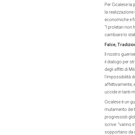
Per Cicalese la 
la realizzazione 
economiche e fin
“I proletari non 
cambiare lo stat
Falce, Tradizio
Il nostro guerrie
il dialogo per st
degli affitti di 
l’impossibilità d
affettivamente, 
uccide in tanti 
Cicalese è un g
mutamento dei te
progressisti glo
scrive: “vanno i
sopportano da de