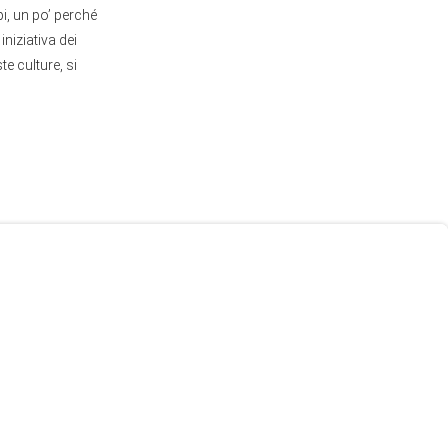
pi, un po’ perché
niziativa dei
e culture, si