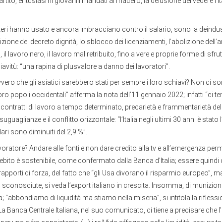
partito, entusiasmi giovanili mandati al macero, la delusione del vedere l’I
teri hanno usato e ancora imbracciano contro il salario, sono la deindus
olizione del decreto dignità, lo sblocco dei licenziamenti, l’abolizione dell’ar
l lavoro nero, il lavoro mal retribuito, fino a vere e proprie forme di sfr
iavitù: “una rapina di plusvalore a danno dei lavoratori”.
ro che gli asiatici sarebbero stati per sempre i loro schiavi? Non ci son
oro popoli occidentali” afferma la nota dell’11 gennaio 2022; infatti “ci 
contratti di lavoro a tempo determinato, precarietà e frammentarietà de
guaglianze e il conflitto orizzontale: “l’Italia negli ultimi 30 anni è stato
ari sono diminuiti del 2,9 %”.
avoratore? Andare alle fonti e non dare credito alla tv e all’emergenza per
debito è sostenibile, come confermato dalla Banca d’Italia; essere quind
 rapporti di forza, del fatto che “gli Usa divorano il risparmio europeo”, m
o sconosciute, si veda l’export italiano in crescita. Insomma, di munizion
; “abbondiamo di liquidità ma stiamo nella miseria”, si intitola la riflessi
a Banca Centrale Italiana, nel suo comunicato, ci tiene a precisare che l’It