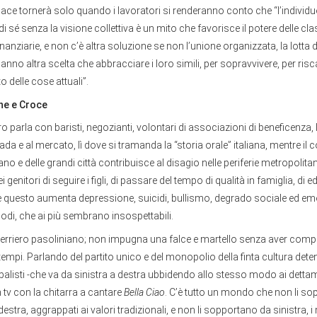
pace tornerà solo quando i lavoratori si renderanno conto che “l’individuo
di sé senza la visione collettiva è un mito che favorisce il potere delle clas
anziarie, e non c’è altra soluzione se non l’unione organizzata, la lotta 
hanno altra scelta che abbracciare i loro simili, per sopravvivere, per risc
o delle cose attuali”.
ne e Croce
ro parla con baristi, negozianti, volontari di associazioni di beneficenza, 
rada e al mercato, lì dove si tramanda la “storia orale” italiana, mentre il
Milano e delle grandi città contribuisce al disagio nelle periferie metropolita
ei genitori di seguire i figli, di passare del tempo di qualità in famiglia, di 
e questo aumenta depressione, suicidi, bullismo, degrado sociale ed emot
modi, che ai più sembrano insospettabili.
uerriero pasoliniano; non impugna una falce e martello senza aver compr
mpi. Parlando del partito unico e del monopolio della finta cultura dete
balisti -che va da sinistra a destra ubbidendo allo stesso modo ai dettam
n tv con la chitarra a cantare
Bella Ciao
. C’è tutto un mondo che non li sop
stra, aggrappati ai valori tradizionali, e non li sopportano da sinistra, i