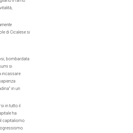
agliano il ramo
italità,
amente
le di Cicalese si
pnosi, bombardata
sumi si
a incassare.
 sapienza
adina” in un
 in tutto il
apitale ha
 il capitalismo
progressismo.