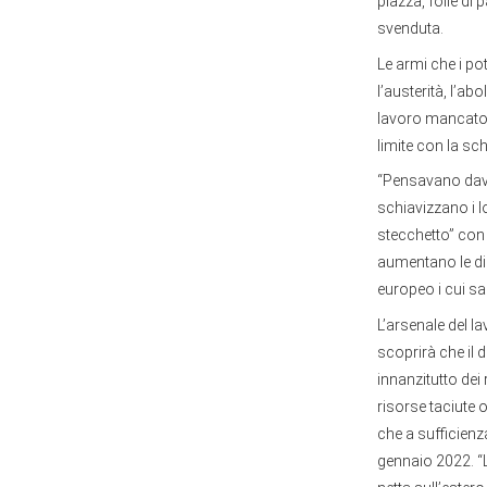
piazza, folle di 
svenduta.
Le armi che i po
l’austerità, l’ab
lavoro mancato, i
limite con la sch
“Pensavano davve
schiavizzano i l
stecchetto” con 
aumentano le disu
europeo i cui sal
L’arsenale del l
scoprirà che il 
innanzitutto dei
risorse taciute 
che a sufficienza
gennaio 2022. “L