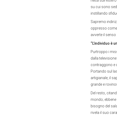
netta sull’estero
su cui sono sedut
instillando sfidu
Sapremo indirizz
oppresso come no
avverte il senso 
“L’individuo è u
Purtroppo i miss
dalla television
contraggono e q
Portando sul last
artigianale, il s
grande e rovino
Del resto, citand
mondo; ebbene ec
bisogno del salar
rivela il suo ca