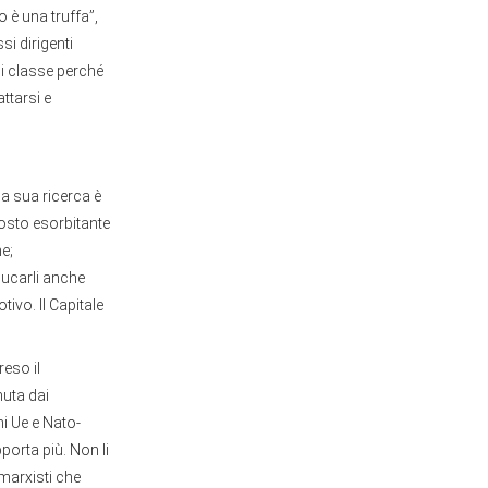
 è una truffa”,
si dirigenti
di classe perché
attarsi e
la sua ricerca è
 costo esorbitante
ne;
educarli anche
ivo. Il Capitale
eso il
nuta dai
i Ue e Nato-
porta più. Non li
 marxisti che