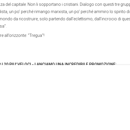
za del capitale. Non li sopportano i cristiani. Dialogo con questi tre grup
ista, un po’ perché rimango marxista, un po’ perché ammiro lo spirito di i
 mondo da ricostruire, solo partendo dall’eclettismo, dall’incrocio di quest
sa”.
e all’orizzonte: “Tregua”!
R I 20 PIU' VELOCI - LANCIAMO UNA INCREDIBILE PROMOZIONE:
ERCATO E 50 ANNI DI GUERRA AL SALARIO INSIEME A 20 EURO
ACCIATA GRATUITA)
PROMO