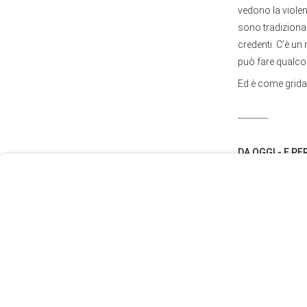
vedono la violen
sono tradizional
credenti. C’è un
può fare qualco
Ed è come gridar
User
Consent
-----------
Prompt
Focus
DA OGGI - E PE
Prompt
PIANO CONTRO M
(SPEDIZIONE TR
ACCEDI ALLA 