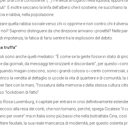
 per una cifra consistente. (…) i re Mida affogano nella liquidità, eppure t
i”. E inoltre seccano la linfa dell’albero che li sostiene, ne succhiano la v
cia e rabbia, nella popolazione.
are quella rabbia sociale verso chi ci opprime e non contro chi è
divers
i? Sapremo distinguere da che direzione arrivano i proiettili? Nelle paro
di impotenza, la fatica di farsi sentire tra le esplosioni del debito.
na truffa”
ili sono anche quelli mediatici: “È come se la gente fosse in stato di i
e e dai giornali, da messaggi terrorizzanti e discordanti”, per questo i con
uando magari crescono, sono i grandi colossi o i centri commerciali, 
rico la vendita al dettaglio si uccide la vita di quartiere e di comunità, la
aper fare con le mani, “l’ossatura della memoria e della stessa cultura citt
so “lockdown di fatto”.
o Rosa Luxemburg, il capitale per entrare in crisi definitivamente estendersi
coci alla resa dei conti, che non tornano, perché, spiega Cicalese “il c
io per vivere” ma in Italia sono più bassi che nella bistrattata Cina, così
rattere feudale, la sua reale mancanza di modernità, per questo ostenta 