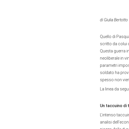
di Giulia Bertotto
Quello di Pasqu
scritto da colui 
Questa guerra im
neoliberale in vi
parametri impost
soldato ha prov
spesso non vien
La linea da segu
Un taccuino di t
L’intenso taccui
analisi dell’econ