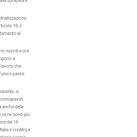
talia spolpata e
trializzazione,
ticolo 18, il
uttamento al
o riusciti e ora
tengono a
l lavoro che
 l’unico paese
manente, si
i consapevoli
a anche delle
i ce ne sono più
one del 19
alia è creditrice