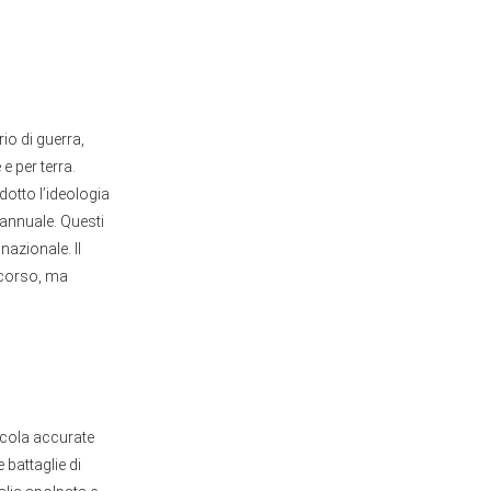
rio di guerra,
e per terra.
dotto l’ideologia
t annuale. Questi
azionale. Il
 corso, ma
escola accurate
 battaglie di