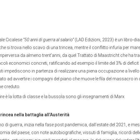
ale Cicalese
“50 anni di guerra al salario”
(LAD Edizioni, 2023) è un libro-dia
che si trova nello scavo di una trincea, mentre il conflitto infuria per mare 
perversa da almeno trent’anni, da quel Trattato di Maastricht che ha tra
ncoli economici concreti, ratificando ad esempio il limite del 3% di defici
i impediscono in partenza di realizzare una piena occupazione a livello n
ato ad avvertire i compagni del piano che muove le fila del massacro in
e creduto.
ire è la lotta di classe e la bussola sono gli insegnamenti di Marx.
rincea nella battaglia all’Austerità
no di guerra, inizia nella fase post pandemica, dall’estate del 2021, e m
omia del paese, con note autobiografiche, vissuti di famiglia, ricordi delle