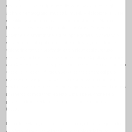
Oggi, grazie allo smartphone e alle tecnologie di internet, gli
archivi cinematografici, musicali, i musei, le biblioteche, le riviste
scientifiche sono a portata di mano a costi irrisori. Non c’è
bisogno di essere ricchi per fruire di un Grand Tour, basta
accendere lo smartphone, aprire l’app e godersi lo spettacolo,
stesi comodi sulla poltrona o sul letto di casa, in una trance
visionaria creativa e profonda, che in alcun casi dura tutto il
giorno, e guardare il mondo da uno schermo 6 pollici, viaggiare
con Google maps, entrare persino in un ristorante a avvicinarsi ai
vassoi, con l’occhio forse un po’ vitreo ma sentendosi più o
meno bene, bene per il fatto di essere sopravvissuti, anche se
viziati a morte. Insomma, possiamo girare e conoscere il mondo
rimanendo comodamente a letto. E stare bene. Anche se la
paralisi da trance ci fa perdere quanto succede fuori dalla
finestra.
Il libro di De Martin, Contro lo smartphone, è bello, si legge tutto
d’un fiato, bisognerebbe introdurlo a scuola tra le letture