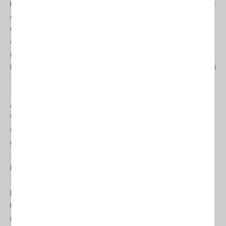
tenerci incollati allo schermo. Le app, con squilli, segnali luminosi
e vibrazioni fanno a gara per attirare la nostra attenzione.
Quando non bastano i programmatori, si chiamano a
collaborare alla progettazione sociologi, psicologi e
neuroscienziati. Nulla è lasciato al caso. Il business è enorme.
Nel 2022 lo smartphone è stato usato - nei principali dieci mercati
- in media 5 ore al giorno (circa un terzo del tempo di veglia).
A livello mondiale, le prime cinque app per tempo d’utilizzo sono
WeChat (19,5%), TikTok (17), YouTube (12,), Facebook (9,2),
Chrome (8,1) e Instagram (4,6). Le più redditizie sono Disney+
(16% della spesa totale da parte dei consumatori), Tinder (13,1),
TikTok (7,9) e YouTube (4,5). È facile capire la diffidenza di Usa e
Europa verso l’app cinese TikTok.
Lo smartphone è dotato di una selva di sensori, antenne,
telecamere e microfoni capaci di catturare ogni sospiro,
movimento, tocco, comando dell’utente, e quante più