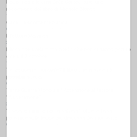
Habermas e la crisi della democrazia: una
recensione del libro di Michele Blanco
19 Febbraio 2025 15:51
Gaza. La scorta mediatica
04 Luglio 2024 12:25
- Patrizia Cecconi
Il fattore Malvinas
27 Giugno 2024 09:05
Il libro che svela tutto quello che non ci hanno potuto
dire sul 7 ottobre
17 Giugno 2024 15:00
- Agata Iacono
Terza guerra mondiale? Il libro che vi svela i 6
possibili scenari
04 Maggio 2024 11:00
Terza Guerra Mondiale? Attenzione al fattore
“disperazione”
27 Marzo 2024 07:00
- Giulia Bertotto
“Il salario minimo non vi salverà”: oltre la falsa
polemica sulla legge più discussa del momento
07 Marzo 2024 08:00
- Giulia Bertotto