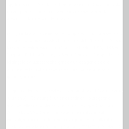
Oggi tra l’85 e il 95% della produzione avviene in Cina a partire da
materie prime in parte estratte da miniere cinesi e in parte
provenienti da altre parti del mondo.
Se si guarda alla provenienza dei componenti misurata secondo
il valore economico si vede che, nel caso dell’iPhone 12, il 26,8%
dei componenti proviene dalla Corea, il 21,9 dagli USA, il 13,6 dal
Giappone, l’11,1 da Taiwan, il 4,6 dalla Cina e dall’Europa. Il mito
del singolo sviluppatore che, grazie a un’idea geniale e alle
competenze tecniche, riesce a diventare ricco e famoso è,
appunto, un mito.
Per quanto riguarda il cervello dello smartphone - il Soc (sistema-
su-un-chip) – Samsung è l’unica azienda che lo progetta e
produce nelle sue fonderie di silicio, mentre Apple, Qualcomm,
MediaTek e UNISoC progettano e commercializzano chip
avanzati, ma per la produzione si rivolgono soprattutto alla
Semiconductor Manufacturing Company (TSMC), la fonderia di