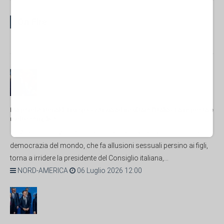
On Fire
Ma perché Donald Trump continua ad insultare l'Italia? La risposta è
molto semplice
di Alessandro Volpi* L'ineffabile presidente della più grande
democrazia del mondo, che fa allusioni sessuali persino ai figli,
torna a irridere la presidente del Consiglio italiana,...
NORD-AMERICA
06 Luglio 2026 12:00