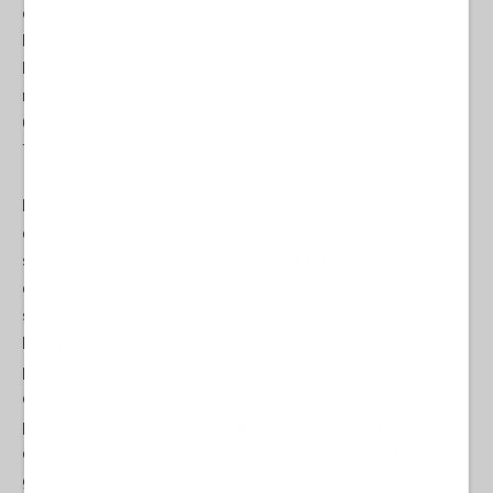
ci si sarebbe riempiti le tasche senza alzare un dito. I prezzi delle
licenze telefoniche salirono alle stelle. Anche la borsa fiutò
l’affare, e il Nasdaq conobbe la sua Tulip-mania. Tiscali, una
modestissima azienda sarda, arrivò a capitalizzare più della Fiat.
Ce n’era per tutti. Bastava farsi avanti e investire, magari, anche il
TFR.
Lo smartphone è l’oggetto simbolo della nostra era, nelle mani
della maggior parte degli esseri umani, rappresenta l’attuale
sistema economico-politico mondiale, il frutto più avanzato di
circa ottant’anni di sviluppi non solo tecnologici, ma dell’intero
sistema mondo, con una forte dipendenza dalle filiere globali.
Degli 83 elementi stabili della Tavola periodica, almeno 70 sono
presenti in uno smartphone. Essi arrivano da tutto il mondo, da
dove costa meno produrli, e le diverse fasi (ricerca e sviluppo,
progettazione, produzione, assemblaggio, controllo qualità,
distribuzione e vendita al dettaglio) possono avvenire in aree
geografiche anche molto lontane tra loro. Spesso il costo più