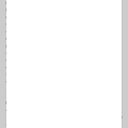
informazioni possibili dell’ambiente in cui si trova. Anche quando
lo teniamo a riposo, o persino spento, si connette alla casa
madre e invia informazioni sul nostro stato, sulla nostra salute,
su dove ci troviamo e cosa facciamo, se siamo seduti o
camminiamo, se guardiamo a ovest oppure a est. Invia le
informazioni ai gestori dei sistemi operativi (Google e Apple) o ai
proprietari delle app. Ci guida verso le migliori e più convenienti
destinazioni, allevia le nostre ansie quando siamo sperduti tra le
calli e le ramblas, ci trova un Uber e un bar all’angolo di strada
dove bere una coca cola ghiacciata, ci riporta a casa o ci
sistema in un albergo, ci sveglia la mattina con una canzone
degli Smashing Pumpkins.
Tanto piccolo quanto potente, lo smartphone è un Computer che
ha cannibalizzato un Telefono. Quando apparvero i primi
dispositivi smart (computer Palmari), le compagnie telefoniche
festeggiarono la nuova macchina. Loro erano le proprietarie delle
autostrade, bastava mettere un casello e far pagare il pedaggio e