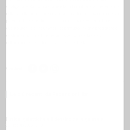
obbligatorie. Racconta come è fatta la mattonella che teniamo
nelle cartelle, come funziona, cosa c’è dentro, quali sono le sue
potenzialità e i suoi limiti, ci inviata a essere responsabili in
quanto utenti e consumatori, soprattutto, invita a progettare e
costruire uno smartphone più rispettoso dei lavoratori,
dell’ambiente, della democrazia e delle libertà.
Condividi:
Le più recenti da Recensioni libri
Fusioni galattiche e il destino delle galassie
20 Febbraio 2025 15:40