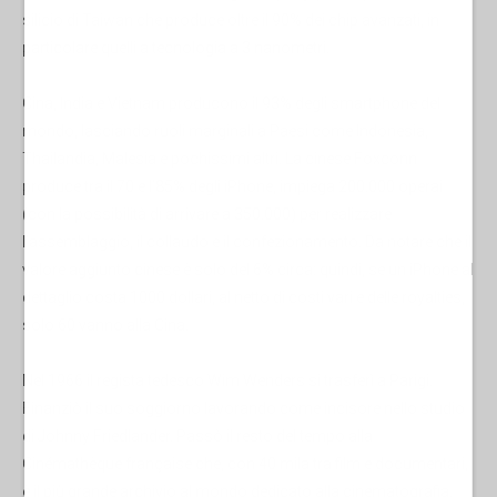
silicio di Taiwan che produce oltre il 90% dei chip avanzati, in
particolare quelli a tecnologia a 3 nanometri.
Cina, India e Vietnam producono il 93% degli smartphone del
mondo, lasciando ruoli marginali a Paesi come Indonesia,
Thailandia, Malesia e pochissimi altri. La cinese Foxconn
produce tra il 70 e l’85% degli iPhone, impiega 200.000 operai
(con la possibilità di arrivare a 350.000) per realizzare
l’assemblaggio, il collaudo e il confezionamento. Da notare che il
valore aggiunto cinese è solo del 6% circa: quindi, se un iPhone al
dettaglio costa 1000 dollari, al netto di costi vari e delle royalties,
solo 60 vanno alla Cina.
Nel 1966 il regista tedesco Wim Wenders si trasferì a Parigi.
Finanziò il suo soggiorno lavorando come incisore nello studio
di Johnny Friedlander. Passò il resto del tempo alla
Cinémathèque française che, con 40 mila tra film e documentari,
è il più grande archivio al mondo dedicato alla cinematografia.