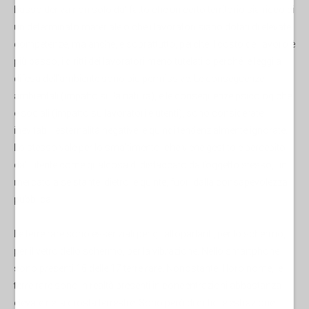
basso deriva non solo dal fatto che un certo territorio sia ricco di
un determinato materiale o che i lavoratori siano dotati di elevate
competenze, ma anche, e soprattutto, perché il costo del lavoro è
più basso, i diritti dei lavoratori meno tutelati o perché le leggi a
difesa dell’ambiente sono più permissive. Le conseguenze
ambientali (impatto sulla natura), e le conseguenze psicologiche
e sociali (impatto su lavoratori e utenti), sono considerate
inevitabili esternalità negative, e quindi tendenzialmente ignorate.
Lo stesso vale per lo smaltimento, che viene gestito e percepito
dall’utente come qualcosa di distaccato dall’oggetto stesso, un
mercato a sé stante, dietro le quinte, fuori dalla consapevolezza
pubblica.
Le terre rare sono essenziali per gli altoparlanti, per lo schermo,
per il vetro dello schermo, per la vibrazione. Nello smartphone
sono presenti 16 delle 17 terre rare. Nonostante il loro nome, le
terre rare sono in realtà presenti in concentrazioni abbastanza
elevate nella crosta terrestre. Sono però di difficile estrazione.