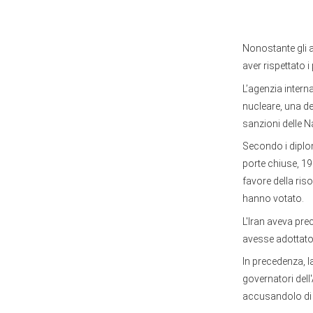
Nonostante gli a
aver rispettato i
L’agenzia intern
nucleare, una de
sanzioni delle N
Secondo i diplom
porte chiuse, 19
favore della ris
hanno votato.
L'Iran aveva pr
avesse adottato 
In precedenza, l
governatori dell'
accusandolo di 