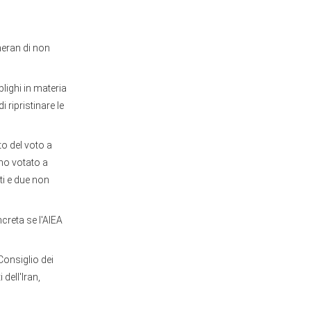
heran di non
lighi in materia
 ripristinare le
to del voto a
nno votato a
ti e due non
creta se l'AIEA
Consiglio dei
 dell'Iran,