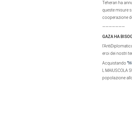
Teheran ha annun
queste misure sa
cooperazione del
———————
GAZA HA BISO
l'AntiDiplomatico
eroi dei nostri t
Acquistando
"H
L MAIUSCOLA SUL
popolazione all