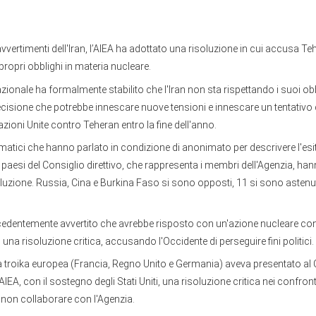
vvertimenti dell'Iran, l’AIEA ha adottato una risoluzione in cui accusa Te
 propri obblighi in materia nucleare.
azionale ha formalmente stabilito che l'Iran non sta rispettando i suoi obb
cisione che potrebbe innescare nuove tensioni e innescare un tentativo di
azioni Unite contro Teheran entro la fine dell'anno.
atici che hanno parlato in condizione di anonimato per descrivere l'esi
 paesi del Consiglio direttivo, che rappresenta i membri dell'Agenzia, ha
oluzione. Russia, Cina e Burkina Faso si sono opposti, 11 si sono astenu
ecedentemente avvertito che avrebbe risposto con un'azione nucleare con
una risoluzione critica, accusando l'Occidente di perseguire fini politici.
a troika europea (Francia, Regno Unito e Germania) aveva presentato al 
AIEA, con il sostegno degli Stati Uniti, una risoluzione critica nei confronti
non collaborare con l'Agenzia.