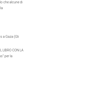
do che alcune di
la
us a Gaza (Gli
IL LIBRO CON LA
s" per la