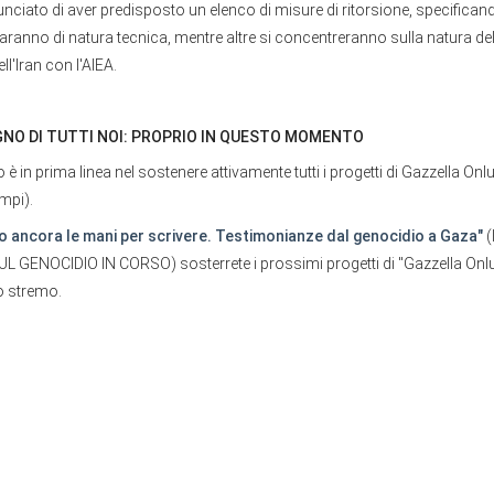
ciato di aver predisposto un elenco di misure di ritorsione, specifican
ranno di natura tecnica, mentre altre si concentreranno sulla natura del
l'Iran con l'AIEA.
GNO DI TUTTI NOI: PROPRIO IN QUESTO MOMENTO
 è in prima linea nel sostenere attivamente tutti i progetti di Gazzella Onl
empi).
o ancora le mani per scrivere. Testimonianze dal genocidio a Gaza"
(
 GENOCIDIO IN CORSO) sosterrete i prossimi progetti di "Gazzella Onlu
o stremo.