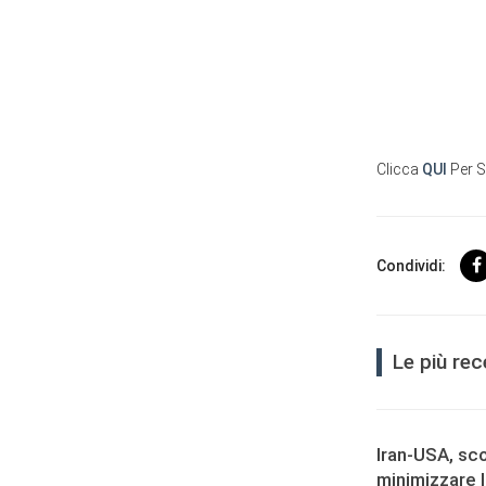
Clicca
QUI
Per 
Condividi:
Le più re
User
Iran-USA, sco
Consent
minimizzare 