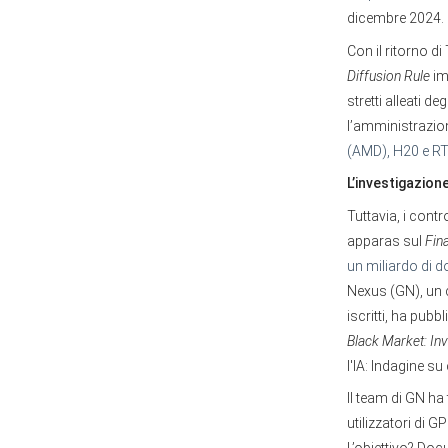
dicembre 2024.
Con il ritorno d
Diffusion Rule
im
stretti alleati de
l’amministrazi
(AMD), H20 e RT
L’investigazio
Tuttavia, i cont
apparas sul
Fin
un miliardo di d
Nexus (GN), un 
iscritti, ha pub
Black Market: In
l'IA: Indagine s
Il team di GN ha
utilizzatori di G