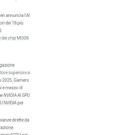
den annuncia l’
AI
ori dei 18 più
5
 dei chip MI308
tigazione
lore superiore a
to 2025, Gamers
i e mezzo di
he NVIDIA AI GPU
PU NVIDIA per
ianze dirette da
arazione.