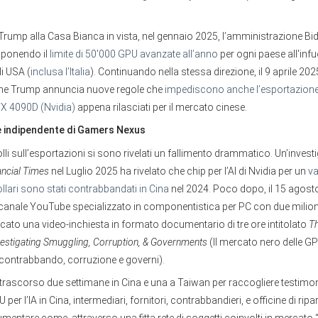
i Trump alla Casa Bianca in vista, nel gennaio 2025, l’amministrazione Bi
ponendo il
limite di 50'000 GPU avanzate all’anno
per ogni paese all'infu
gli USA (
inclusa l’Italia
). Continuando nella stessa direzione, il 9 aprile 202
one Trump annuncia nuove regole che
impediscono anche l’esportazione
X 4090D (Nvidia)
appena rilasciati per il mercato cinese.
ne indipendente di Gamers Nexus
rolli sull’esportazioni si sono rivelati un fallimento drammatico. Un’inves
ancial Times
nel Luglio 2025 ha rivelato che chip per l’AI di Nvidia per un
va
ollari sono stati contrabbandati in Cina
nel 2024. Poco dopo, il 15 agos
canale YouTube specializzato in componentistica per PC con due milion
blicato una video-inchiesta in formato documentario di tre ore intitolato
T
vestigating Smuggling, Corruption, & Governments
(Il mercato nero delle G
u contrabbando, corruzione e governi).
 trascorso due settimane in Cina e una a Taiwan per raccogliere testimon
PU per l’IA in Cina, intermediari, fornitori, contrabbandieri, e officine di rip