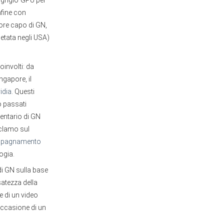
 “grigio”GPU per
nfine con
ttore capo di GN,
etata negli USA)
oinvolti: da
ngapore, il
idia
. Questi
o passati
entario di GN
eclamo sul
pagnamento
ogia.
di GN sulla base
satezza della
e di un video
 occasione di un