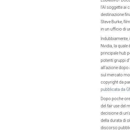
L’obiettivo? Doc
l’AI soggette ai
destinazione fina
Steve Burke, fil
in un ufficio di
Indubbiamente, il
Nvidia, la quale 
principale hub p
potenti gruppi d
all’azione dopo
sul mercato mos
copyright da part
pubblicata da 
Dopo poche ore,
del
fair use
del m
decisione di un’a
della durata di o
discorso pubbli