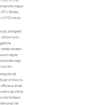
 l'uso di chip
ta proposta segue
e GPU
, Nvidia,
0 e H100
verso
e più stringenti
no affidamento
ggere la
n intede rendere
 nuove regole
ie basate negli
l mercato
.
 imposti nel
li per
limitare la
efficacia di tali
centi e gli sforzi
me che limitano
memoria) nel