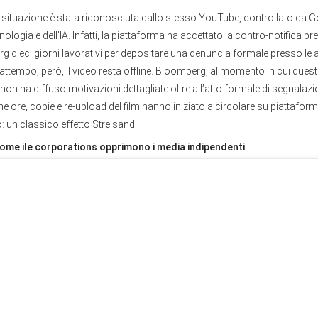
a situazione è stata riconosciuta dallo stesso YouTube, controllato da G
nologia e dell’IA. Infatti, la piattaforma ha accettato la contro-notifica p
 dieci giorni lavorativi per depositare una denuncia formale presso le a
 frattempo, però, il video resta offline. Bloomberg, al momento in cui quest
, non ha diffuso motivazioni dettagliate oltre all’atto formale di segnala
he ore, copie e re-upload del film hanno iniziato a circolare su piattaform
 un classico effetto Streisand.
ome ile corporations opprimono i media indipendenti
e non è la spettacolarizzazione dello scontro fra un canale tech e una gr
he consente a un reclamo di una grande corporation di oscurare un c
lico e, practicamente, arrestarne la diffusione. Il sistema statunitense di
one 512 del
Copyright Act
) permette di “tirare giù” (il
takedown
in inglese)
può inviare una contro-notifica a cui il presunto detententore del copyrig
. In assenza di riscontro giudiziario, il video viene ripristinato. Questo 
ce una censura
preventiva de facto
: anche quando l’uso del materiale di 
o
prima facie
lecito, la rimozione immediata danneggia la diffusione del c
bile.