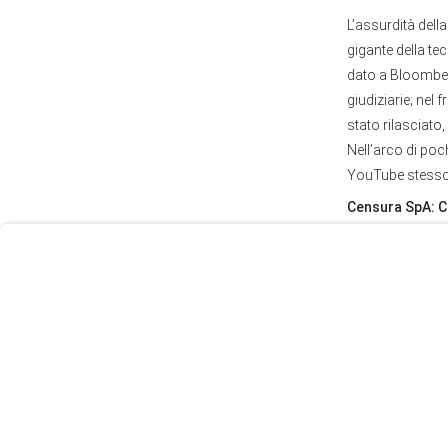
L’assurdità dell
gigante della tec
dato a Bloomberg
giudiziarie; nel
stato rilasciato
User
Nell’arco di poc
Consent
YouTube stesso:
Prompt
Censura SpA: C
Focus
Prompt
Il punto central
il
meccanismo
c
d’interesse pubb
takedown
(Sezi
mentre l’autore 
intentando causa
practica produ
plausibilmente 
maniera irreversi