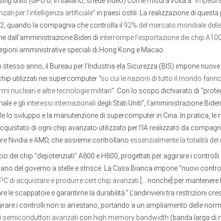
sing units
(GPU o, in italiano, shede video) come misura volta a "
impedire
ati per l’intelligenza artificiale
” in paesi ostili. La realizzazione di ques
22, quando la compagnia che controlla il
92% del mercato mondiale dell
ne dall'amministrazione Biden di
interrompe l’esportazione dei chip A10
 regioni amministrative speciali di Hong Kong e Macao.
lo stesso anno, il Bureau per l’Industria ela Sicurezza (BIS) impone nuove 
 chip utilizzati nei supercomputer “
su cui le nazioni di tutto il mondo fan
mi nucleari e altre tecnologie militari
”. Con lo scopo dichiarato di “prote
ale e gli
interessi internazionali
degli Stati Uniti”, l’amministrazione Bide
e lo sviluppo e la manutenzione di supercomputer in Cina. In pratica, le
quistato di ogni chip avanzato utilizzato per l’IA realizzato da compagn
lare Nvidia e AMD, che assieme controllano
essenzialmente la totalità de
scio dei chip “depotenziati” A800 e H800, progettati per aggirare i controlli
ano del governo a stelle e strisce. La Casa Bianca impone “nuovi control
PC di acquistare e produrre cert chip avanzati
[... nonché] per mantenere l'
re le scappatoie e garantirne la durabilità.” L’andirivieni tra restrizioni cres
girare i controlli non si arrestano, portando a un ampliamento delle nor
i semiconduttori avanzati
con
high memory bandwidth
(banda larga di 