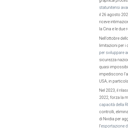
graphical proces
statunitensi avanz
il 26 agosto 20
riceve intimazio
la Cina e le due
Nell’ottobre del
limitazioni per i
per sviluppare ar
sicurezza nazion
quasi impossibil
impediscono l'ac
USA; in partico
Nel 2023, il rila
2022, forza la m
capacità della R
controlli, elimina
di Nvidia per ag
l'
esportazione d