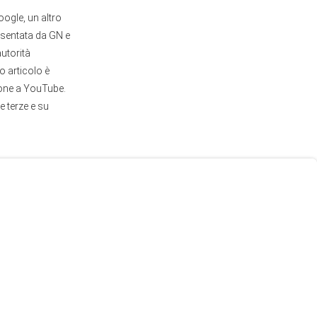
oogle, un altro
resentata da GN e
utorità
o articolo è
zione a YouTube.
e terze e su
ande testata, ma
ontenuto
notice-and-
 un contenuto
ht face seguito
modello in
terzi è
ontentuto in