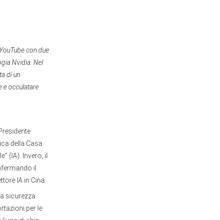
le YouTube con due
ogia Nvidia. Nel
a di un
e e occulatare
 Presidente
tica della Casa
” (IA). Invero, il
onfermando il
tore IA in Cina.
la sicurezza
rtazioni per le