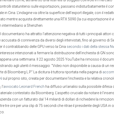
umentare come, attraverso una fitta rete di soggetti coinvolti in mercato
 controlli statunitensi sulle esportazioni, passano indisturbatamente il co
le in Cina. L’indagine va oltre la superficie dell’export illegale, con il reda
mato mentre acquista direttamente una RTX 5090 (la cui esportazione è vi
 un intermediario a Shenzhen.
 documentario ha attratto l’attenzione negativa di tutti i principali attori c
è accusata di connivenza da diversi degli intervistati, fino al governo di Si
er il contrabbando delle GPU verso la Cina
secondo i dati della stessa Nv
’interesse intenzionati a fermare la distribuzione dell’inchiesta di GN son
 appena una settimana. Il 22 agosto 2025 YouTube ha rimosso il docum
trando agli utenti il messaggio: "Video non disponibile a causa di un r
e di Bloomberg L.P." La dicitura è tuttora riportata nella pagina di
accom
GN
sul proprio sito, creata per documentare l’inchiesta e la relativa cronol
 l’
avvocato Leonard French
ha diffuso un’analisi sulla possibile difesa 
ateriale contestato da Bloomberg. L’aspetto cruciale da notare è l’insen
zienda con un fatturato dal 14 miliardi di dollari di richiedere la rimozion
ltre tre ore per una clip di 75 secondi che ritrae il presidente degli USA in
co.