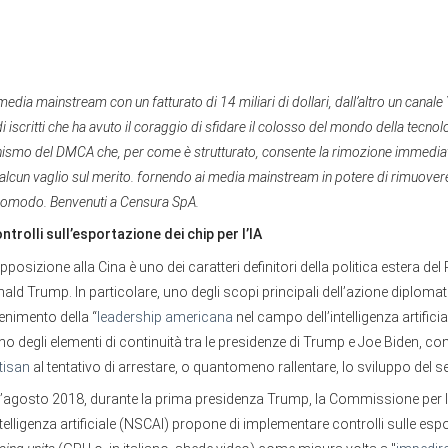
 media mainstream con un fatturato di 14 miliari di dollari, dall’altro un cana
i iscritti che ha avuto il coraggio di sfidare il colosso del mondo della tecnol
ismo del DMCA che, per come è strutturato, consente la rimozione immediat
alcun vaglio sul merito. fornendo ai media mainstream in potere di rimuover
comodo. Benvenuti a Censura SpA.
ontrolli sull’esportazione dei chip per l’IA
osizione alla Cina è uno dei caratteri definitori della politica estera del
ald Trump. In particolare, uno degli scopi principali dell’azione diploma
enimento della “
leadership americana
nel campo dell’intelligenza artificiale
uno degli elementi di continuità tra le presidenze di Trump e Joe Biden, c
tisan
al tentativo di arrestare, o quantomeno rallentare, lo sviluppo del set
nell’agosto 2018, durante la prima presidenza Trump, la Commissione per 
telligenza artificiale (NSCAI) propone di implementare controlli sulle espo