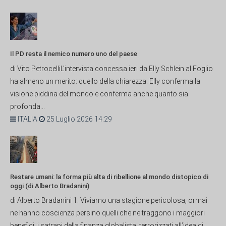
Il PD resta il nemico numero uno del paese
di Vito PetrocelliL’intervista concessa ieri da Elly Schlein al Foglio
ha almeno un merito: quello della chiarezza. Elly conferma la
visione piddina del mondo e conferma anche quanto sia
profonda...
ITALIA
25 Luglio 2026 14:29
Restare umani: la forma più alta di ribellione al mondo distopico di
oggi (di Alberto Bradanini)
di Alberto Bradanini 1. Viviamo una stagione pericolosa, ormai
ne hanno coscienza persino quelli che ne traggono i maggiori
benefici, i satrapi della finanza globalista, terrorizzati all’idea di...