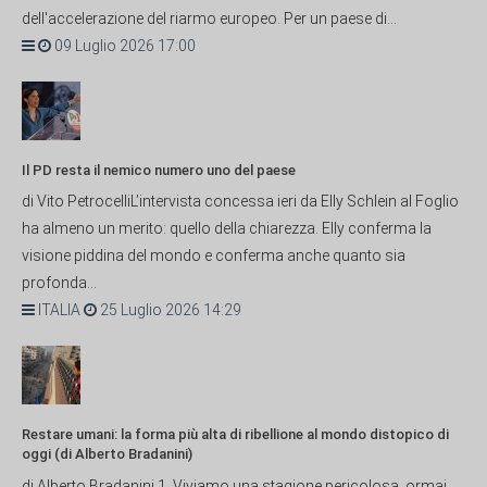
dell'accelerazione del riarmo europeo. Per un paese di...
09 Luglio 2026 17:00
Il PD resta il nemico numero uno del paese
di Vito PetrocelliL’intervista concessa ieri da Elly Schlein al Foglio
ha almeno un merito: quello della chiarezza. Elly conferma la
visione piddina del mondo e conferma anche quanto sia
profonda...
ITALIA
25 Luglio 2026 14:29
Restare umani: la forma più alta di ribellione al mondo distopico di
oggi (di Alberto Bradanini)
di Alberto Bradanini 1. Viviamo una stagione pericolosa, ormai