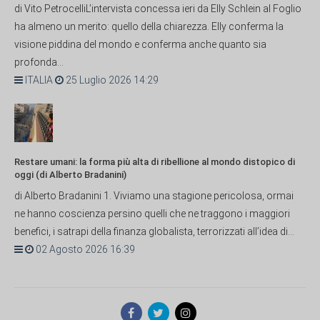
di Vito PetrocelliL’intervista concessa ieri da Elly Schlein al Foglio
ha almeno un merito: quello della chiarezza. Elly conferma la
visione piddina del mondo e conferma anche quanto sia
profonda...
ITALIA
25 Luglio 2026 14:29
Restare umani: la forma più alta di ribellione al mondo distopico di
oggi (di Alberto Bradanini)
di Alberto Bradanini 1. Viviamo una stagione pericolosa, ormai
ne hanno coscienza persino quelli che ne traggono i maggiori
benefici, i satrapi della finanza globalista, terrorizzati all’idea di...
02 Agosto 2026 16:39