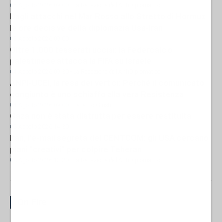
05 Agosto 2026 09:00
- La Redazione de l'AntiDiplomatico
Dagli attacchi nel Mar Rosso allo Stretto di Hormuz:
le ore decisive della diplomazia Usa-Iran
05 Agosto 2026 09:00
Oltre 1.000 tesserati uccisi: la Federcalcio
palestinese attacca la FIFA su Israele
04 Agosto 2026 09:30
- La Redazione de l'AntiDiplomatico
ANPI-UCEI, la resa dei vertici: Perché il comunicato
congiunto è uno schiaffo alla vera Resistenza
04 Agosto 2026 09:00
- Federico Giusti
Gaza non è stata distrutta per essere restituita
03 Agosto 2026 14:30
Iran, l'e-mail segreta del CENTCOM: gli USA cercano
piani "creativi" per colpire Teheran
03 Agosto 2026 12:30
- La Redazione de l'AntiDiplomatico
On Fire