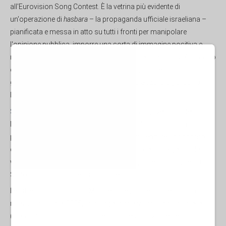
all'Eurovision Song Contest. È la vetrina più evidente di
un'operazione di
hasbara
– la propaganda ufficiale israeliana –
pianificata e messa in atto su tutti i fronti per manipolare
l'opinione pubblica, imporre una sorta di immagine positiva e
normalizzare ciò che molti osservatori internazionali definiscono
come il massacro quotidiano di bambini, donne, anziani,
giornalisti, medici e operatori umanitari a Gaza, Cisgiordania,
Libano, Iran e Yemen.
Secondo un'inchiesta del
New York Times
, il governo di Benjamin
Netanyahu avrebbe stanziato quasi un miliardo di dollari in
propaganda e pratiche speculative per influenzare il concorso
canoro, in una strategia che alcuni hanno definito «genocide-
washing»: l'uso dell'intrattenimento per ripulire l'immagine di uno
Stato sotto accusa per crimini internazionali.
Le cifre parlano chiaro. Il Ministero degli Esteri israeliano ha
ricevuto, solo nel 2025, un budget di mezzo miliardo di shekel
(circa 145 milioni di dollari) destinato esclusivamente al