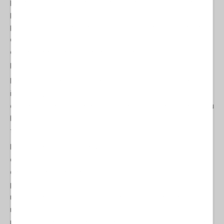
partecipato a questa messinscena, facendosi fotografare in
pose amichevoli con i cantanti, trasformando ogni apparizione
pubblica in un tassello della propaganda governativa, mentre i
diplomatici israeliani facevano pressione dietro le quinte sulle
emittenti televisive europee per garantire visibilità e protezione ai
propri artisti.
Nel 2025, il governo ha orchestrato una campagna aggressiva
invitando gli spettatori stranieri a «votare 20 volte» (il massimo
consentito) per il rappresentante israeliano. Lo stesso Netanyahu
ha postato grafiche sui social per spingere questa mobilitazione
forzata.
L'analisi dei dati di voto del
New York Times
dimostra come
questa strategia abbia distorto i risultati. In molti paesi, il volume
dei votanti è talmente esiguo che la mobilitazione coordinata di
poche centinaia di persone che votano ripetutamente può
ribaltare l'esito nazionale. Il caso della Spagna è emblematico:
nonostante l'opinione pubblica fosse ferocemente contraria alle
politiche israeliane, Israele ha ottenuto il 33% del voto popolare –