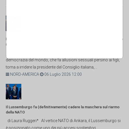
Ma perché Donald Trump continua ad insultare l'Italia? La risposta è
molto semplice
di Alessandro Volpi* L'ineffabile presidente della più grande
democrazia del mondo, che fa allusioni sessuali persino ai figli,
torna a irridere la presidente del Consiglio italiana,...
NORD-AMERICA
06 Luglio 2026 12:00
Il Lussemburgo fa (definitivamente) cadere la maschera sul riarmo
della NATO
di Laura Ruggeri* Al vertice NATO di Ankara, il Lussemburgo si
è posizionato come uno dei più accesi sostenitori