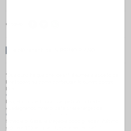
Condividi:
Le più recenti da IN PRIMO PIANO
"Qualcuno ha qualche idea?": il surreale appello del
Pentagono su come continuare la guerra contro
l'Iran
05 Agosto 2026 18:00
- Francesco Corrado
Iran, Hormuz e il boom del petrolio: chi sta
guadagnando miliardi dalla crisi energetica
05 Agosto 2026 09:00
- La Redazione de l'AntiDiplomatico
Striscia di Gaza, la tragedia dopo gli scavi: l'ultimo
saluto a 112 vittime ritrovate sotto i detriti