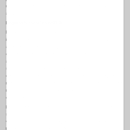
un risultato che secondo l'inchiesta sarebbe artificiale, «costruito
a tavolino con dollari e algoritmi».
L'inganno burocratico dell'EBU
Per evitare di affrontare un voto esplicito sulla partecipazione
israeliana, i vertici dell'European Broadcasting Union (EBU)
avrebbero architettato un inganno burocratico durante l'incontro
di Ginevra. Invece di decidere sull'esclusione di uno Stato sotto
accusa per genocidio, hanno indetto uno scrutinio segreto su
semplici modifiche tecniche al regolamento, come la riduzione
del limite di voti per utente. Approvando queste nuove regole, i
membri hanno implicitamente confermato la presenza di Israele
nella competizione senza dover mai votare direttamente sulla
questione.
Le proteste e le richieste di trasparenza da parte di altre nazioni
sono state totalmente ignorate, portando addirittura a secretare i
voti come se si trattasse di segreti militari. Controversie di questo
tipo erano già scoppiate nel 2023.