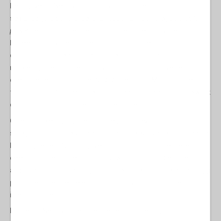
Per il governo Netanyahu, l'Eurovision non è mai stata una
semplice gara canora, bensì un'opportunità strategica di
soft
power
per dimostrare che il pubblico europeo amasse ancora
Israele, nonostante l'orrore di Gaza. I documenti finanziari lo
dimostrano: Israele ha speso almeno un milione di dollari in
marketing specifico per l'Eurovision, con fondi provenienti
direttamente dall'ufficio dell'
hasbara
del Primo Ministro. Questi
fondi sono stati utilizzati per inondare YouTube e i social network
di annunci mirati durante la competizione.
Oltre al marketing digitale, la strategia ha previsto un uso
spregiudicato di interviste e apparizioni televisive per umanizzare
l'immagine dello Stato. Il governo ha arruolato influencer e
celebrità arabe, come la siriana Rawan Osman, facendole
apparire in podcast e programmi media per diffondere messaggi
pro-israeliani e difendere il sionismo davanti a una platea
internazionale.
Lo stesso Netanyahu e il presidente Isaac Herzog hanno