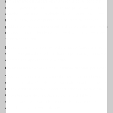
rafforzamento dell'
hasbara
. Altri 40 milioni di dollari sono stati
spesi dal governo per arruolare influencer, professori, giornalisti,
cattedre universitarie, reti radiotelevisive e sponsorizzazioni web.
Nel solo 2024, l'agenzia pubblicitaria governativa Lapam ha
pubblicato oltre 2.000 annunci online, di cui più della metà rivolti a
un pubblico internazionale, nel tentativo di «vendere» la versione
sionista degli eventi.
In questo scenario di isolamento diplomatico, l'Eurovision Song
Contest – seguito da oltre 160 milioni di spettatori ogni anno – è
diventato il campo di battaglia perfetto.
L'inchiesta del New York Times: un milione di dollari per il voto
Secondo l'inchiesta, gli sforzi israeliani per influenzare l'evento
sono stati «molto più profondi e coordinati di quanto ammesso
finora». Mentre fioccavano le accuse di genocidio davanti alla
Corte Internazionale di Giustizia, i diplomatici di Tel Aviv
contattavano freneticamente le emittenti televisive europee per
evitare il bando dalla competizione.