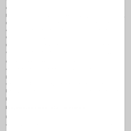
Cinque paesi stanno ufficialmente boicottando il concorso:
Islanda, Irlanda, Paesi Bassi, Slovenia e Spagna non partecipano,
non finanziano e non trasmettono l'Eurovision per protestare
contro la partecipazione di un'entità condannata per genocidio.
Oltre 1.000 artisti e lavoratori del settore culturale in tutto il
mondo – tra cui Roger Waters – hanno firmato una lettera
contro la partecipazione di Israele, invitando al boicottaggio.
Come scrive Al Jazeera, l'Eurovision è «molto più di una
competizione musicale televisiva». È «una potente piattaforma
per i paesi per esercitare il soft power e la messaggistica
geopolitica». Questo spiega perché il presidente israeliano Isaac
Herzog avrebbe trascorso mesi a contattare emittenti e leader
politici europei per sostenere l'inclusione di Israele.
Due pesi e due misure: le bandiere vietate
Un ultimo elemento di tensione riguarda il regolamento
espositivo. I partecipanti all'Eurovision possono portare ed