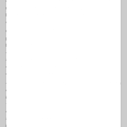
esporre le bandiere di tutti i paesi partecipanti, inclusa Israele,
nonché le bandiere arcobaleno e dell'orgoglio LGBTQ+. Le
bandiere palestinesi e i simboli pro-palestinesi sono invece vietati
durante lo spettacolo.
Come ha dichiarato Eleni Mustaklem, responsabile delle
pubbliche relazioni e della raccolta fondi presso il Conservatorio
Nazionale di Musica Edward Said, ai microfoni di Al Jazeera:
«Sono questi due pesi e due misure che i palestinesi, che hanno
affrontato il genocidio culturale dal 1948 – la
Nakba
, la pulizia
etnica della Palestina – e i decenni successivi di appropriazione
culturale da parte di Israele, si sono abituati».
«È ancora accettabile – ha proseguito – che lo stato che perpetra
questo genocidio sia rappresentato. Interviste con il cantante
israeliano [Noam Bettan] in cui parla dell'amore della sua
famiglia, mentre intere famiglie sono state spazzate via e quelle
che vivono ancora a Gaza con i loro cari traumatizzati riescono
a malapena a sopravvivere a questa catastrofe: è oltraggioso,
ingiusto».