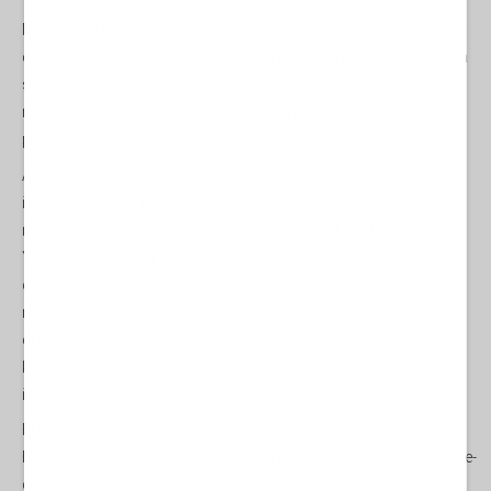
Mustaklem ha concluso: l'ipocrisia di un genocidio trasmesso in
diretta sui notiziari e sui social media per più di due anni, unita alla
sensazione che gran parte del mondo gli abbia voltato le spalle,
rende «doloroso» persino sintonizzarsi per vedere la
performance di Israele sugli stessi schermi.
Alla finale dell'Eurovision Song Contest 2026, il rappresentante
israeliano Noam Bettan, al termine della propria esibizione, ha
mandato un messaggio dal palco. Il cantante ha urlato: «Am
Yisrael Chai», ossia «Il popolo di Israele vive». Un grido che, nel
contesto di una competizione segnata da accuse di
manipolazione, propaganda e boicottaggio, ha assunto il valore
di un atto politico esplicito, trasformando l'ultimo atto della
kermesse canora in una tribuna per la narrativa ufficiale
israeliana.
FONTE:
https://www.aljazeera.com/features/longform/2026/5/16/where-
did-eurovision-go-wrong