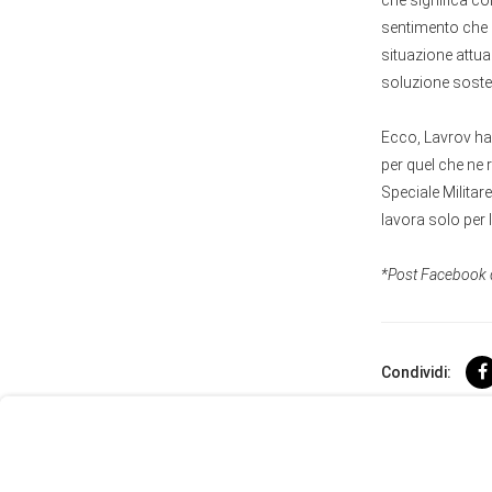
che significa co
sentimento che u
situazione attua
soluzione sosten
Ecco, Lavrov ha 
per quel che ne 
Speciale Militar
lavora solo per l
*Post Facebook 
User
Consent
Prompt
Condividi:
Focus
Prompt
Le più rec