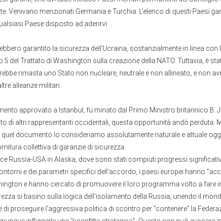
ite. Venivano menzionati Germania e Turchia. L'elenco di questi Paesi ga
ualsiasi Paese disposto ad aderirvi.
ebbero garantito la sicurezza dell'Ucraina, sostanzialmente in linea con l
lo 5 del Trattato di Washington sulla creazione della NATO. Tuttavia, è sta
rebbe rimasta uno Stato non nucleare, neutrale e non allineato, e non av
tre alleanze militari.
ento approvato a Istanbul, fu minato dal Primo Ministro britannico B.
o di altri rappresentanti occidentali, questa opportunità andò perduta. Ma
n quel documento lo consideriamo assolutamente naturale e attuale oggi. 
ornitura collettiva di garanzie di sicurezza.
tice Russia-USA in Alaska, dove sono stati compiuti progressi significativ
contorni e dei parametri specifici dell'accordo, i paesi europei hanno "
hington e hanno cercato di promuovere il loro programma volto a fare 
rezza si basino sulla logica dell'isolamento della Russia, unendo il mon
ne di proseguire l'aggressiva politica di scontro per “contenere” la Federa