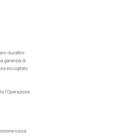
e i burattini
na garanzia di
tura escogitato
to l’Operazione
ressione russa