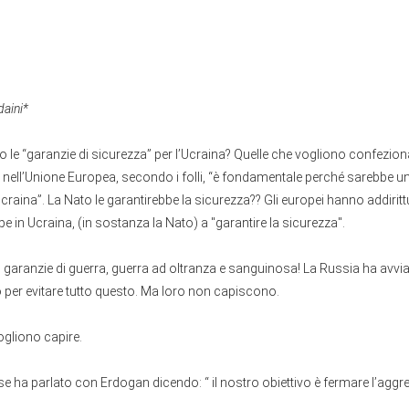
daini*
o le “garanzie di sicurezza” per l’Ucraina? Quelle che vogliono confezionar
 nell’Unione Europea, secondo i folli, “è fondamentale perché sarebbe u
Ucraina”. La Nato le garantirebbe la sicurezza?? Gli europei hanno addirit
e in Ucraina, (in sostanza la Nato) a "garantire la sicurezza".
garanzie di guerra, guerra ad oltranza e sanguinosa! La Russia ha avvia
 per evitare tutto questo. Ma loro non capiscono.
ogliono capire.
se ha parlato con Erdogan dicendo: “ il nostro obiettivo è fermare l’agg