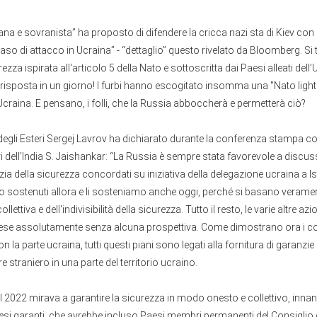
ana e sovranista” ha proposto di difendere la cricca nazi sta di Kiev con 
caso di attacco in Ucraina” - “dettaglio” questo rivelato da Bloomberg. Si t
ezza ispirata all'articolo 5 della Nato e sottoscritta dai Paesi alleati dell
risposta in un giorno! I furbi hanno escogitato insomma una "Nato light
Ucraina. E pensano, i folli, che la Russia abboccherà e permetterà ciò?
 degli Esteri Sergej Lavrov ha dichiarato durante la conferenza stampa con
eri dell'India S. Jaishankar: “La Russia è sempre stata favorevole a discus
zia della sicurezza concordati su iniziativa della delegazione ucraina a Ist
 sostenuti allora e li sosteniamo anche oggi, perché si basano verament
llettiva e dell'indivisibilità della sicurezza. Tutto il resto, le varie altre azi
se assolutamente senza alcuna prospettiva. Come dimostrano ora i co
n la parte ucraina, tutti questi piani sono legati alla fornitura di garanzi
re straniero in una parte del territorio ucraino.
 2022 mirava a garantire la sicurezza in modo onesto e collettivo, inna
esi garanti, che avrebbe incluso Paesi membri permanenti del Consiglio 