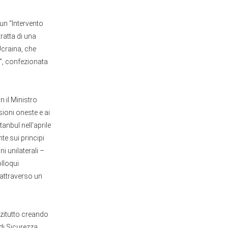
un “Intervento
ratta di una
’Ucraina, che
", confezionata
 il Ministro
sioni oneste e ai
anbul nell'aprile
e sui principi
oni unilaterali –
lloqui
e attraverso un
nzitutto creando
di Sicurezza