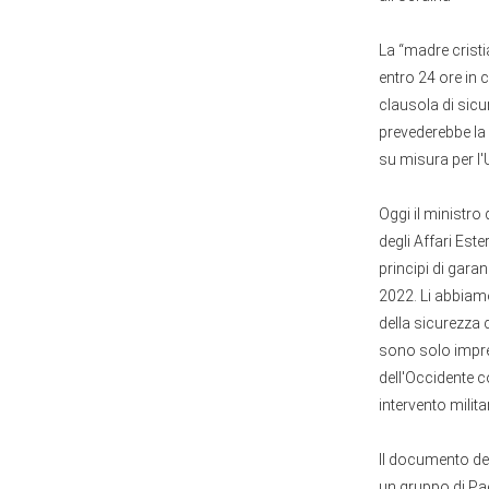
La “madre cristi
entro 24 ore in 
clausola di sicur
prevederebbe la 
su misura per l'
Oggi il ministro
degli Affari Est
principi di garan
2022. Li abbiamo
della sicurezza co
sono solo impre
dell'Occidente co
intervento milita
Il documento del
un gruppo di Pa