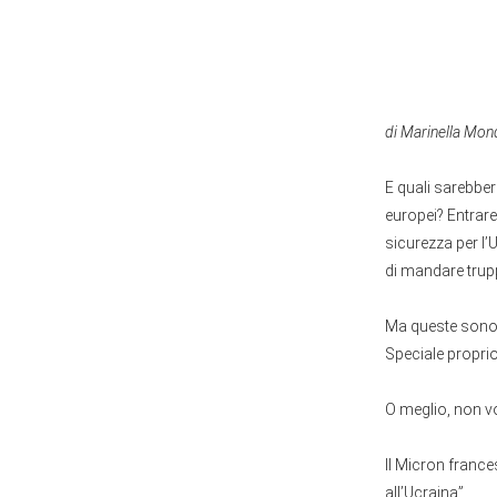
di Marinella Mon
E quali sarebber
europei? Entrare
sicurezza per l’
di mandare trupp
Ma queste sono 
Speciale proprio
O meglio, non v
Il Micron france
all’Ucraina”