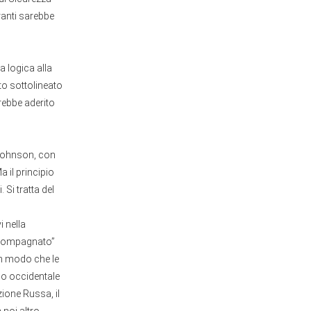
ranti sarebbe
a logica alla
to sottolineato
rebbe aderito
 Johnson, con
 il principio
Si tratta del
i nella
accompagnato”
in modo che le
do occidentale
zione Russa, il