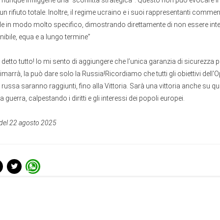
munque infliggerle una "sconfitta strategica". Questo non può evocare in
n rifiuto totale. Inoltre, il regime ucraino e i suoi rappresentanti comme
le in modo molto specifico, dimostrando direttamente di non essere inte
ibile, equa e a lungo termine”
detto tutto! Io mi sento di aggiungere che l’unica garanzia di sicurezza p
rimarrà, la può dare solo la Russia!Ricordiamo che tutti gli obiettivi dell
e russa saranno raggiunti, fino alla Vittoria. Sarà una vittoria anche su q
a guerra, calpestando i diritti e gli interessi dei popoli europei.
del 22 agosto 2025
enti da Dalla Russia