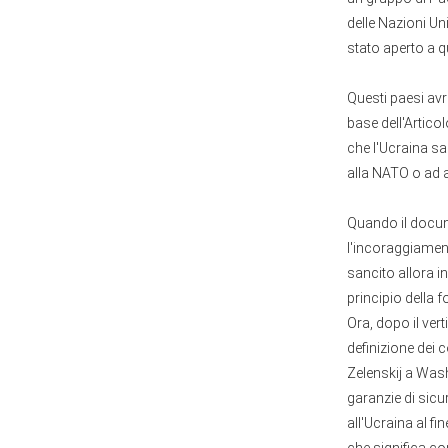
delle Nazioni Un
stato aperto a q
Questi paesi avr
base dell'Artico
che l'Ucraina sa
alla NATO o ad al
Quando il docum
l'incoraggiament
sancito allora i
principio della f
Ora, dopo il ver
definizione dei 
Zelenskij a Was
garanzie di sicu
all'Ucraina al fi