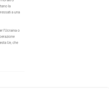
 noi altro
ntano la
ressati a una
er l’Ucraina o
'Operazione
uesta Ue, che