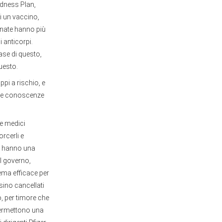
dness Plan,
di un vaccino,
inate hanno più
i anticorpi.
ase di questo,
uesto.
uppi a rischio, e
e le conoscenze
 e medici
orcerli e
on hanno una
el governo,
tema efficace per
ersino cancellati
o, per timore che
 permettono una