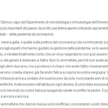
 Qimron, capo del Dipartimento di microbiologia e immunologia dell’Universit
i più importanti del paese, ha scritto una lettera aperta criticando asprament
obale – della pandemia da coronavirus.
ità viene a galla, e quella sulla politica del coronavirus sta cominciando a
dire agli esperti che hanno guidato la gestione della pandemia: ve lo ave
rdo, vi rendete finalmente conto che un virus respiratorio non può essere 
ivo del genere è destinato a fallire. Non lo ammettete, perché non avet
gli ultimi due anni, ma a posteriori è chiaro che avete fallito miseramente 
persino i media stanno già facendo fatica a coprire la vostra vergogna. Vi s
’infezione arriva a ondate che svaniscono da sole, nonostante anni di o
tifiche. Avete insistito nell’attribuire ogni declino di un’ondata esclusiv
 così secondo la vostra falsa propaganda «avete sconfitto la peste». E p
a, e ancora e ancora.
i di ammettere che i test di massa sono inefficaci, nonostante i vostri stess