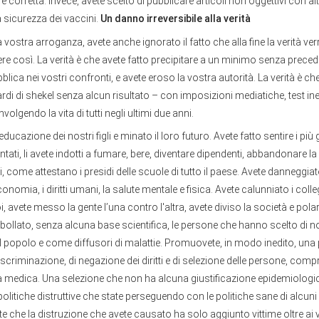
 e corretta. Invece, avete scelto di pubblicare articoli non oggettivi con alti
la sicurezza dei vaccini.
Un danno irreversibile alla verità
a vostra arroganza, avete anche ignorato il fatto che alla fine la verità verr
e così. La verità è che avete fatto precipitare a un minimo senza precede
blica nei vostri confronti, e avete eroso la vostra autorità. La verità è ch
iardi di shekel senza alcun risultato – con imposizioni mediatiche, test ine
nvolgendo la vita di tutti negli ultimi due anni.
’educazione dei nostri figli e minato il loro futuro. Avete fatto sentire i più
ntati, li avete indotti a fumare, bere, diventare dipendenti, abbandonare la
si, come attestano i presidi delle scuole di tutto il paese. Avete danneggiat
onomia, i diritti umani, la salute mentale e fisica. Avete calunniato i coll
, avete messo la gente l’una contro l'altra, avete diviso la società e polar
bollato, senza alcuna base scientifica, le persone che hanno scelto di n
popolo e come diffusori di malattie. Promuovete, in modo inedito, una p
scriminazione, di negazione dei diritti e di selezione delle persone, compr
ta medica. Una selezione che non ha alcuna giustificazione epidemiologi
litiche distruttive che state perseguendo con le politiche sane di alcuni al
 che la distruzione che avete causato ha solo aggiunto vittime oltre ai vu