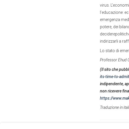
virus. L’economi
l’educazione: ec
emergenza medic
potere, dei bila
deciderepolitich
indirizzarli a ra
Lo stato di emer
Professor Ehud Qi
(Il sito che pubbl
its-time-to-admit
indipendente, ap
non ricevere fina
https://www.ma
User
Consent
Traduzione in ita
Prompt
Focus
Prompt