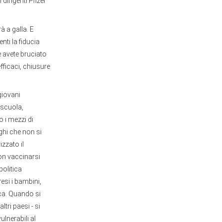
 dirigenti Pfizer
à a galla. E
nti la fiducia
e avete bruciato
fficaci, chiusure
 giovani
 scuola,
o i mezzi di
eghi che non si
izzato il
on vaccinarsi
olitica
esi i bambini,
ca. Quando si
tri paesi - si
lnerabili al