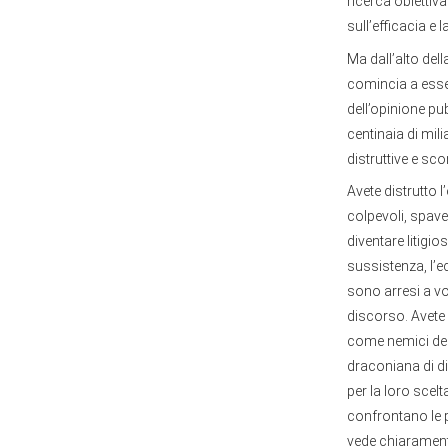
ricerca obiettiva
sull’efficacia e 
Ma dall’alto dell
comincia a esser
dell’opinione pub
centinaia di mil
distruttive e sco
Avete distrutto l
colpevoli, spave
diventare litigio
sussistenza, l’ec
sono arresi a voi
discorso. Avete 
come nemici del 
draconiana di di
per la loro scel
confrontano le po
vede chiaramente