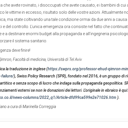
a che avete rovinato, i disoccupati che avete causato, e i bambini di cui 
co le vittime in eccesso, risultato solo delle vostre azioni. Attualmente 
a, ma state coltivando una tale condizione ormai da due anni a causa 
nci e del controllo. L’unica emergenza ora consiste nel fatto che continuat
e e a destinare enormi budget alla propaganda e all’ingegneria psicologi
fforzare il sistema sanitario.
genza deve finire!
mron, Facoltà di medicina, Università di Tel Aviv
ica la traduzione in inglese (
https://swprs.org/professor-ehud-qimron-mini
-failure/
), Swiss Policy Research (SPR), fondato nel 2016, è un gruppo di r
artitico e senza scopo di lucro che indaga sulla propaganda geopolitica. SP
nziamenti esterni se non le donazioni dei lettori. L’originale in ebraico è qui
ko.co.il/news-columns/2022_q1/Article-dfd99ca599e2e71026.htm
).
liano a cura di Marinella Correggia