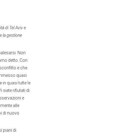
à di Tel Aviv e
e la gestione
 palesarsi. Non
vamo detto. Con
sconfitto e che
e ammesso quasi
in quasi tutte le
iete rifiutati di
sservazioni e
amente alle
oi di nuovo
i piani di