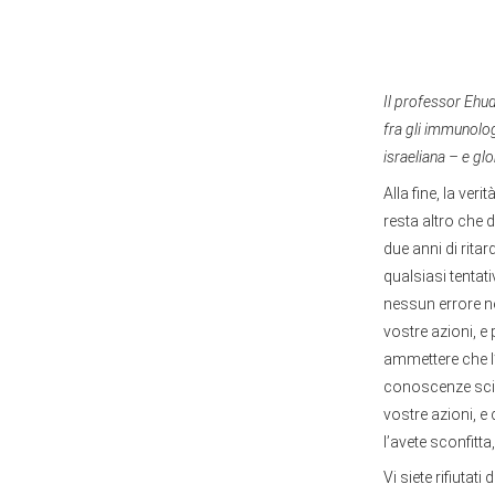
Il professor Ehud
fra gli immunolog
israeliana – e gl
Alla fine, la ver
resta altro che 
due anni di rita
qualsiasi tentat
nessun errore ne
vostre azioni, e 
ammettere che l
conoscenze scien
vostre azioni, e
l’avete sconfitt
Vi siete rifiutat