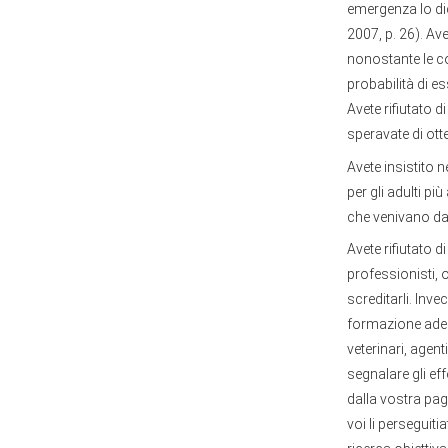
emergenza lo di
2007, p. 26). Ave
nonostante le c
probabilità di es
Avete rifiutato 
speravate di ott
Avete insistito n
per gli adulti p
che venivano dal
Avete rifiutato d
professionisti, o
screditarli. Inv
formazione adegu
veterinari, agent
segnalare gli effe
dalla vostra pagi
voi li perseguit