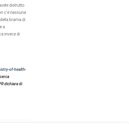
avete distrutto
non c’è nessuna
della brama di
e a
ca invece di
stry-of-health-
icerca
R dichiara di
: