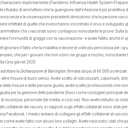
chiarassero esplicitamente (Pandemic Influenza Health System Prepare
te rifiutato di ammettere che la guarigione dall’infezione è più protettiva 
onoscenze e le osservazioni precedenti dimostrino che le persone vacc
sere infettate di quelle che invece hanno incontrato il virus e sviluppato gl
di ammettere che i vaccinati sono contagiosi nonostante le prove. Sulla b
enere l’immunità di gregge con la vaccinazione - e avete fallito anche in q
ell’ignorare il fatto che la malattia è decine di volte più pericolosa per i gr
iù anziani, che per i giovani che non sono nei gruppi a rischio, nonostant
la Cina già nel 2020.
i adottare la
Dichiarazione di Barrington
, firmata da più di 60.000 scienziati
 altre misure di buon senso. Avete scelto di ridicolizzarli, calunniarli, dist
ece delle misure e delle persone giuste, avete scelto professionisti che n
ata per la gestione delle pandemie (fisici come consiglieri principali d
i di sicurezza, personale dei media, e così via). Non avete istituito un sis
tti collaterali dei vaccini, e i rapporti sugli effetti collaterali sono stati p
na Facebook. I medici evitano di collegare gli effetti collaterali al vaccin
iate come avete fatto con alcuni loro colleghi. Avete nascosto i dati che