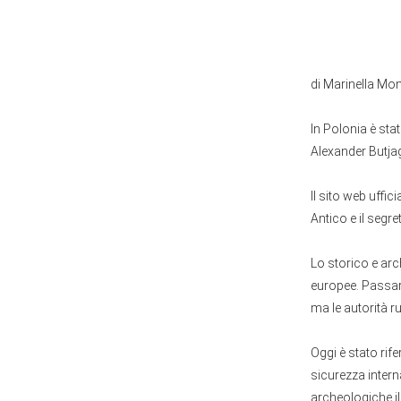
di Marinella Mo
In Polonia è sta
Alexander Butjag
Il sito web uffi
Antico e il seg
Lo storico e ar
europee. Passare 
ma le autorità r
Oggi è stato rife
sicurezza intern
archeologiche ill