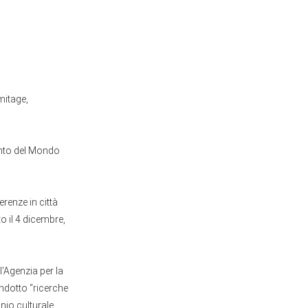
mitage,
mento del Mondo
renze in città
to il 4 dicembre,
l'Agenzia per la
ondotto “ricerche
onio culturale