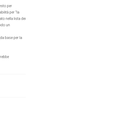
esto per
ilità per "la
to nella lista dei
ondo un
 da base per la
trebbe