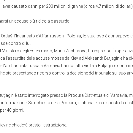
i aver causato danni per 200 milioni di grivne (circa 4,7 milioni di dollari)
narsi un'accusa più ridicola e assurda.
rdaš, l'Incaricato d'Affari russo in Polonia, lo studioso è consapevole 
se contro di lui.
l Ministero degli Esteri russo, Maria Zacharova, ha espresso la speranz
a l'assurdità delle accuse mosse da Kiev ad Aleksandr Butjagin e ha dic
ell'ambasciata russa a Varsavia hanno fatto visita a Butjagin e sono in 
e sta presentando ricorso contro la decisione del tribunale sul suo arr
utjagin è stato interrogato presso la Procura Distrettuale di Varsavia, ma 
i informazione. Su richiesta della Procura, il tribunale ha disposto la cus
per 40 giorni.
iev ne chiederà presto l'estradizione.