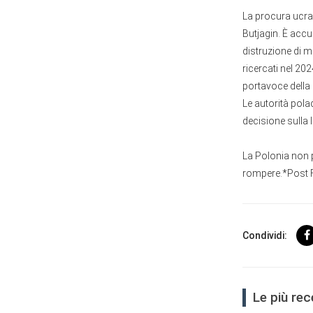
La procura ucrai
Butjagin. È accu
distruzione di mo
ricercati nel 20
portavoce della 
Le autorità pola
decisione sulla l
La Polonia non p
rompere.*Post 
Condividi:
Le più rec
User