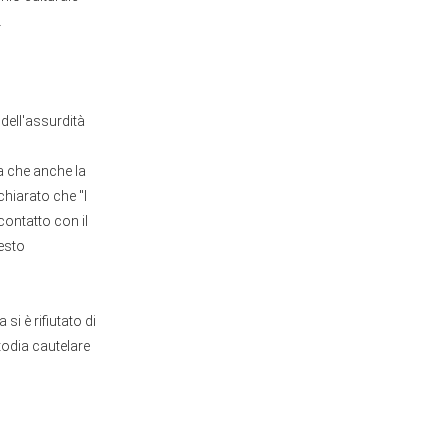
.
dell'assurdità
a che anche la
hiarato che "I
contatto con il
esto
si è rifiutato di
todia cautelare