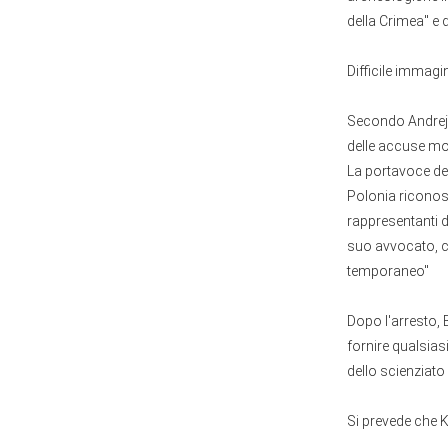
della Crimea" e d
Difficile immagi
Secondo Andrej O
delle accuse mos
La portavoce de
Polonia riconosc
rappresentanti d
suo avvocato, ch
temporaneo"
Dopo l'arresto, B
fornire qualsias
dello scienziato 
Si prevede che K