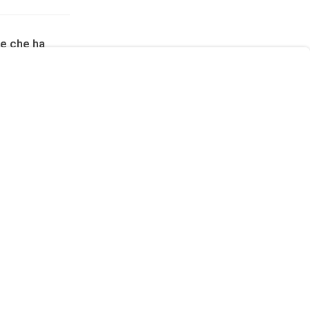
te che ha
ilasciata dalla
ta l'Europa)