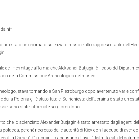
ndaini*
to arrestato un rinomato scienziato russo e alto rappresentante dell'Her
in.
ciale dell'Hermitage afferma che Aleksandr Butjagin è il capo del Diparti
retario della Commissione Archeologica del museo.
cheologo, stava tornando a San Pietroburgo dopo aver tenuto varie confe
dalla Polonia gli è stato fatale. Su richiesta dell'Ucraina è stato arresta
usse sono state informate sei giorni dopo.
rito che lo scienziato Alexander Butjagin è stato arrestato dagli agenti del
a polacca, perché ricercato dalle autorità di Kiev con l'accusa di aver c
egali in Crimea”. Gli ucraini lo accusano di aver “distrutto siti del patrim