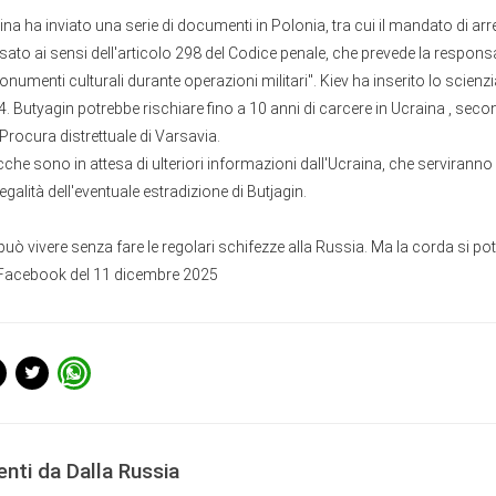
na ha inviato una serie di documenti in Polonia, tra cui il mandato di arr
sato ai sensi dell'articolo 298 del Codice penale, che prevede la responsab
numenti culturali durante operazioni militari". Kiev ha inserito lo scienzia
24. Butyagin potrebbe rischiare fino a 10 anni di carcere in Ucraina , sec
Procura distrettuale di Varsavia.
cche sono in attesa di ulteriori informazioni dall'Ucraina, che serviranno
egalità dell'eventuale estradizione di Butjagin.
uò vivere senza fare le regolari schifezze alla Russia. Ma la corda si po
Facebook del 11 dicembre 2025
enti da Dalla Russia