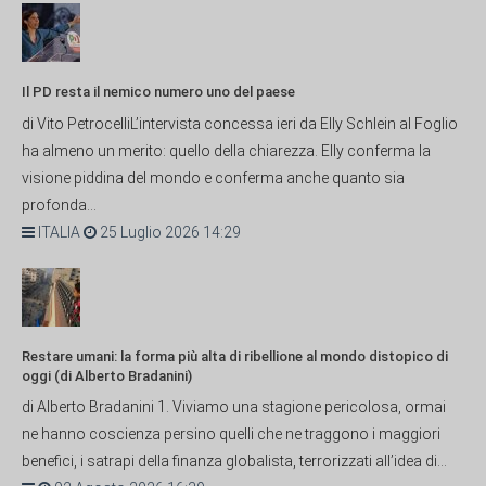
Il PD resta il nemico numero uno del paese
di Vito PetrocelliL’intervista concessa ieri da Elly Schlein al Foglio
ha almeno un merito: quello della chiarezza. Elly conferma la
visione piddina del mondo e conferma anche quanto sia
profonda...
ITALIA
25 Luglio 2026 14:29
Restare umani: la forma più alta di ribellione al mondo distopico di
oggi (di Alberto Bradanini)
di Alberto Bradanini 1. Viviamo una stagione pericolosa, ormai
ne hanno coscienza persino quelli che ne traggono i maggiori
benefici, i satrapi della finanza globalista, terrorizzati all’idea di...