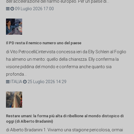
dell'accelerazione del riarmo europeo. Per un paese di...
09 Luglio 2026 17:00
Il PD resta il nemico numero uno del paese
di Vito PetrocelliL’intervista concessa ieri da Elly Schlein al Foglio
ha almeno un merito: quello della chiarezza. Elly conferma la
visione piddina del mondo e conferma anche quanto sia
profonda...
ITALIA
25 Luglio 2026 14:29
Restare umani: la forma più alta di ribellione al mondo distopico di
oggi (di Alberto Bradanini)
di Alberto Bradanini 1. Viviamo una stagione pericolosa, ormai