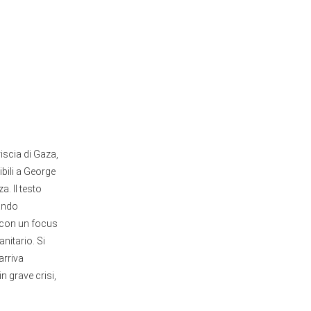
iscia di Gaza,
ibili a George
a. Il testo
zando
i, con un focus
nitario. Si
arriva
 grave crisi,