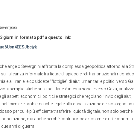
Severgnini
3 giorni in formato pdf a questo link:
ua6Usn4EESJbcjyk
ichelangelo Severgnini affronta la complessa geopolitica attorno alla Str
ull'alleanza informale tra figure di spicco e reti transnazionali riconduc
a e all'Iran e le cosiddette “flottiglie” di aiuti umanitari e politici verso Gaz
ioni semplicistiche sulla solidarietà internazionale verso Gaza, analiz
gli aspetti economici, politici e strategici che regolano l’invio degli aiut
e inefficienze e problematiche legate alla canalizzazione del sostegno uma
dosso per cui è più efficiente trasferire liquidità digitale, non solo perché 
la popolazione, ma anche perché contribuisce a sostenere un’economia in
e due anni di guerra.