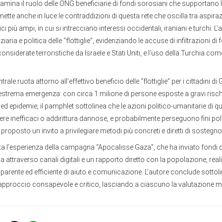
mina il ruolo delle ONG beneficiarie di fondi
sorosiani
che supportano le
ette anche in luce le contraddizioni di questa rete che oscilla tra aspiraz
ci più ampi, in cui si intrecciano interessi occidentali, iraniani e turchi. L
ziaria e politica delle “flottiglie”, evidenziando le accuse di infiltrazioni di 
onsiderate terroristiche da Israele e Stati Uniti, e l’uso della Turchia com
rale ruota attorno all’effettivo beneficio delle “flottiglie” per i cittadini d
 estrema emergenza: con circa 1 milione di persone esposte a gravi risch
ed epidemie, il pamphlet sottolinea che le azioni politico-umanitarie di qu
ere inefficaci o addirittura dannose, e probabilmente perseguono fini poli
proposto un invito a privilegiare metodi più concreti e diretti di sostegno
nta l’esperienza della campagna “Apocalisse Gaza”, che ha inviato fondi d
scia attraverso canali digitali e un rapporto diretto con la popolazione, re
parente ed efficiente di aiuto e comunicazione. L’autore conclude sottol
approccio consapevole e critico, lasciando a ciascuno la valutazione mo