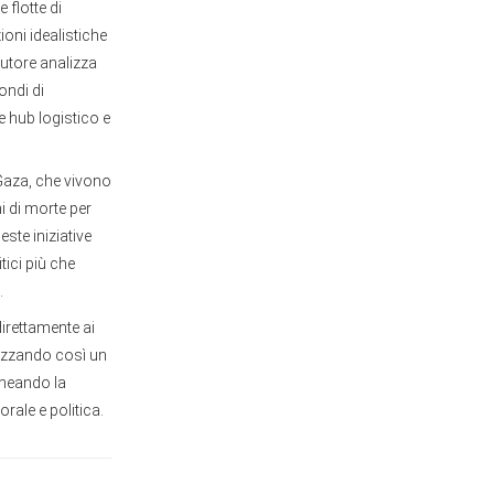
 flotte di
ioni idealistiche
’autore analizza
fondi di
e hub logistico e
i Gaza, che vivono
i di morte per
este iniziative
tici più che
.
irettamente ai
alizzando così un
ineando la
rale e politica.