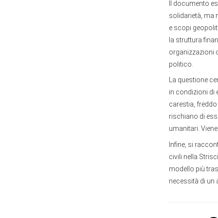
Il documento esa
solidarietà, ma m
e scopi geopoliti
la struttura finan
organizzazioni c
politico.
La questione cent
in condizioni di
carestia, freddo 
rischiano di ess
umanitari. Viene 
Infine, si racco
civili nella Stri
modello più tras
necessità di un 