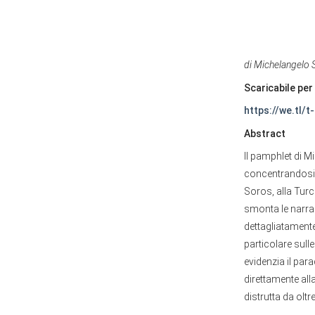
di Michelangelo 
Scaricabile per 
https://we.tl/t-
Abstract
Il pamphlet di M
concentrandosi s
Soros, alla Turchi
smonta le narraz
dettagliatamente 
particolare sull
evidenzia il para
direttamente al
distrutta da oltr