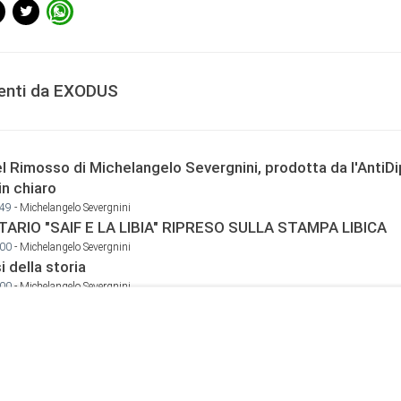
centi da EXODUS
el Rimosso di Michelangelo Severgnini, prodotta da l'AntiD
in chiaro
:49
- Michelangelo Severgnini
ARIO "SAIF E LA LIBIA" RIPRESO SULLA STAMPA LIBICA
:00
- Michelangelo Severgnini
i della storia
:00
- Michelangelo Severgnini
ua è finita, andate in Guerra
8:00
- Michelangelo Severgnini
o israeliano per una nuova (imminente) Nakba a Gaza
5:00
onianze esclusive da Gaza. “Continueremo a far sentire la