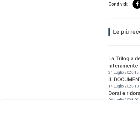
Condividi:
Le più re
La Trilogia d
interamente 
24 Luglio 2026 15
User
IL DOCUMENT
Consent
14 Luglio 2026 10
Prompt
Dorsi e ridors
Focus
06 Luglio 2026 08
Prompt
Gaza: La Treg
29 Maggio 2026 1
Ecco il pian
16 Maggio 2026 1
Nuove testim