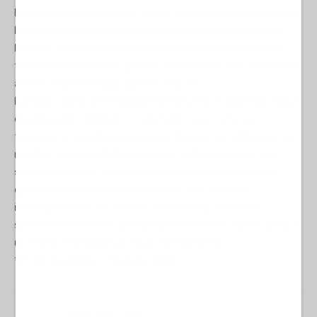
Non è avvenuto nulla di tutto questo. Perché non poteva avvenire.
Il Consiglio di Sicurezza è rimasto paralizzato: l’Occidente ha
bloccato le risoluzioni dell’Assemblea che riconoscevano la
fondatezza delle preoccupazioni della Russia. E così il mondo ha
assistito impotente al progredire della crisi.
La mia proposta di rifondazione dell’Onu non è utopistica. Nasce
da chi ha visto dall’interno come funziona (e come non
funziona) la massima espressione del sistema multilaterale. La
mia Onu abolisce il diritto di veto che mette alcuni paesi al di
sopra della legalità internazionale. Conferisce all’Assemblea
generale il potere di riflettere la volontà della comunità
internazionale nel suo insieme, mette fine agli effetti della
spartizione del mondo avvenuta a Yalta nel 1945. Apre la porta di
un mondo multipolare più equo e democratico.
*Il Fatto Quotidiano | 10 giugno 2026