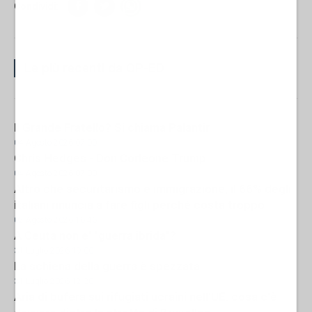
Condividi:
Le più recenti da OP-ED
Il Grande Fratello? Si chiama Palantir
04 Agosto 2026 07:00
Chris Hedges - Don Corleone Trump
04 Agosto 2026 07:00
Altro che securitarismo e immigrazione, il 66% degli
italiani rinuncia a fare figli perché costa troppo
02 Agosto 2026 16:46
A Ceuta non e' "guerra ibrida"?
31 Luglio 2026 19:00
La schiena della guerra è spezzata
31 Luglio 2026 12:30
Aria di bufera sui rifugiati ucraini nell'UE: cosa c'è