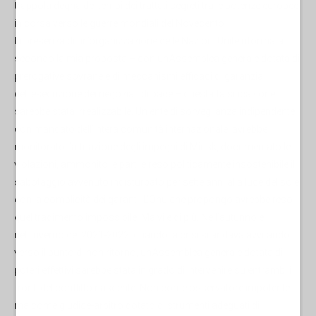
trappola degna dei tempi dei trattati segreti tra le potenze europee
in corsa verso le guerre mondiali del Novecento
In presenza di un’organizzazione delle Nazioni Unite riformata
secondo la mia proposta – con un’Assemblea generale dotata di
prerogative sovrane e di meccanismi efficaci di garanzia
dell’esecuzione dei negoziati di pace – questa falsificazione
sarebbe stata irrealizzabile. Un ente di sorveglianza indipendente,
con mandato dell’intera comunità internazionale, avrebbe
monitorato l’attuazione degli impegni di Minsk, documentato le
violazioni, ammonito le parti e reso politicamente insostenibile il
sabotaggio avvenuto indisturbato per sette anni alla luce del sole,
con la complicità dei garanti. L’Onu che propongo avrebbe reso
quel tradimento impossibile. Ma vi è di più. Nell’autunno e
nell’inverno del 2021-2022, quando la crisi si andava avvitando
verso il punto di non ritorno, un’Assemblea generale dotata di
poteri effettivi sarebbe stata in grado di intervenire su entrambi i
fronti del conflitto nascente. Non come osservatore impotente,
ma come giudice-arbitro dotato di strumenti adeguati di