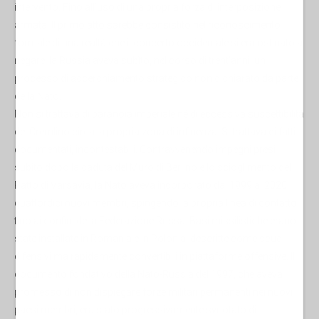
intervento. Fino all’uso di una propria forza di interposizione
armata. Il primo atto sarebbe consistito nel riconoscimento
formale di una realtà che il concerto occidentale si era ostinato a
negare: la Russia aveva subìto, nel corso di trent’anni, un
processo di accerchiamento strategico non dichiarato da parte
della Nato.
Non si trattava di paranoia imperiale né di eccessiva suscettibilità
del Cremlino circa la propria zona di influenza. Si trattava di fatti
documentati, incontestabili. Contravvenendo impegni presi
subito dopo la caduta del Muro di Berlino e lo scioglimento del
Patto di Varsavia, la Nato aveva incorporato dal 1999 al 2020
quattordici nuovi membri, spingendo la propria linea di contatto
fino ai confini della Federazione Russa. Basi missilistiche erano
state installate in Romania e in Polonia, descritte come scudi
difensivi ma rapidamente convertibili in piattaforme offensive. Il
documento fondativo della Nato-Russia del 1997, che aveva
promesso di non dispiegare forze militari permanenti nei nuovi
paesi membri, era stato progressivamente svuotato di