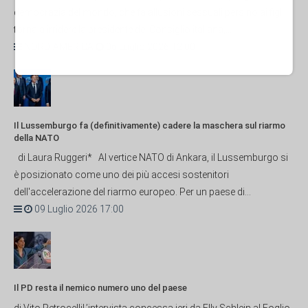
democrazia del mondo, che fa allusioni sessuali persino ai figli,
torna a irridere la presidente del Consiglio italiana,...
NORD-AMERICA
06 Luglio 2026 12:00
Il Lussemburgo fa (definitivamente) cadere la maschera sul riarmo
della NATO
di Laura Ruggeri* Al vertice NATO di Ankara, il Lussemburgo si
è posizionato come uno dei più accesi sostenitori
dell'accelerazione del riarmo europeo. Per un paese di...
09 Luglio 2026 17:00
Il PD resta il nemico numero uno del paese
di Vito PetrocelliL’intervista concessa ieri da Elly Schlein al Foglio