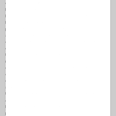
contenuto. E nel 2008, al vertice di Bucarest, era stata formulata
la promessa – rivelatasi una scintilla – che un giorno anche
l’Ucraina e la Georgia avrebbero fatto parte dell’Alleanza.
Era una strategia deliberata, orchestrata da Washington e subìta
passivamente da un’Europa che aveva abdicato alla propria
autonomia strategica e aveva mascherato l’espansione Nato
con una parallela, innocente, politica di allargamento verso Est
dell’Unione europea.
Un’aggressione silenziosa, al rallentatore: non con i carri armati,
ma con i trattati, le basi, i memorandum, le mappe che si
coloravano di blu verso est. La Russia aveva protestato per
decenni – con Putin che aveva denunciato esplicitamente, fin dal
discorso di Monaco del 2007, l’accerchiamento – e nessuno
aveva risposto.
Un’Assemblea generale sovrana avrebbe rotto quel silenzio.
Avrebbe potuto adottare una risoluzione che riconoscesse la
legittimità delle preoccupazioni della Federazione russa per la
propria sicurezza. Avrebbe invitato le forze Nato a formulare una