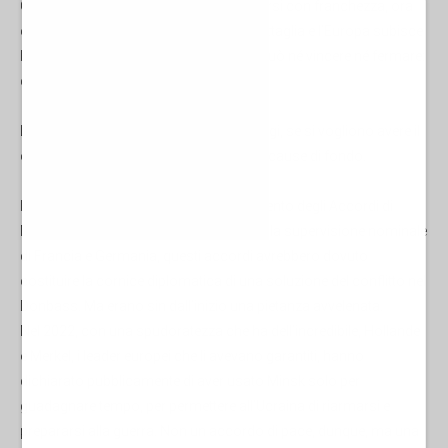
C’è una domanda che vale la pena di porsi con franchezza, ora
che l’Ucraina è ridotta a un campo di battaglia e l’Europa subisce
le conseguenze di una guerra che non può né vincere né fermare:
questa catastrofe era evitabile?
La risposta è sì. Ed è evitabile ancora oggi, se si vogliono avere il
coraggio e l’onestà di riflettere sulle sue cause di fondo.
Il punto di partenza più recente è il fallimento degli Accordi di
Minsk. Firmati nel 2014 e nel 2015 sotto la supervisione nominale
di Francia e Germania, questi accordi avrebbero dovuto
costituire la cornice diplomatica di una soluzione del conflitto nel
Donbass. Ma erano sin dall’inizio una pietanza avvelenata.
Nel 2022, con una spudoratezza che ha dell’incredibile, Hollande
e Merkel, i leader europei che li avevano garantiti, hanno
dichiarato pubblicamente di aver usato Minsk solo per
guadagnare tempo, per permettere all’Ucraina di riarmarsi e
prepararsi alla guerra. Non un accordo di pace, dunque, ma una