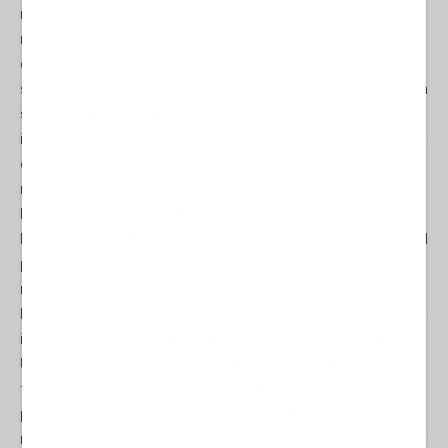
risposta coerente con il principio dell’indivisibilità della sicurezza
nazionale di ogni Stato membro. Principio sancito dalla Carta
delle Nazioni Unite e dalla Dichiarazione di Helsinki del 1975
secondo cui la sicurezza di uno Stato non può essere costruita a
spese della sicurezza di un altro. Quel principio era stato
invocato dall’Occidente per decenni, ma solo quando aveva fatto
comodo alle potenze euroatlantiche. Un’Assemblea generale
rifondata lo avrebbe applicato senza eccezioni, anche quando
l’imputato fosse stata la Nato.
Ma il riconoscimento delle ragioni russe avrebbe costituito solo il
primo lato dell’equazione. Il secondo sarebbe stato un monito
rivolto a Mosca: le vostre preoccupazioni di sicurezza possono
legittimare una risposta proporzionata, non un’invasione. Il diritto
internazionale consente mezzi di azione adeguati a questi casi.
Un’operazione militare circoscritta alle regioni del Donbass,
fondata sul diritto di autodifesa e sulla protezione delle
popolazioni russofone soggette dal 2014 a bombardamenti
ripetuti e documentati dall’Osce, si sarebbe collocata in una zona