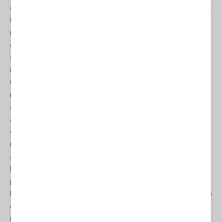
giuridicamente controversa ma non priva di solide giustificazioni.
Un’invasione su larga scala del territorio ucraino, il
rovesciamento del governo di Kiev, l’occupazione militare di
centinaia di migliaia di chilometri quadrati, no. Quella sarebbe
stata, e fu, qualcosa di diverso: una guerra vera e propria,
incompatibile con una lettura difensiva del diritto internazionale.
Questa distinzione – espressa non da Washington né da Mosca,
ma dalla voce autorevole e imparziale dell’Assemblea generale –
avrebbe avuto un peso che nessuna dichiarazione unilaterale
avrebbe potuto possedere. Avrebbe offerto a Putin una via
d’uscita del tutto percorribile: le tue apprensioni sono
riconosciute, i tuoi nemici sono stati convenientemente
ammoniti, il mondo ti dà ragione sulla Nato, ma non ti dà carta
bianca per la guerra totale. E avrebbe offerto all’Ucraina e ai suoi
protettori occidentali un messaggio netto: l’espansione della
Nato verso Est, l’uso di Minsk come inganno, il riarmo accelerato
dell’Ucraina, il diniego sistematico delle ansie e delle proteste
russe, vi hanno resi i responsabili ultimi di questa crisi.