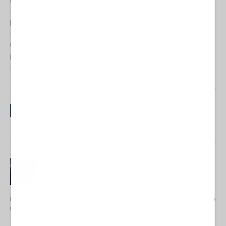
davvero dietro la stretta di Bruxelles
31 Luglio 2026 12:30
Le favolette dei Milei italiani (di Alessandro Volpi)
31 Luglio 2026 12:00
Ceuta, 3 punti fermi per evitare confusioni
ideologiche (di Andrea Zhok)
31 Luglio 2026 12:00
- Andrea Zhok
On Fire
Ma perché Donald Trump continua ad insultare l'Italia? La risposta è
molto semplice
di Alessandro Volpi* L'ineffabile presidente della più grande