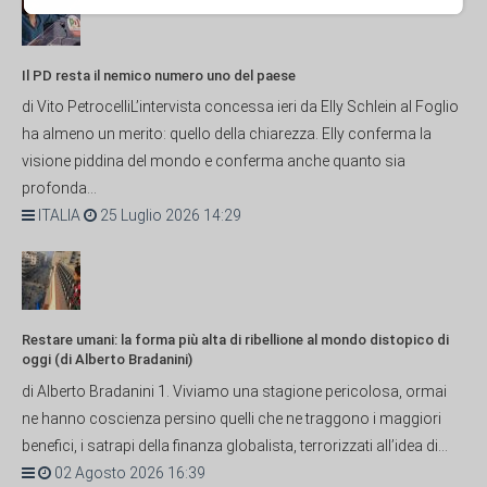
Il PD resta il nemico numero uno del paese
di Vito PetrocelliL’intervista concessa ieri da Elly Schlein al Foglio
ha almeno un merito: quello della chiarezza. Elly conferma la
visione piddina del mondo e conferma anche quanto sia
profonda...
ITALIA
25 Luglio 2026 14:29
Restare umani: la forma più alta di ribellione al mondo distopico di
oggi (di Alberto Bradanini)
di Alberto Bradanini 1. Viviamo una stagione pericolosa, ormai
ne hanno coscienza persino quelli che ne traggono i maggiori
benefici, i satrapi della finanza globalista, terrorizzati all’idea di...
02 Agosto 2026 16:39