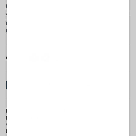
https://politnavigator.news/gde-genocid-kakojj-karabakh-glava-
armyanskogo-mid-steletsya-pered-turkami-v-ugodu-zapadu.html
https://politnavigator.news/es-treboval-ot-tbilisi-povtorit-
krovavuyu-avantyuru-saakashvili-gruzinskijj-politik.html
Condividi:
Le più recenti da IN PRIMO PIANO
L'odio dei nazi-nazionalisti polacchi per i nazi-
banderisti ucraini
06 Agosto 2026 08:30
- Fabrizio Poggi
Il turismo di massa e i "risvegli" del Corriere della