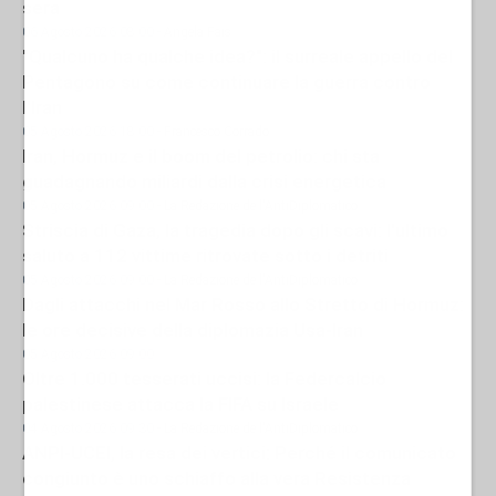
sera
06 Agosto 2026 08:00
- Angela Fais
"Qualcuno ha qualche idea?": il surreale appello del
Pentagono su come continuare la guerra contro
l'Iran
05 Agosto 2026 18:00
- Francesco Corrado
Iran, Hormuz e il boom del petrolio: chi sta
guadagnando miliardi dalla crisi energetica
05 Agosto 2026 09:00
- La Redazione de l'AntiDiplomatico
Striscia di Gaza, la tragedia dopo gli scavi: l'ultimo
saluto a 112 vittime ritrovate sotto i detriti
05 Agosto 2026 09:00
- La Redazione de l'AntiDiplomatico
Dagli attacchi nel Mar Rosso allo Stretto di Hormuz:
le ore decisive della diplomazia Usa-Iran
05 Agosto 2026 09:00
Oltre 1.000 tesserati uccisi: la Federcalcio
palestinese attacca la FIFA su Israele
04 Agosto 2026 09:30
- La Redazione de l'AntiDiplomatico
ANPI-UCEI, la resa dei vertici: Perché il comunicato
congiunto è uno schiaffo alla vera Resistenza