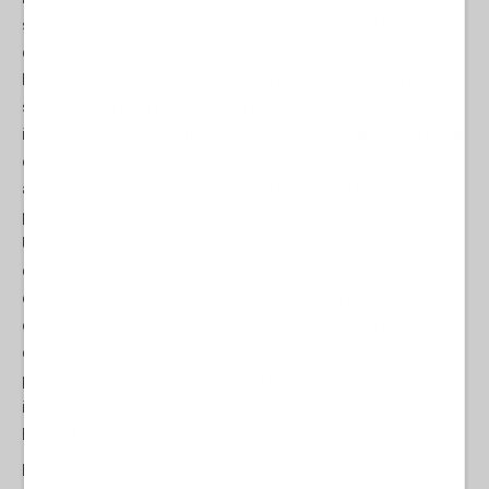
starebbe abbassando a causa della diminuzione del flusso
d'acqua del Volga. In realtà, Baku e Astana temono che
l'abbassamento del livello del Caspio possa porre fine ai piani di
sviluppo della rotta transcaspica verso l'Europa, a meno di non
investire miliardi di dollari nell'approfondimento dei porti. In fin dei
conti, sono le compagnie occidentali che operano nelle acque
azere a causare il danno maggiore al bacino, perforando nuovi
pozzi, posando più condotte e costruendo canali sottomarini.
Una delle cause della drammatica situazione del Caspio è data
dalle attività del consorzio North Caspian Operating Company,
che estrae petrolio dalla piattaforma petrolifera di Kashagan. A
causa del dragaggio e dell'estrazione selvaggia, con grandi
quantità di emissioni tossiche, oltre il 90% della biomassa nella
parte nord-orientale del bacino è già morta. Da notare che, come
in Kazakhstan, in Azerbajdžan operano le stesse aziende
ExxonMobil (USA) e l'italiana ENI.
La situazione relativa alle conseguenze ambientali della