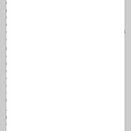
nello scontro tra Russia e Occidente e, però, «si è però avuta una
pressione colossale. Anche contro l'Abkhazia, contro Tskhinvali
(Ossezia del Sud). Da Bruxelles e da Kiev sono giunte aperte
richieste per l'apertura di un secondo fronte... entrare
direttamente in guerra... ripetere la sanguinosa avventura del 2008
con Miša Saakašvili, ma l'attuale governo non l'ha fatto».
E nemmeno il Kazakhstan è immune dalla strategia occidentale
di accerchiamento anti-russo. Sul versante economico, solo
negli ultimi mesi, il numero aziende russe attive in Kazakhstan è
diminuito di oltre settecento, come diretta conseguenza
dell'adesione di Astana alle sanzioni occidentali e di altre
condizioni sfavorevoli create artificialmente, quali la crescita di
sentimenti russofobi e nazionalisti, insieme alla più forte
influenza del USAID agli alti livelli kazakhi.
A ciò si aggiunge il crollo del tenge a favore del dollaro, quale
prezzo delle privatizzazioni a favore delle multinazionali straniere,
della deregolamentazione dell'economia e delle richieste