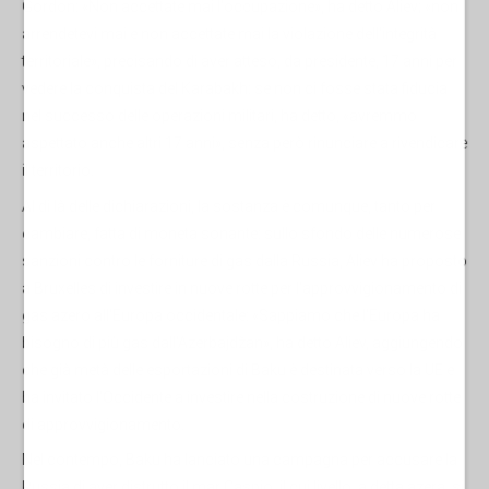
Gordon: «Non accettate mai l'occupazione», ha detto Aliev; «non
arrendetevi mai e non accettate mai la violazione dell'integrità
territoriale», precisando di aver atteso, da presidente, 17 anni per
vedere la conquista del Karabakh: se non ci fosse stata fiducia
nel successo delle operazioni militari, ha detto, «avremmo
aspettato anche altri 17 anni», senza però rinunciare a rivendicare
il territorio.
Al di là delle dichiarazioni, la sostanza è comunque, tanto per
cambiare, fatta di moneta sonante: sullo sfondo delle numerose
sanzioni contro le forniture di gas dalla Russia, Aliev ha proposto
a Bruxelles di investire in nuove rotte per l'approvvigionamento di
gas azero all'Europa occidentale: «Sappiamo che l'Europa ha
bisogno di più gas dall'Azerbajdžan», ha detto Aliev, aggiungendo
che già metà delle esportazioni di Baku è destinata verso la UE e
ha invitato l'Occidente a investire nella costruzione di nuove rotte
di approvvigionamento.
Nel contempo, Baku ha lanciato una campagna per accusare la
Russia di aver distrutto il mar Caspio, il cui livello, a detta azera, si