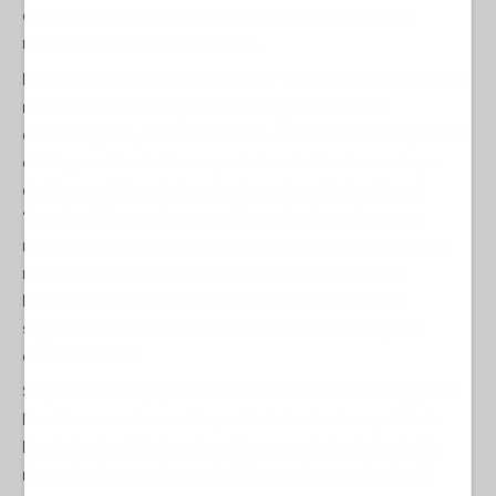
estremamente ostile, quindi Mosca deve tener presenti le
minacce che arrivano dal Caspio».
Non va d'altronde dimenticato che la Turchia aveva a suo tempo
minacciato di entrare apertamente in guerra a fianco
dell'Azerbajdžan, se l'esercito russo avesse difeso la Repubblica
del Nagorno-Karabakh: una posizione rivelatasi un sostegno
decisivo per Baku, più importante persino della fornitura di
“Bayraktar”. Questo è quanto afferma il colonnello azero a
riposo Il'ham Ismail, che non esclude il dispiegamento di basi
militari turche in Azerbajdžan. Ismail ha anche detto che
l'Azerbajdžan non è un alleato strategico di Mosca e sta
segretamente fornendo assistenza all'Ucraina nella guerra
contro la Russia.
Su questo terreno, il presidente azero Il'ham Aliev ha suggerito a
Kiev di non accettare mai la perdita dei territori occupati dalla
Russia. Lo ha detto durante un forum mediatico in Karabakh,
rispondendo a una domanda dell'estremista ucraino Dmitrij