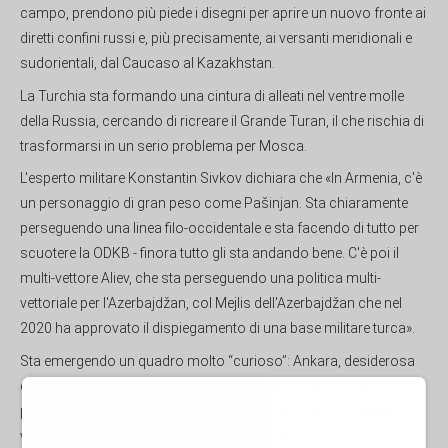
campo, prendono più piede i disegni per aprire un nuovo fronte ai
diretti confini russi e, più precisamente, ai versanti meridionali e
sudorientali, dal Caucaso al Kazakhstan.
La Turchia sta formando una cintura di alleati nel ventre molle
della Russia, cercando di ricreare il Grande Turan, il che rischia di
trasformarsi in un serio problema per Mosca.
L'esperto militare Konstantin Sivkov dichiara che «In Armenia, c'è
un personaggio di gran peso come Pašinjan. Sta chiaramente
perseguendo una linea filo-occidentale e sta facendo di tutto per
scuotere la ODKB - finora tutto gli sta andando bene. C'è poi il
multi-vettore Aliev, che sta perseguendo una politica multi-
vettoriale per l'Azerbajdžan, col Mejlis dell'Azerbajdžan che nel
2020 ha approvato il dispiegamento di una base militare turca».
Sta emergendo un quadro molto “curioso”: Ankara, desiderosa
di costruire un grande Turkostan, ex Turan, ha già trovato un
punto d'appoggio nella persona di Nikol Pašinjan, che gravita
verso Azerbajdžan e Turchia, con cui sta attivamente