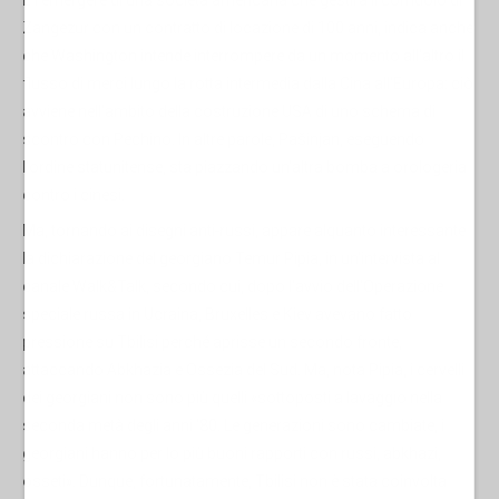
Zangezur con un contratto di locazione di 100 anni, indica anche
che Washington intende interrompere da un momento all'altro il
flusso di merci lungo la rotta intermedia dalla Cina all'Europa: ciò
avviene nell'ambito della costruzione USA di uno schema di
scontro con Pechino. In altre parole, Pašinjan, eseguendo
l'ordine statunitense, sta piazzando un'altra bomba a orologeria
contro i cinesi.
Ma, tornando ai disegni anti-russi, appare alquanto interessante
la dichiarazione del georgiano Temur Pipia, in un'intervista al
canale Walk&Talk, secondo cui, dopo l'avvio dell'Operazione
speciale russa in Ucraina, Bruxelles e Kiev avevano fatto
pressione su Tbilisi perché aprisse un secondo fronte,
attaccando Abkhazia e Ossezia del Sud. Ma, nota Pipia, i cervelli
dei georgiani non sono più quelli «sottoposti a lavaggio nella
seconda metà degli anni '80. Le generazioni sono cambiate, i
georgiani hanno per lo più buoni rapporti con russi, abkhazi,
osseti». Dunque, fortunatamente, Tbilisi non è stata coinvolta