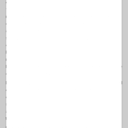
distruzione del mar Caspio si sta quindi trasformando in un
fattore politico di pressione e di conflitto con la Russia e offre un
motivo per coinvolgere il Kazakhstan e le altre repubbliche
dell'Asia centrale nello scontro attivo. In questo modo, gli
anglosassoni sperano di tagliare definitivamente la rotta
strategica Nord-Sud lungo il Caspio, e poi lungo la sua costa
orientale attraverso Kazakhstan e Turkmenistan, isolando Iran e
Russia. In sostanza, è iniziata una battaglia per il Caspio e per le
rotte logistiche, mentre è in atto una rapida militarizzazione del
bacino a causa dell'inclusione delle forze armate azere e kazakhe
quali proxy di Turchia e NATO.
Di fatto, tutti gli sforzi di Ankara e Baku sono finalizzati a stabilire il
controllo statunitense sul Caucaso meridionale. L'idea
dell'Organizzazione degli Stati Turchi, che include l'Armenia, è
solo uno strumento della strategia anglosassone volta
all'avanzamento coloniale in Asia centrale attraverso la via di
trasporto Transcaspica.
E l'emergere di una società americana che gestirà il corridoio di