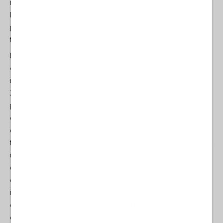
immaginano come un enorme stato governato dai turchi...
Pertanto, la questione del corridoio di Zangezur è fondamentale
per loro». Nadein-Raevskij evidenzia anche come l'Occidente
trami per coinvolgere nei propri disegni Azerbajdžan e Armenia.
Dunque, sostiene Aleksej Živov, a causa della posizione azera
ostile, la Russia dovrà mantenere un consistente contingente
militare nella regione del Caspio. Era chiaro da tempo, afferma
Živov, che, per il suo orientamento multivettoriale e la sua
posizione filo-turca, Baku si stesse allontanando dalla Russia,
così come ha attivamente sostenuto l'Ucraina fin dai primi giorni
del conflitto. È ovvio che la Russia non avrà più un confine
tranquillo nella regione e deve prepararvisi. Come minimo, ci sarà
un aumento della militarizzazione azera del bacino del Caspio e,
di conseguenza, Mosca «dovrà mantenere le necessarie forze di
copertura... tanto più che l'Azerbajdžan si è già dichiarato parte
integrante del blocco anti-russo. È chiaro che la Turchia non è un
concorrente diretto politico-militare. Ma in generale, lo schema è
chiaro: l'asse Turchia-Ucraina-Azerbajdžan-Gran Bretagna è