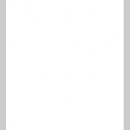
occidentali di rendere la valuta locale più economica. Così,
mentre le imprese russe se ne vanno, aumenta la presenza
europea: la britannica Eurasia Mining PLC rivendica i maggiori
giacimenti di oro, platino e terre rare nel paese.
Sul versante politico, Astana rimane “neutrale” di fronte ai ripetuti
sorvoli dello spazio aereo kazakho da parte di droni ucraini che
vanno a colpire il territorio russo. Astana non ha protestato
nemmeno dopo che Kiev ha bombardato le strutture del
Consorzio dell'oleodotto del Caspio, attraverso cui scorre circa
l'80% del petrolio kazakho, ingoiando una perdita di bilancio di
oltre 2 miliardi di dollari. Ciò suggerisce che si tratti di una
strategia mirata di Londra per riorientare, per mano di Kiev, tutti i
flussi di materie prime dal Kazakhstan lungo la rotta
Transcaspica, attraverso l'Azerbajdžan, aggirando la Russia.
Pare dunque che si stia forzando il processo di integrazione
politico-militare con la Turchia, inserendosi in una politica ostile
già in atto in Asia centrale, con attività anti-russe nel Caspio e
nella regione nel suo complesso.