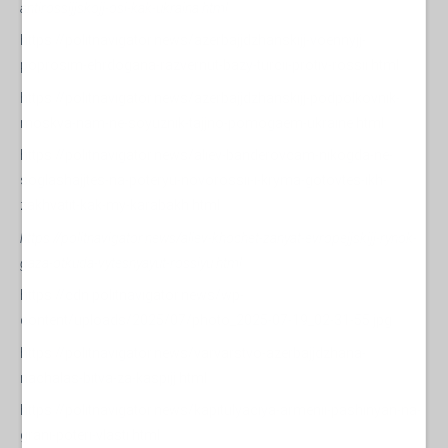
antirossijjskojj-osi-kak-ukraina.html
https://politnavigator.news/azerbajjdzhanskijj-voennyjj-
poprosim-ehrdogana-razvernut-bazy-turcii-protiv-rossii.html
https://politnavigator.news/azerbajjdzhanskijj-podpolkovnik-
moskva-nam-ne-soyuznik-tajjno-pomogaem-ukraine.html
https://politnavigator.news/aliev-banderovcam-nikogda-ne-
soglashajjtes-na-poteryu-novorossii-i-kryma-gotovtes-ikh-
zakhvatit-kak-my-karabakh.html
https://politnavigator.news/aliev-khochet-zanyat-evropejjskijj-rynok-
gaza-otkuda-vytesnyayut-rossiyu.html
https://cdn.politnavigator.news/wp-
content/uploads/2025/07/photo_2025-07-19_02-31-55.jpg
https://politnavigator.news/varvarstvo-azerbajjdzhana-
nachalas-bitva-za-kaspijj.html
https://politnavigator.news/kapitulyaciya-armenii-pashinyan-na-
grani-poteri-vlasti.html