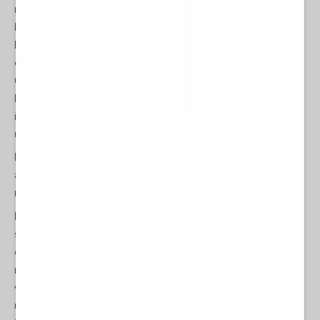
migliorando le relazioni, tanto da aver ceduto il Nagorno-
Karabakh a Baku. Cioè, afferma Sivkov, l'asse Ankara-Erevan-
Baku, se davvero riuscissero a costruirlo, porterebbe «l'attacco
dal mar Nero e dal Caucaso, e da lì potrebbe far saltare l'intero
Caucaso settentrionale. Quindi, attraverso l'Azerbajdžan e oltre –
Kazakhstan multi-vettoriale, Kirghizstan – spingersi oltre,
innescando ogni sorta di agitazioni e disordini. Si arriverebbe a
un conflitto molto più vasto di quello in corso in Ucraina».
D'altronde, Baku e Erevan non fanno mistero della loro vicinanza
a Kiev, alimentata dai disegni occidentali di accerchiamento
meridionale della Russia.
In generale, sostiene il turcologo Viktor Nadein-Raevskij, i
sentimenti anti-russi nei paesi turcofoni sono una conseguenza
dell'influenza turca: «Dopo il crollo dell'URSS, tali idee hanno
ripreso vigore: un grande mondo turco, non turcofono! I turchi
vivono ovunque, dall'Adriatico al Pacifico e chiamano “turchi”
uzbeki, kirghizi, kazakhi, tatari di Crimea, baškiri, ecc. Lo