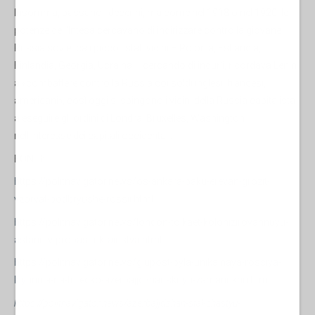
Insomma, passano i decenni, ma come nel 1918 o nel 1920, le
potenze dell'Intesa cercavano di indirizzare contro la giovane
Russia sovietica i piccoli stati vicini – Polonia, Estlandia,
Finlandia, Georgia, Ucraina – cercando di indurli, ricordava Lenin,
a «combattere contro la Russia coi soldi inglesi, francesi,
americani», così oggi si spingono i vicini della Russia capitalista
a eseguire gli ordini di Londra, Bruxelles, Washington
nell'interesse dei capitali occidentali.
FONTI:
https://politnavigator.news/os-ankara-baku-erevan-grozit-
vzorvat-podbryushe-rossii.html
https://politnavigator.news/london-tolkaet-kolonizirovannuyu-
astanu-v-propast-ukrainstva.html
https://politnavigator.news/glupost-byla-unikalnaya-rossiya-
klyunula-na-turecko-azerbajjdzhanskuyu-zamanukhu.html
https://politnavigator.news/azerbajjdzhan-stal-chastyu-