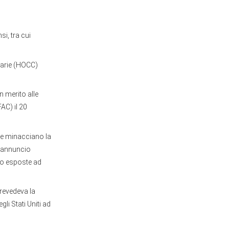
i, tra cui
tarie (HOCC)
n merito alle
AC) il 20
che minacciano la
l'annuncio
ono esposte ad
revedeva la
li Stati Uniti ad