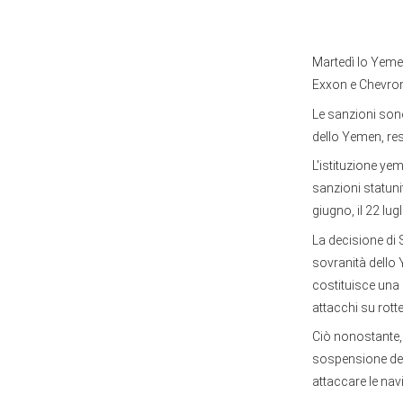
Martedì lo Yemen
Exxon e Chevron,
Le sanzioni son
dello Yemen, re
L'istituzione yem
sanzioni statuni
giugno, il 22 lug
La decisione di S
sovranità dello
costituisce una 
attacchi su rotte
Ciò nonostante,
sospensione degl
attaccare le nav