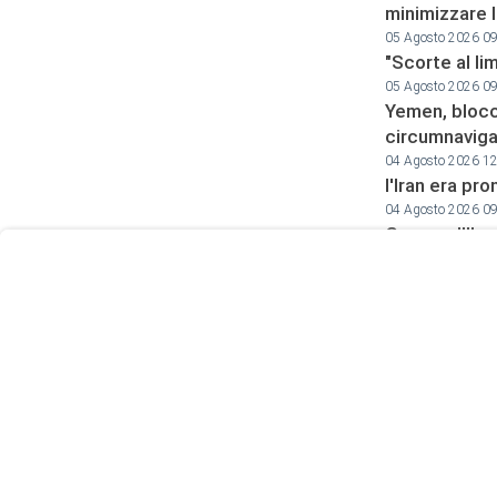
minimizzare 
05 Agosto 2026 0
"Scorte al li
05 Agosto 2026 0
Yemen, blocc
circumnavigar
User
04 Agosto 2026 1
Consent
l'Iran era pr
Prompt
04 Agosto 2026 0
Focus
Guerra all'Ira
Prompt
arsenali
04 Agosto 2026 0
Canale diplom
03 Agosto 2026 0
"Una guerra i
03 Agosto 2026 0
Petro accusa 
parte dei ma
02 Agosto 2026 1