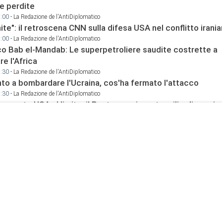
le perdite
9:00
- La Redazione de l'AntiDiplomatico
mite": il retroscena CNN sulla difesa USA nel conflitto irani
9:00
- La Redazione de l'AntiDiplomatico
o Bab el-Mandab: Le superpetroliere saudite costrette a
e l'Africa
2:30
- La Redazione de l'AntiDiplomatico
onto a bombardare l'Ucraina, cos'ha fermato l'attacco
9:30
- La Redazione de l'AntiDiplomatico
n, scorte USA al limite: il Pentagono investe miliardi per rico
9:00
- La Redazione de l'AntiDiplomatico
atico resta aperto: cosa si sono detti i ministri di Iran e A
8:00
- La Redazione de l'AntiDiplomatico
llegale": Trump minimizza le perdite in Iran, ma i dati lo s
8:00
- La Redazione de l'AntiDiplomatico
Netanyahu di essere responsabile "dell'invasione civile d
rocchini"
5:15
- La Redazione de l'AntiDiplomatico