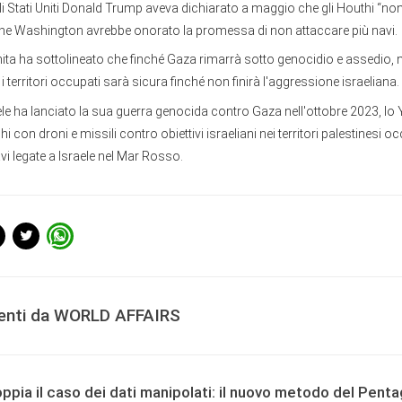
gli Stati Uniti Donald Trump aveva dichiarato a maggio che gli Houthi “no
he Washington avrebbe onorato la promessa di non attaccare più navi.
ita ha sottolineato che finché Gaza rimarrà sotto genocidio e assedio, 
 territori occupati sarà sicura finché non finirà l'aggressione israeliana.
le ha lanciato la sua guerra genocida contro Gaza nell'ottobre 2023, l
 con droni e missili contro obiettivi israeliani nei territori palestinesi o
vi legate a Israele nel Mar Rosso.
centi da WORLD AFFAIRS
ppia il caso dei dati manipolati: il nuovo metodo del Pent