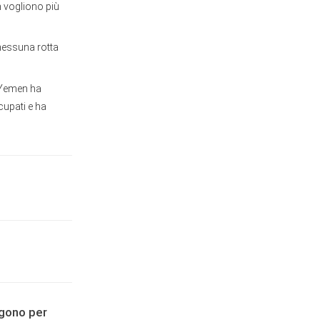
n vogliono più
nessuna rotta
o Yemen ha
ccupati e ha
agono per