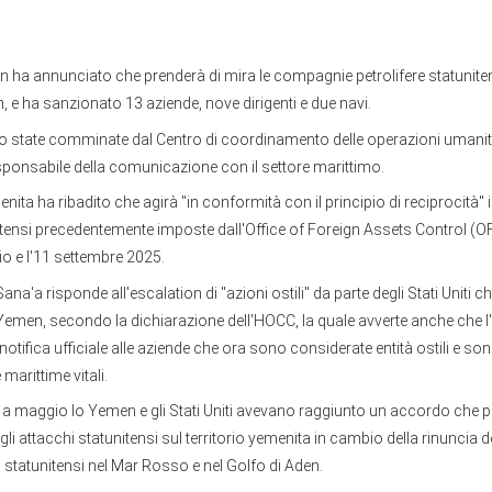
 ha annunciato che prenderà di mira le compagnie petrolifere statunitens
 e ha sanzionato 13 aziende, nove dirigenti e due navi.
o state comminate dal Centro di coordinamento delle operazioni umani
sponsabile della comunicazione con il settore marittimo.
enita ha ribadito che agirà "in conformità con il principio di reciprocità" i
tensi precedentemente imposte dall'Office of Foreign Assets Control (OF
lio e l'11 settembre 2025.
ana'a risponde all'escalation di "azioni ostili" da parte degli Stati Uniti 
 Yemen, secondo la dichiarazione dell'HOCC, la quale avverte anche che 
notifica ufficiale alle aziende che ora sono considerate entità ostili e s
 marittime vitali.
 a maggio lo Yemen e gli Stati Uniti avevano raggiunto un accordo che p
i attacchi statunitensi sul territorio yemenita in cambio della rinuncia deg
i statunitensi nel Mar Rosso e nel Golfo di Aden.