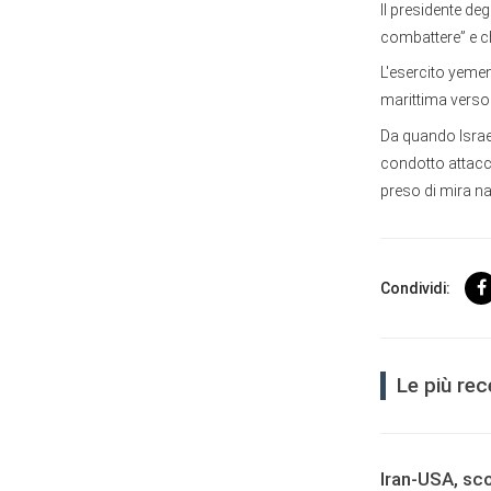
Il presidente de
combattere” e c
L'esercito yemen
marittima verso i
Da quando Israe
condotto attacchi
preso di mira na
Condividi:
Le più re
Iran-USA, sco