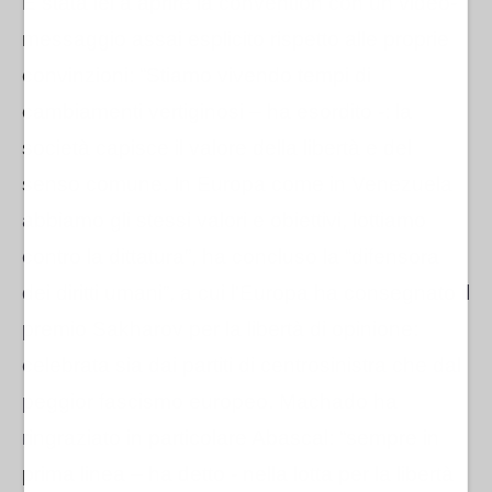
È stata lei a aprire la convention con un video-
messaggio assai esplicito rispetto alle proprie
convinzioni: “Stiamo vivendo tempi di
cambiamenti vertiginosi – ha esordito -: la
società capisce il valore della libertà e del
senso comune.
In Europa come in Venezuela
abbiamo gli stessi valori e obiettivi, lottiamo
contro la dittatura”, ha concluso la “difensora
dei diritti umani”, a cui l'Europa ha consegnato il
premio Sakharov per la libertà di opinione:
celebrata sia dai partiti di centrosinistra che dal
peggior fascismo europeo. Machado ha
ringraziato
in particolare Abascal: “sempre in
prima linea – ha detto - nella lotta per la libertà