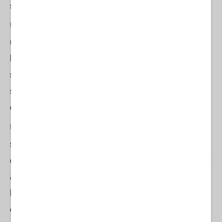
senza restrizioni di tutti i popoli del mondo.
Una posizione che promuove la costruzione di
un mondo multicentrico e multipolare e che, a
livello nazionale, agisce in un orizzonte
socialista, basato sull'indipendenza,
sull'integrazione sud-sud e sulla ridistribuzione
delle risorse.
Una politica che, a dispetto dell'assedio a cui è
sottoposto il socialismo bolivariano, continua a
dare i suoi frutti nella ricerca di una via originale
al cambiamento. “Presto riceveremo dall'India
buone notizie, circa la firma di accordi
energetici importantissimi. Il Venezuela si sta