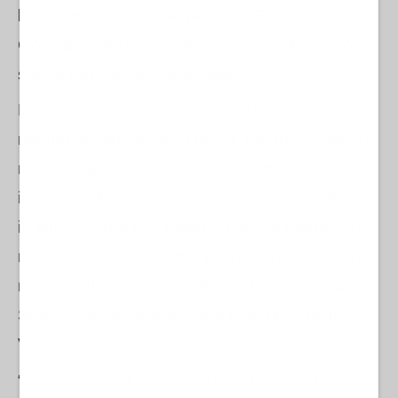
l'aspirante autoproclamato 2.0, E
dmundo
González Urrutia, continua a girare il mondo, a
spese del popolo venezuelano.
Dopo essersi fatto ricevere dai governi
reazionari dell'America latina, ha annunciato un
nuovo viaggio in Europa. Dapprima si recherà
in Portogallo, poi in Germania, nei Paesi Bassi,
in Italia (destra e “sinistra” lo accoglieranno di
nuovo a braccia aperte?) e in Francia. Tra una
meta e l'altra, toccherà alcune località della
Spagna, dove risiede dopo aver lasciato il
Venezuela.
“Continuiamo il nostro giro in Europa – ha detto