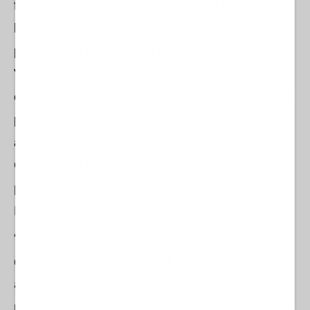
facendo spazio nel mondo a passi da gigante”,
ha detto il presidente Maduro nel suo
programma settimanale Con Maduro+. “Il
Venezuela ha una squadra di donne capaci
che si sta facendo valere nel mondo intero”, ha
poi aggiunto riferendosi alle ministre che
accompagnano Delcy nel viaggio, quella del
Commercio estero,
Coromoto Godoy, e la
presidente della Fondazione Marca País,
Daniela Cabello.
“Secondo il rapporto delle Nazioni unite, il 9%
dei popoli del mondo non ha accesso
all'elettricità – ha detto Rodr
í
guez – quando
parliamo di progresso dobbiamo chierderci che