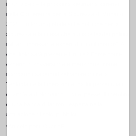
in un video – la prossima settimana saremo
nella Conferenza per la Sicurezza di Monaco
2025, un forum globale sulle politiche per la
sicurezza e la difesa che riunisce leader politici,
militari, impresari e esperti di tutto il mondo”. A
che titolo sarà presente Urrutia? Forse come
esperto in sovversione e menzogne, come
ricordano i sacerdoti salvadoregni della
Teologia della Liberazione, da lui perseguitati
quand'era diplomatico in quel paese. Il membro
di una banda di ladroni, esperta nella
sottrazione di soldi pubblici.
*Articolo per il CuatroF