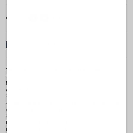
Condividi:
Le più recenti da Fiammiferi
Venezuela, sotto il cielo stretto nell'assedio
28 Luglio 2026 15:17
- Geraldina Colotti
La lezione del Moncada: il “motore piccolo” nella
grande Storia
27 Luglio 2026 08:00
- Geraldina Colotti
Jorge Rodríguez padre: il seme che non smette di
germogliare nel presente del Venezuela
25 Luglio 2026 15:00
- Geraldina Colotti
La notte in cui la terra ha tremato: il Venezuela
bolivariano tra la solidarietà di classe e