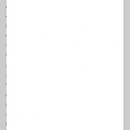
questa chiave, von der Leyen si è congratulata
con Estonia, Lettonia e Lituania per aver
interrotto, con 10 mesi di anticipo, il contratto di
collegamento alla rete elettrica della Russia,
sostituendolo con quello alla rete continentale
europea.
Ben altra prospettiva è quella espressa da
Delcy Rodr
í
guez, vicepresidenta esecutiva del
Venezuela e ministra degli Idrocarburi, alla III
edizione annuale della Settimana dell'Energia,
in corso a Nuova Delhi, in India. Rodr
í
guez ha
sottolineato l'importanza di un futuro energetico
libero da sanzioni, che consenta lo sviluppo