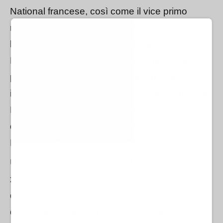
National francese, così come il vice primo
ministro italiano
Matteo Salvini
e
Geert Wilders
leader del Partito della Libertà olandese.
Presenti, però, anche i rappresentanti di altri
partiti di estrema destra: l'Azione dei cittadini
insoddisfatti nella Repubblica Ceca, il Chega in
Portogallo, il Vlaams Belang in Belgio, il Partito
del Popolo in Danimarca, la Voce della
Ragione in Grecia e il Lettonia Prima.
Una galassia nei vari toni del fascismo, della
xenofobia e della misoginia. Spazzatura
demagogica con cui riempiono i cervelli già
disastrati dei cittadini europei, utile a rilanciare