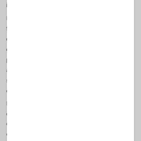
in Venezuela”.
Forte dei suoi rapporti privilegiati con il
fascismo latinoamericano, Abascal cerca infatti
di spostare a favore della Spagna gli equilibri
dei Patrioti, e per questo da giorni scimmiotta le
provocazioni di Javier Milei in Argentina,
alludendo più volte alla “motosega” e ai tagli
sullo stato sociale che sono abbattuti sulle
classi popolari.
D'altro canto, se l'estrema destra è in continua
crescita, e già governa in Italia, Ungheria,
Olanda, se promette di vincere anche in
Germania e spadroneggia in Francia, è perché