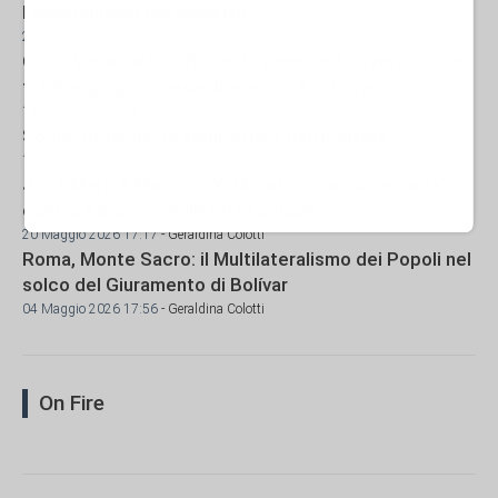
l'imperialismo del disastro
25 Giugno 2026 18:00
- Geraldina Colotti
Cuba-Venezuela. Il fucile, la penna e il dovere di non
tradire: giugno, mese di esempi e rotture
14 Giugno 2026 14:04
- Geraldina Colotti
Social-network: la semi-ottica dell'urlatore
12 Giugno 2026 18:00
- Geraldina Colotti
José Martí e Malcolm X: "Amor con amor se paga"
contro il blocco delle rotte solidali
20 Maggio 2026 17:17
- Geraldina Colotti
Roma, Monte Sacro: il Multilateralismo dei Popoli nel
solco del Giuramento di Bolívar
04 Maggio 2026 17:56
- Geraldina Colotti
On Fire