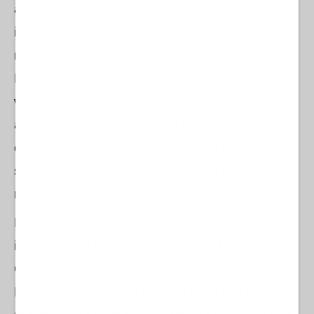
a spianarle la strada è stato quel centrosinistra
impossibile da distinguere, nei programmi, dal
neoliberismo e dal bellicismo imperante in
Europa. A permettere lo smantellamento del
welfare, in Italia, prima dei fascisti, si sono
adoperati i tecnocrati della Ue, a cui il
centrosinistra ha dato mano libera per calare la
stessa scure, edulcorata, però, da un'adeguata
retorica.
La stessa retorica che
Ursula von der Leyen
impiegherà il 26 febbraio, quando la
Commissione europea presenterà il nuovo
Patto industriale “per ridurre i costi dell'energia”,