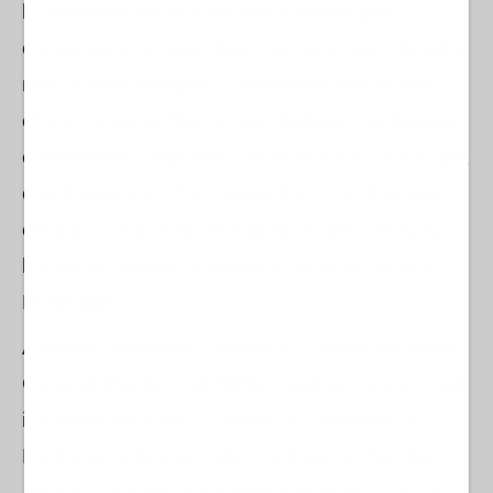
la missione del tycoon statunitense: per
conquistare la maggioranza nei governi locali e
nell'Unione europea.
“
Dobbiamo fare quello
che ci ha detto Trump: combattere, combattere,
combattere.
Dobbiamo riconquistare un'Europa
che è nostra e che ci appartiene
. Un'Europa
cristiana”, ha infatti dichiarato André Ventura,
leader del partito di estrema destra Chega in
Portogallo.
A partire dalla loro fondazione, codificata dalla
Carta di Madrid, nel 2020, i “patrioti” si sono già
incontrati tre volte. L'ultima, a novembre, a
Parigi, per eleggere alla presidenza, Santiago
Abascal. A capo del partito spagnolo Vox, che