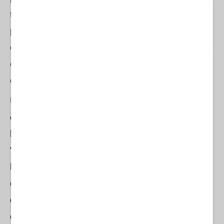
tipo di progresso vogliamo. Per noi occorre un
progresso che rispetti il trilemma energetico,
che rispetti l'accessibilità alle fonti energetiche,
e che rispetti la responsabilità nel cambio
climatico”.
Una concezione della storia e dei rapporti fra le
classi opposta a quella dei falsi sovranismi,
basati sulle chiusure xenofobe e su un
“patriottismo” fascista a vantaggio delle élite
bianche e occidentali, a cui si rivolge l'estrema
destra venezuelana. E intanto, mentre si
diffonde lo scandalo per il desvìo dei fondi
erogati dalla Usaid per la sovversione,