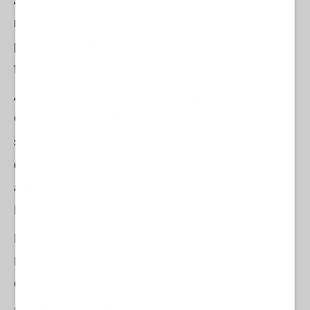
risulta terzo nei sondaggi con il 15% delle
preferenze, Abascal è stato uno dei principali
firmatari della Carta di Madrid.
All'epoca c'era anche l'attuale premier italiana,
Giorgia Meloni, a lanciare, da candidata, il suo
slogan-tormentone: “Sono Giorgia, sono una
donna, sono cristiana”. Ora, però, sta provando
a indossare anche altre uniformi, fra Trump,
Musk e von der Lyen.
Ben presente, invece, la golpista venezuelana,
Maria Corina Machado, altra firmataria della
Carta di Madrid.