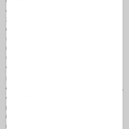
mentre si moltiplicano le proteste dei lavoratori,
anche davanti alla sede delle istituzioni UE.
Dal
2009, l’industria siderurgica europea ha perso
quasi 100.000 posti di lavoro. Da giugno sono
stati annunciati
oltre 90.000 tagli
nell'automotive.
I licenziamenti si stanno
moltiplicando anche nei settori chimico, tessile
e dei materiali di base
.
La priorità del nuovo Patto industriale è quella
di “rendere l'Europa indipendente dalla Russia”,
ossia far ricadere maggiormente sulle classi
popolari il costo del complesso militare-
industriale (“Dategli pure altre armi a Zelensky,
ma compratele da noi”, ha detto Trump). In