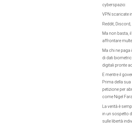
cyberspazio:
VPN scaricate i
Reddit, Discord,
Ma non basta, il
affrontare multe
Ma chi ne paga il
di dati biometri
digitali pronte 
E mentre il gove
Prima della sua 
petizione per ab
come Nigel Far
La verità è semp
in un sospetto d
sulle libertà ind