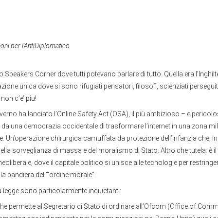
oni per l'AntiDiplomatico
o Speakers Corner dove tutti potevano parlare di tutto. Quella era l’Inghilter
zione unica dove si sono rifugiati pensatori, filosofi, scienziati perseguit
non c’e’ piu!
governo ha lanciato l’Online Safety Act (OSA), il più ambizioso – e pericol
o da una democrazia occidentale di trasformare l’internet in una zona mili
e. Un’operazione chirurgica camuffata da protezione dell’infanzia che, in r
la sorveglianza di massa e del moralismo di Stato. Altro che tutela: è il 
oliberale, dove il capitale politico si unisce alle tecnologie per restringere
 la bandiera dell’“ordine morale”.
a legge sono particolarmente inquietanti:
he permette al Segretario di Stato di ordinare all’Ofcom (Office of Com