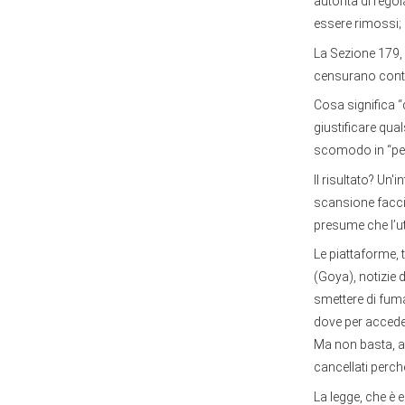
autorità di reg
essere rimossi;
La Sezione 179, 
censurano conte
Cosa significa “
giustificare qua
scomodo in “peri
Il risultato? Un'
scansione faccia
presume che l’u
Le piattaforme, t
(Goya), notizie 
smettere di fuma
dove per acceder
Ma non basta, an
cancellati perche
La legge, che è 