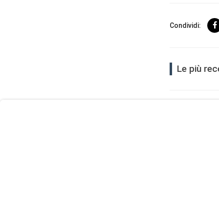
Condividi:
User
Le più rec
Consent
Prompt
Focus
Prompt
"Black Rock n
27 Giugno 2026 1
Il seggio che
Francesco Ca
15 Giugno 2026 1
Alberto Negri
all'Iran vann
13 Giugno 2026 0
Pino Arlacchi
06 Giugno 2026 0
Prof. Alessan