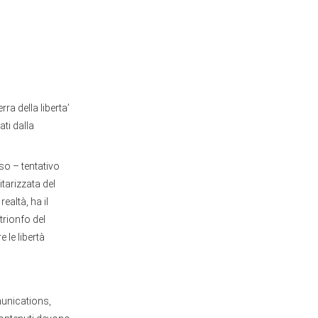
ra della liberta’
ati dalla
oso – tentativo
tarizzata del
ealtà, ha il
trionfo del
 le libertà
munications,