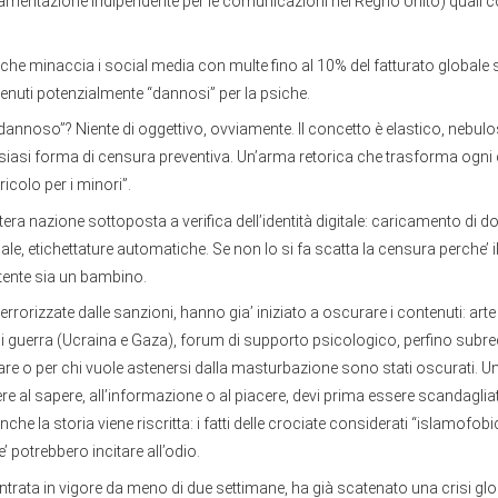
olamentazione indipendente per le comunicazioni nel Regno Unito) quali 
che minaccia i social media con multe fino al 10% del fatturato globale
nuti potenzialmente “dannosi” per la psiche.
dannoso”? Niente di oggettivo, ovviamente. Il concetto è elastico, nebulo
lsiasi forma di censura preventiva. Un’arma retorica che trasforma ogni
colo per i minori”.
intera nazione sottoposta a verifica dell’identità digitale: caricamento di 
le, etichettature automatiche. Se non lo si fa scatta la censura perche’ 
tente sia un bambino.
errorizzate dalle sanzioni, hanno gia’ iniziato a oscurare i contenuti: art
di guerra (Ucraina e Gaza), forum di supporto psicologico, perfino subre
re o per chi vuole astenersi dalla masturbazione sono stati oscurati. Un
e al sapere, all’informazione o al piacere, devi prima essere scandagliat
che la storia viene riscritta: i fatti delle crociate considerati “islamofob
’ potrebbero incitare all’odio.
entrata in vigore da meno di due settimane, ha già scatenato una crisi glo