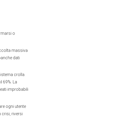
ormarsi o
raccolta massiva
 banche dati
sistema crolla.
il 69%. La
leati improbabili
are ogni utente
risi, riversi