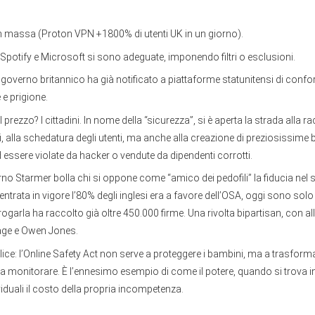
n massa (Proton VPN +1800% di utenti UK in un giorno).
 Spotify e Microsoft si sono adeguate, imponendo filtri o esclusioni.
 governo britannico ha già notificato a piattaforme statunitensi di conf
 e prigione.
 prezzo? I cittadini. In nome della “sicurezza”, si è aperta la strada alla 
ci, alla schedatura degli utenti, ma anche alla creazione di preziosissime
ad essere violate da hacker o vendute da dipendenti corrotti.
rno Starmer bolla chi si oppone come “amico dei pedofili” la fiducia nel 
entrata in vigore l’80% degli inglesi era a favore dell’OSA, oggi sono solo 
rogarla ha raccolto già oltre 450.000 firme. Una rivolta bipartisan, con al
age e Owen Jones.
lice: l’Online Safety Act non serve a proteggere i bambini, ma a trasform
a monitorare. È l’ennesimo esempio di come il potere, quando si trova in c
ividuali il costo della propria incompetenza.