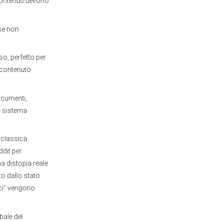
contenuti devono
 se non
so, perfetto per
 contenuto
documenti,
il sistema
e classica
ddit per
a distopia reale
o dallo stato.
ici” vengono
bale del