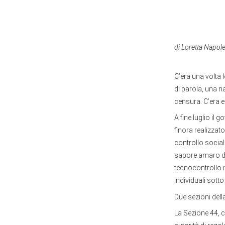
di Loretta Napole
C’era una volta l
di parola, una na
censura. C’era e 
A fine luglio il 
finora realizzat
controllo social
sapore amaro del
tecnocontrollo ne
individuali sotto
Due sezioni dell
La Sezione 44, c