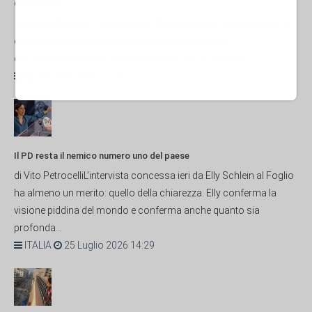
della NATO
di Laura Ruggeri* Al vertice NATO di Ankara, il Lussemburgo si
è posizionato come uno dei più accesi sostenitori
dell'accelerazione del riarmo europeo. Per un paese di...
09 Luglio 2026 17:00
Il PD resta il nemico numero uno del paese
di Vito PetrocelliL’intervista concessa ieri da Elly Schlein al Foglio
ha almeno un merito: quello della chiarezza. Elly conferma la
visione piddina del mondo e conferma anche quanto sia
profonda...
ITALIA
25 Luglio 2026 14:29