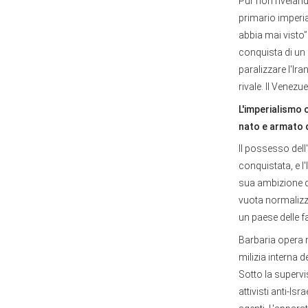
Pur non rivelan
primario imper
abbia mai visto”
conquista di un 
paralizzare l'Ir
rivale. Il Venezu
L'imperialismo 
nato e armato 
Il possesso dell
conquistata, e l'
sua ambizione di
vuota normalizz
un paese delle f
Barbaria opera 
milizia interna 
Sotto la supervi
attivisti anti-Is