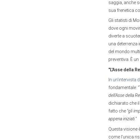
saggia, anche se
sua frenetica co
Gli statisti di
dove ogni movim
diverte a scuote
una deterrenza i
del mondo multi
preventiva. È un 
"L'Asse della R
In un'intervista
fondamentale:
“
dell'Asse della R
dichiarato che il
fatto che
"gli im
appena iniziati."
Questa visione 
come l'unica ris