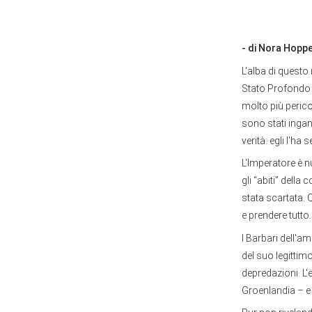
- di Nora Hopp
L'alba di questo
Stato Profondo 
molto più peric
sono stati ingan
verità: egli l'h
L'Imperatore è 
gli “abiti” della
stata scartata. 
e prendere tutto
I Barbari dell'a
del suo legittim
depredazioni. L'
Groenlandia – e 