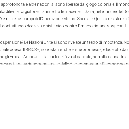
 è approfondita e altre nazioni si sono liberate dal giogo coloniale. Il mon
orditivo e forgiatore di anime: tra le macerie di Gaza, nelle trincee del D
emen e nei campi dell'Operazione Militare Speciale. Questa resistenza è
 il contrattacco decisivo e sistemico contro l'Impero rimane sospeso, b
ospensione? Le Nazioni Unite si sono rivelate un teatro di impotenza. N
obale coesa. Il BRICS+, nonostante tutte le sue promesse, è lacerato da con
gli Emirati Arabi Uniti - la cui fedeltà va al capitale, non alla causa. In al
errea determinazione sono tradite dalle élite compradore. E come è noto,
della multipolarità, Russia e Cina, sono intrappolate in una situazione diff
 potrebbe significare l'Apocalisse.
nali sono bloccate. Le vie diplomatiche sono minate. Quindi cosa rimane?
uanto pare, non sta negli statisti o nelle istituzioni. Sta nell'unica forza
ircondare o corrompere: il Popolo stesso. Il Popolo globale. Perché il 
'élite imperiale non è uno Stato rivale, ma la moltitudine risvegliata di cui s
à. I leader sono o vincolati o complici. Il Popolo no.
tenza del Popolo a espellere l'impero dal Vietnam. È la Resistenza del P