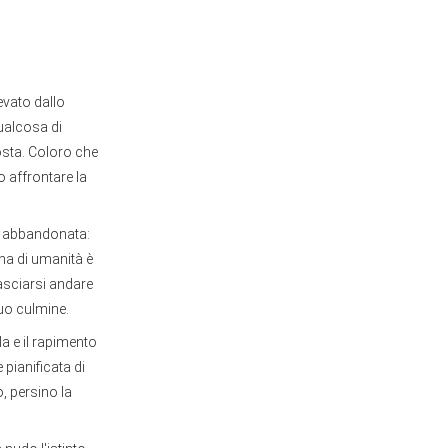
evato dallo
ualcosa di
osta. Coloro che
 affrontare la
ta abbandonata:
tina di umanità è
lasciarsi andare
suo culmine.
la e il rapimento
pianificata di
, persino la