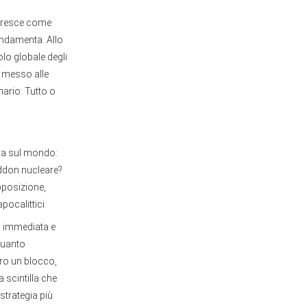
 cresce come
ndamenta. Allo
lo globale degli
, messo alle
nario: Tutto o
gia sul mondo:
ddon nucleare?
pposizione,
pocalittici.
ta immediata e
 quanto
tro un blocco,
 scintilla che
strategia più