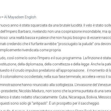
e –
Al Mayadeen English
 nuovo anno è stata squarciata da una brutale lucidità. Il velo è stato soll
dell'Impero Barbaro, rivelando non una cospirazione insondabile, ma q
oloso: una realtà bassa e palese che non ha più bisogno di essere nasc
nati credendo che il furfante avrebbe “prosciugato la palude” ora devono
a semplicemente rivendicata come propria.
nudo, così come lo sono l'Impero e il suo programma. La finzione è sta
 costituzione, della diplomazia, della correttezza e della legge. Anche la pa
Questo è il crudo impulso predatorio all'appropriazione... il momento di 
. Il colonialismo occidentale, nella sua fase terminale, accelera verso il 
mministrazione hanno rinunciato alla sottigliezza. L'invasione del Venezue
o presidente, Nicolás Maduro, non sono che la prima puntata di una serie 
elenco è stato redatto sfacciatamente: Cuba, Nicaragua, Bolivia, Messico
questi sono solo gli “antipasti”. È un prospetto per il saccheggio.