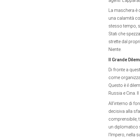
agenti. L'appara
La maschera è c
una calamità co
stesso tempo, si
Stati che spezza
strette dal propr
Niente.
Il Grande Dile
Di fronte a que
come organizzar
Questo è il dile
Russia e Cina. I
All'interno di f
decisiva alla sf
comprensibile, 
un diplomatico 
l'Impero, nella 