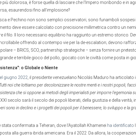
 più dolorosa, è forse quella di lasciare che l'Impero moribondo e in ago
rsa, esaurendosi fino all'implosione?
 Mosca e Pechino non sono semplici osservatori; sono funamboli sospesi 
ento deve essere calcolato con precisione millimetrica contro un nemi
re il filo. Il loro necessario equilibrio ha raggiunto un estremo storico. D
ncrollabile offrendo al contempo vie per la de-escalation; devono raffor
polare – BRICS, SCO, partnership strategiche – senza fornire un pretest
grande e terribile gioco del pollo, giocato con le civiltà come posta in gi
esistenza": o Globale o Niente
 del giugno 2022
, il presidente venezuelano Nicolás Maduro ha articolato 
Tutti noi che lottiamo per decolonizzare le nostre menti e i nostri popoli, fac
esistenza che si oppone ai metodi degli imperialisti per imporre l'egemonia s
 XXI secolo sarà il secolo dei popoli liberati, della giustizia e della verità,
peri sono in declino e i progetti dei popoli per il benessere, lo sviluppo e la
è stata confermata a Teheran, dove l'Ayatollah Khamenei
ha identificato
l
posta alla guerra ibrida americana. Era il 2022. Da allora, la cooperazione 