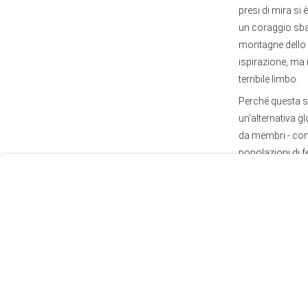
presi di mira si
un coraggio sbal
montagne dello Y
ispirazione, ma
terribile limbo.
User
Perché questa s
Consent
un'alternativa gl
Prompt
da membri - come 
Focus
popolazioni di f
Prompt
potenze custodi 
mossa sbagliata
Le vie istituzio
La soluzione, a q
può finalmente c
esistenziale dell
nega la sovranit
È stata la Resis