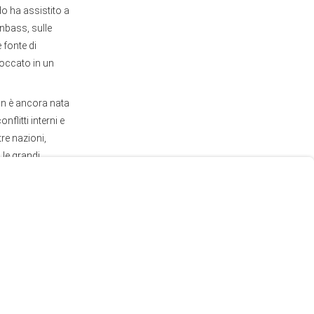
do ha assistito a
onbass, sulle
 fonte di
loccato in un
on è ancora nata
flitti interni e
tre nazioni,
 le grandi
icile in cui una
 che l'Impero non
vero nemico
frutta il lavoro e
opolo che rimane