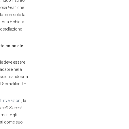
nudo l'istinto
ica First
’ che
da: non solo la
toria è chiara:
costellazione
tto coloniale
ale deve essere
lacabile nella
assicurandosi la
el Somaliland –
ti rivelazioni
, la
melli Sionesi
.
amente gli
trati come suoi