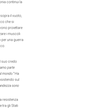
nia continui la
sopra il vuoto,
co che si
evono proiettare
zare i muscoli
o per una guerra
oco.
il suo credo
ciamo parte
ul mondo.”
Ha
 insistendo sul
 grandezza sono
a resistenza
tra gli Stati