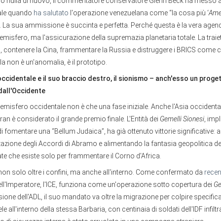
do nulla di nuovo, il commentatore conservatore Glenn Beck ha messo a 
iale quando
ha salutato
l'operazione venezuelana come “la cosa più ‘
Amer
. La sua ammissione è succinta e perfetta. Perché questa è la vera agen
emisfero, ma l'assicurazione della supremazia planetaria totale. La traiet
an, contenere la Cina, frammentare la Russia e distruggere i BRICS come 
ela non è un'anomalia, è il prototipo.
occidentale e il suo braccio destro, il sionismo – anch'esso un proge
dall'Occidente
'emisfero occidentale non è che una fase iniziale. Anche l'Asia occident
Iran è considerato il grande premio finale. L'Entità dei
Gemelli Sionesi
, imp
 fomentare una “Bellum Judaica”, ha già ottenuto vittorie significative: 
azione degli Accordi di Abramo e alimentando la fantasia geopolitica d
ate che esiste solo per frammentare il Corno d'Africa.
non solo oltre i confini, ma anche all'interno. Come confermato da
recen
dell'Imperatore, l'ICE, funziona come un'operazione sotto copertura dei
Ge
sione dell'ADL, il suo mandato va oltre la migrazione per colpire specific
raele all'interno della stessa Barbaria, con centinaia di soldati dell'IDF infil