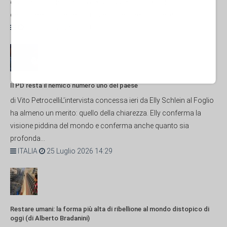
è posizionato come uno dei più accesi sostenitori
dell'accelerazione del riarmo europeo. Per un paese di...
09 Luglio 2026 17:00
Il PD resta il nemico numero uno del paese
di Vito PetrocelliL’intervista concessa ieri da Elly Schlein al Foglio
ha almeno un merito: quello della chiarezza. Elly conferma la
visione piddina del mondo e conferma anche quanto sia
profonda...
ITALIA
25 Luglio 2026 14:29
Restare umani: la forma più alta di ribellione al mondo distopico di
oggi (di Alberto Bradanini)